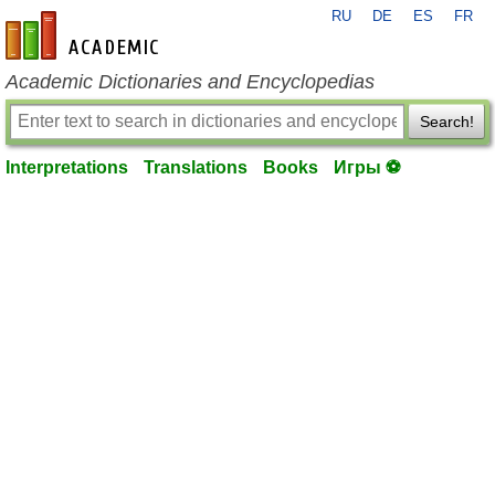
RU
DE
ES
FR
en-academic.com
Academic Dictionaries and Encyclopedias
Search!
Interpretations
Translations
Books
Игры ⚽