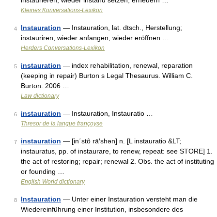
instaurieren, wieder instand setzen, erneuern …
Kleines Konversations-Lexikon
Instauration
— Instauration, lat. dtsch., Herstellung;
4
instauriren, wieder anfangen, wieder eröffnen …
Herders Conversations-Lexikon
instauration
— index rehabilitation, renewal, reparation
5
(keeping in repair) Burton s Legal Thesaurus. William C.
Burton. 2006 …
Law dictionary
instauration
— Instauration, Instauratio …
6
Thresor de la langue françoyse
instauration
— [in΄stô rā′shən] n. [L instauratio &LT;
7
instauratus, pp. of instaurare, to renew, repeat: see STORE] 1.
the act of restoring; repair; renewal 2. Obs. the act of instituting
or founding …
English World dictionary
Instauration
— Unter einer Instauration versteht man die
8
Wiedereinführung einer Institution, insbesondere des