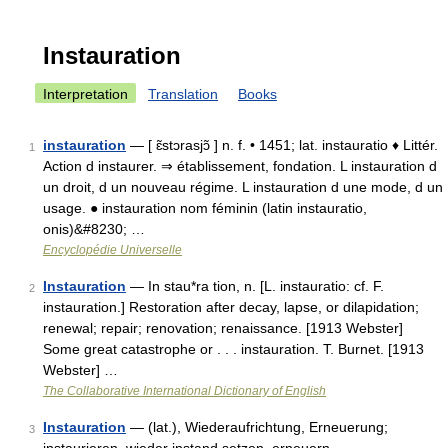
Instauration
Interpretation
Translation
Books
instauration
— [ ɛ̃stɔrasjɔ̃ ] n. f. • 1451; lat. instauratio ♦ Littér.
1
Action d instaurer. ⇒ établissement, fondation. L instauration d
un droit, d un nouveau régime. L instauration d une mode, d un
usage. ● instauration nom féminin (latin instauratio,
onis)&#8230; …
Encyclopédie Universelle
Instauration
— In stau*ra tion, n. [L. instauratio: cf. F.
2
instauration.] Restoration after decay, lapse, or dilapidation;
renewal; repair; renovation; renaissance. [1913 Webster]
Some great catastrophe or . . . instauration. T. Burnet. [1913
Webster] …
The Collaborative International Dictionary of English
Instauration
— (lat.), Wiederaufrichtung, Erneuerung;
3