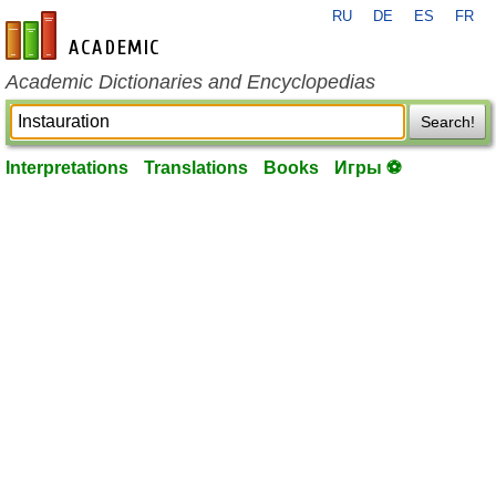
RU
DE
ES
FR
en-academic.com
Academic Dictionaries and Encyclopedias
Search!
Interpretations
Translations
Books
Игры ⚽