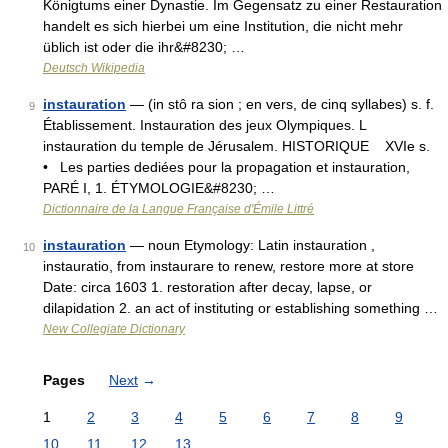
Königtums einer Dynastie. Im Gegensatz zu einer Restauration
handelt es sich hierbei um eine Institution, die nicht mehr
üblich ist oder die ihr&#8230; …
Deutsch Wikipedia
instauration
— (in stô ra sion ; en vers, de cinq syllabes) s. f.
9
Établissement. Instauration des jeux Olympiques. L
instauration du temple de Jérusalem. HISTORIQUE XVIe s.
• Les parties dediées pour la propagation et instauration,
PARÉ I, 1. ÉTYMOLOGIE&#8230; …
Dictionnaire de la Langue Française d'Émile Littré
instauration
— noun Etymology: Latin instauration ,
10
instauratio, from instaurare to renew, restore more at store
Date: circa 1603 1. restoration after decay, lapse, or
dilapidation 2. an act of instituting or establishing something …
New Collegiate Dictionary
Pages
Next
→
1
2
3
4
5
6
7
8
9
10
11
12
13