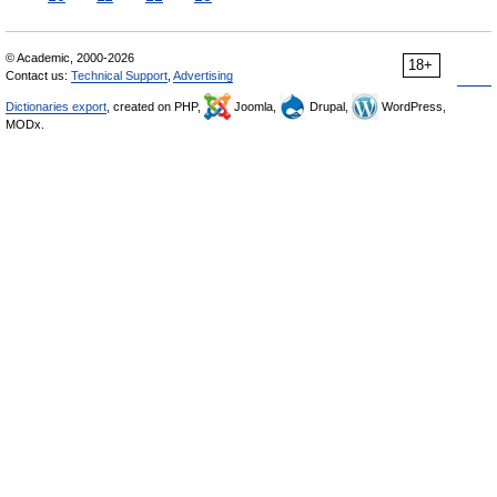
© Academic, 2000-2026
18+
Contact us:
Technical Support
,
Advertising
Dictionaries export
, created on PHP,
Joomla,
Drupal,
WordPress,
MODx.