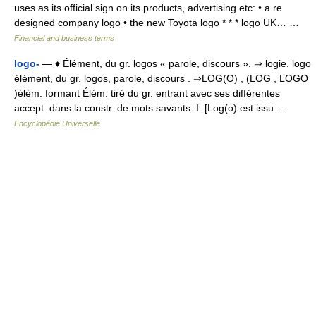
uses as its official sign on its products, advertising etc: • a re
designed company logo • the new Toyota logo * * * logo UK… …
Financial and business terms
logo-
— ♦ Élément, du gr. logos « parole, discours ». ⇒ logie. logo
élément, du gr. logos, parole, discours . ⇒LOG(O) , (LOG , LOGO
)élém. formant Élém. tiré du gr. entrant avec ses différentes
accept. dans la constr. de mots savants. I. [Log(o) est issu …
Encyclopédie Universelle