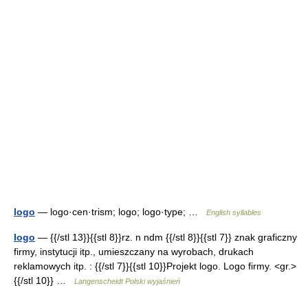
logo
— logo·cen·trism; logo; logo·type; …
English syllables
logo
— {{/stl 13}}{{stl 8}}rz. n ndm {{/stl 8}}{{stl 7}} znak graficzny
firmy, instytucji itp., umieszczany na wyrobach, drukach
reklamowych itp. : {{/stl 7}}{{stl 10}}Projekt logo. Logo firmy. <gr.>
{{/stl 10}} …
Langenscheidt Polski wyjaśnień