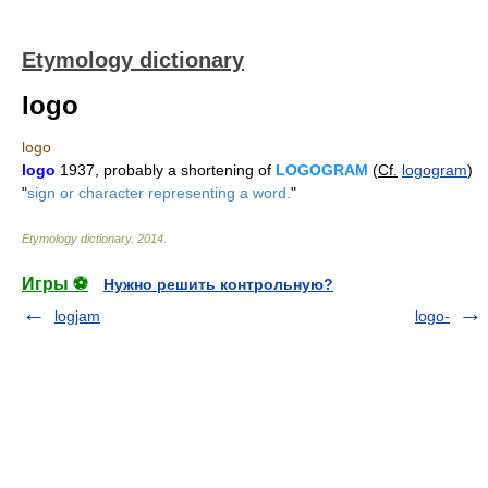
Etymology dictionary
logo
logo
logo
1937, probably a shortening of
LOGOGRAM
(
Cf.
logogram
)
"
sign or character representing a word.
"
Etymology dictionary
.
2014
.
Игры ⚽
Нужно решить контрольную?
logjam
logo-