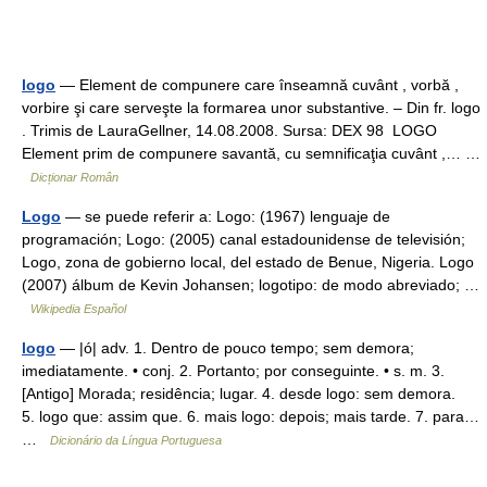
logo
— Element de compunere care înseamnă cuvânt , vorbă ,
vorbire şi care serveşte la formarea unor substantive. – Din fr. logo
. Trimis de LauraGellner, 14.08.2008. Sursa: DEX 98 LOGO
Element prim de compunere savantă, cu semnificaţia cuvânt ,… …
Dicționar Român
Logo
— se puede referir a: Logo: (1967) lenguaje de
programación; Logo: (2005) canal estadounidense de televisión;
Logo, zona de gobierno local, del estado de Benue, Nigeria. Logo
(2007) álbum de Kevin Johansen; logotipo: de modo abreviado; …
Wikipedia Español
logo
— |ó| adv. 1. Dentro de pouco tempo; sem demora;
imediatamente. • conj. 2. Portanto; por conseguinte. • s. m. 3.
[Antigo] Morada; residência; lugar. 4. desde logo: sem demora.
5. logo que: assim que. 6. mais logo: depois; mais tarde. 7. para…
…
Dicionário da Língua Portuguesa