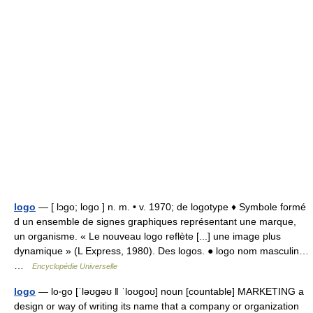
logo
— [ lɔgo; logo ] n. m. • v. 1970; de logotype ♦ Symbole formé
d un ensemble de signes graphiques représentant une marque,
un organisme. « Le nouveau logo reflète [...] une image plus
dynamique » (L Express, 1980). Des logos. ● logo nom masculin…
…
Encyclopédie Universelle
logo
— lo‧go [ˈləʊgəʊ ǁ ˈloʊgoʊ] noun [countable] MARKETING a
design or way of writing its name that a company or organization