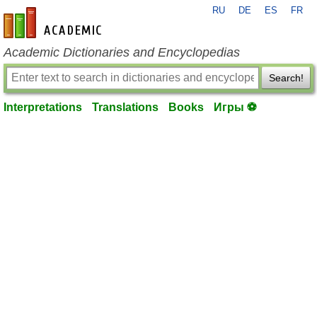
RU
DE
ES
FR
en-academic.com
Academic Dictionaries and Encyclopedias
Search!
Interpretations
Translations
Books
Игры ⚽