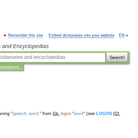
Remember this site
Embed dictionaries into your website
EN
s and Encyclopedias
Search!
erpretations
ning
"
speech
,
word
,
"
from
Gk
.
logos
"
word
" (
see
LOGOS
(
Cf
.