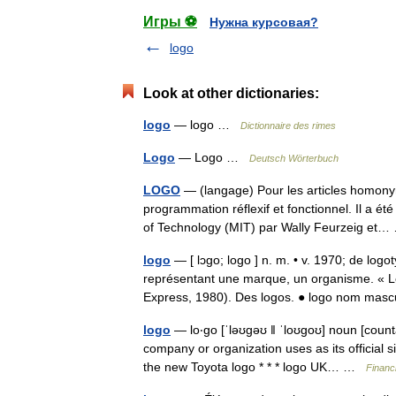
Игры ⚽
Нужна курсовая?
logo
Look at other dictionaries:
logo
— logo …
Dictionnaire des rimes
Logo
— Logo …
Deutsch Wörterbuch
LOGO
— (langage) Pour les articles homony
programmation réflexif et fonctionnel. Il a é
of Technology (MIT) par Wally Feurzeig e
logo
— [ lɔgo; logo ] n. m. • v. 1970; de lo
représentant une marque, un organisme. « Le
Express, 1980). Des logos. ● logo nom ma
logo
— lo‧go [ˈləʊgəʊ ǁ ˈloʊgoʊ] noun [coun
company or organization uses as its official s
the new Toyota logo * * * logo UK… …
Financ