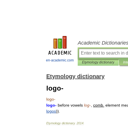
Academic Dictionarie
en-academic.com
Etymology dictionary
Int
Etymology dictionary
logo-
logo
-
logo
-
before
vowels
log
-
,
comb
.
element
mea
logos
)).
Etymology
dictionary
.
2014
.