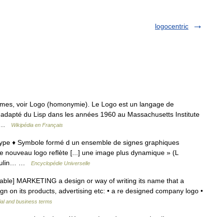
logocentric
mes, voir Logo (homonymie). Le Logo est un langage de
té adapté du Lisp dans les années 1960 au Massachusetts Institute
t… …
Wikipédia en Français
gotype ♦ Symbole formé d un ensemble de signes graphiques
 nouveau logo reflète [...] une image plus dynamique » (L
sculin… …
Encyclopédie Universelle
table] MARKETING a design or way of writing its name that a
ign on its products, advertising etc: • a re designed company logo •
ial and business terms