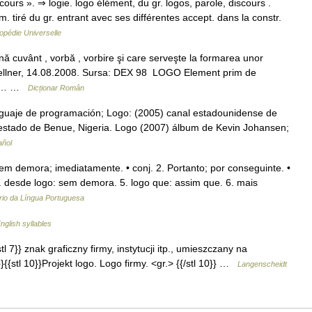
ours ». ⇒ logie. logo élément, du gr. logos, parole, discours .
iré du gr. entrant avec ses différentes accept. dans la constr.
opédie Universelle
uvânt , vorbă , vorbire şi care serveşte la formarea unor
raGellner, 14.08.2008. Sursa: DEX 98 LOGO Element prim de
t ,… …
Dicționar Român
nguaje de programación; Logo: (2005) canal estadounidense de
l estado de Benue, Nigeria. Logo (2007) álbum de Kevin Johansen;
añol
m demora; imediatamente. • conj. 2. Portanto; por conseguinte. •
 4. desde logo: sem demora. 5. logo que: assim que. 6. mais
rio da Língua Portuguesa
nglish syllables
{stl 7}} znak graficzny firmy, instytucji itp., umieszczany na
}{{stl 10}}Projekt logo. Logo firmy. <gr.> {{/stl 10}} …
Langenscheidt