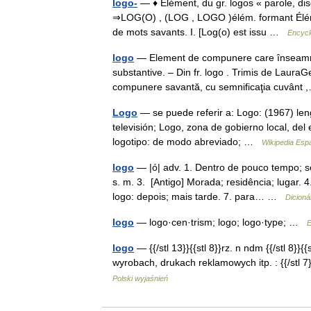
logo-
— ♦ Élément, du gr. logos « parole, disc
⇒LOG(O) , (LOG , LOGO )élém. formant Élém. t
de mots savants. I. [Log(o) est issu …
Encycl
logo
— Element de compunere care înseamnă c
substantive. – Din fr. logo . Trimis de Lau
compunere savantă, cu semnificaţia cuvân
Logo
— se puede referir a: Logo: (1967) le
televisión; Logo, zona de gobierno local, de
logotipo: de modo abreviado; …
Wikipedia Esp
logo
— |ó| adv. 1. Dentro de pouco tempo; se
s. m. 3. [Antigo] Morada; residência; lugar.
logo: depois; mais tarde. 7. para… …
Dicioná
logo
— logo·cen·trism; logo; logo·type; …
E
logo
— {{/stl 13}}{{stl 8}}rz. n ndm {{/stl 8}}{
wyrobach, drukach reklamowych itp. : {{/stl 7}
Polski wyjaśnień