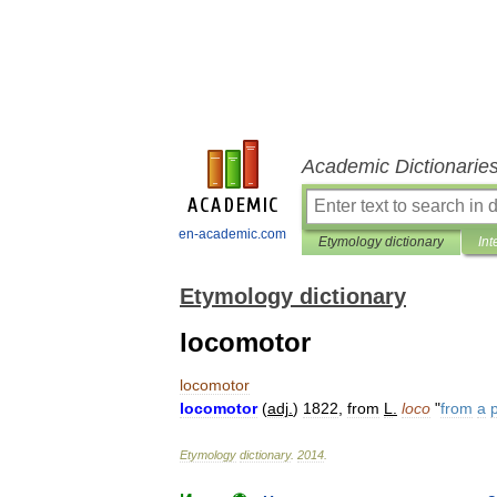
Academic Dictionarie
en-academic.com
Etymology dictionary
Int
Etymology dictionary
locomotor
locomotor
locomotor
(
adj
.
)
1822
,
from
L
.
loco
"
from
a
Etymology
dictionary
.
2014
.