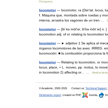
Portuguesa
locomotor
— locomotor, ra (Del lat. locus, l
f. Máquina que, montada sobre ruedas y movi
interna, arrastra los vagones de un tren …
D
locomotor
— [lō΄kə mōt′ər, lō′kə mōt΄ər] n.
locomotion adj. of or relating to locomotion
locomotor
— ► adjetivo 1 Se aplica al meca
órganos locomotores de las aves. IRREG. en
locomoción: ■ la combustión proporciona 
locomotor
— Relating to locomotion, or mov
locus, place, + L. moveo, pp. motus, to move] *
in locomotion 2) affecting or… …
Medical dicti
© Academic, 2000-2026
Contact us:
Technical Support
,
Dictionaries export
, created on PHP,
Joomla,
Dr