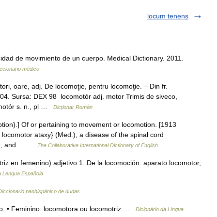
locum tenens
cidad de movimiento de un cuerpo. Medical Dictionary. 2011.
ccionario médico
oare, adj. De locomoţie, pentru locomoţie. – Din fr.
004. Sursa: DEX 98 locomotór adj. motor Trimis de siveco,
motór s. n., pl …
Dicționar Român
ion}.] Of or pertaining to movement or locomotion. [1913
 locomotor ataxy} (Med.), a disease of the spinal cord
gait, and… …
The Collaborative International Dictionary of English
iz en femenino) adjetivo 1. De la locomoción: aparato locomotor,
la Lengua Española
Diccionario panhispánico de dudas
o. • Feminino: locomotora ou locomotriz …
Dicionário da Língua