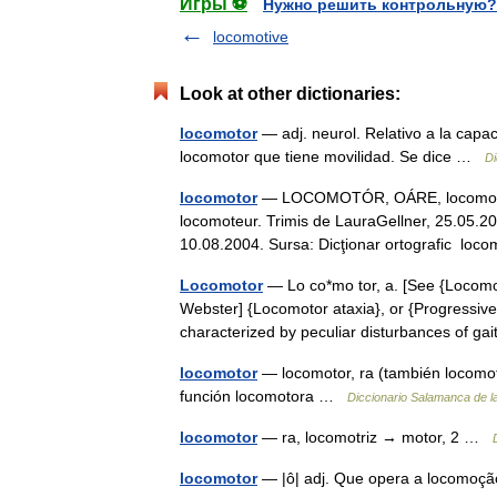
Игры ⚽
Нужно решить контрольную?
locomotive
Look at other dictionaries:
locomotor
— adj. neurol. Relativo a la capa
locomotor que tiene movilidad. Se dice …
Di
locomotor
— LOCOMOTÓR, OÁRE, locomotori, 
locomoteur. Trimis de LauraGellner, 25.05.2
10.08.2004. Sursa: Dicţionar ortografic loco
Locomotor
— Lo co*mo tor, a. [See {Locomot
Webster] {Locomotor ataxia}, or {Progressive
characterized by peculiar disturbances of 
locomotor
— locomotor, ra (también locomotr
función locomotora …
Diccionario Salamanca de 
locomotor
— ra, locomotriz → motor, 2 …
locomotor
— |ô| adj. Que opera a locomoçã