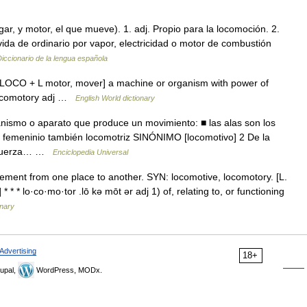
ugar, y motor, el que mueve). 1. adj. Propio para la locomoción. 2.
da de ordinario por vapor, electricidad o motor de combustión
iccionario de la lengua española
 [ LOCO + L motor, mover] a machine or organism with power of
 locomotory adj …
English World dictionary
nismo o aparato que produce un movimiento: ■ las alas son los
 femeninio también locomotriz SINÓNIMO [locomotivo] 2 De la
la fuerza… …
Enciclopedia Universal
ement from one place to another. SYN: locomotive, locomotory. [L.
 * * lo·co·mo·tor .lō kə mōt ər adj 1) of, relating to, or functioning
onary
Advertising
18+
upal,
WordPress, MODx.