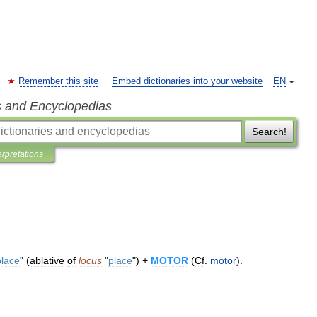
Remember this site
Embed dictionaries into your website
EN
s and Encyclopedias
Search!
erpretations
place
" (
ablative
of
locus
"
place
") +
MOTOR
(
Cf
.
motor
).