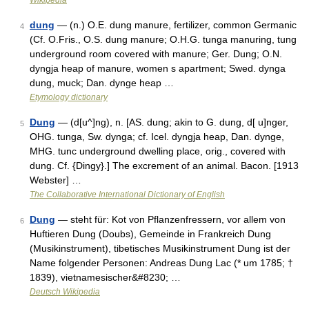
Wikipedia
dung
— (n.) O.E. dung manure, fertilizer, common Germanic
4
(Cf. O.Fris., O.S. dung manure; O.H.G. tunga manuring, tung
underground room covered with manure; Ger. Dung; O.N.
dyngja heap of manure, women s apartment; Swed. dynga
dung, muck; Dan. dynge heap …
Etymology dictionary
Dung
— (d[u^]ng), n. [AS. dung; akin to G. dung, d[ u]nger,
5
OHG. tunga, Sw. dynga; cf. Icel. dyngja heap, Dan. dynge,
MHG. tunc underground dwelling place, orig., covered with
dung. Cf. {Dingy}.] The excrement of an animal. Bacon. [1913
Webster] …
The Collaborative International Dictionary of English
Dung
— steht für: Kot von Pflanzenfressern, vor allem von
6
Huftieren Dung (Doubs), Gemeinde in Frankreich Dung
(Musikinstrument), tibetisches Musikinstrument Dung ist der
Name folgender Personen: Andreas Dung Lac (* um 1785; †
1839), vietnamesischer&#8230; …
Deutsch Wikipedia