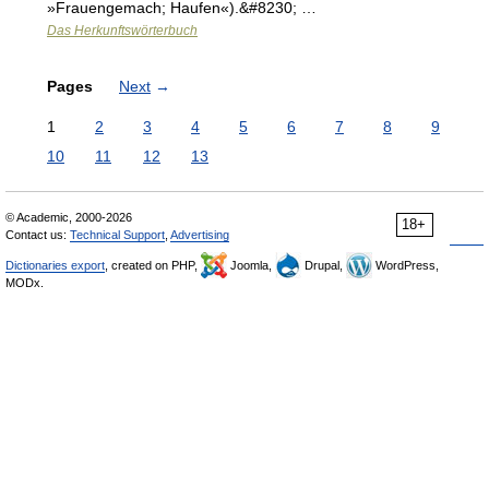
»Frauengemach; Haufen«).&#8230; …
Das Herkunftswörterbuch
Pages
Next
→
1
2
3
4
5
6
7
8
9
10
11
12
13
© Academic, 2000-2026
18+
Contact us:
Technical Support
,
Advertising
Dictionaries export
, created on PHP,
Joomla,
Drupal,
WordPress,
MODx.