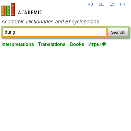
RU
DE
ES
FR
en-academic.com
Academic Dictionaries and Encyclopedias
Search!
Interpretations
Translations
Books
Игры ⚽