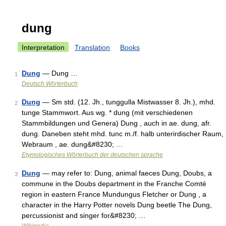
dung
Interpretation
Translation
Books
Dung
— Dung …
1
Deutsch Wörterbuch
Dung
— Sm std. (12. Jh., tunggulla Mistwasser 8. Jh.), mhd.
2
tunge Stammwort. Aus wg. * dung (mit verschiedenen
Stammbildungen und Genera) Dung , auch in ae. dung, afr.
dung. Daneben steht mhd. tunc m./f. halb unterirdischer Raum,
Webraum , ae. dung&#8230; …
Etymologisches Wörterbuch der deutschen sprache
Dung
— may refer to: Dung, animal faeces Dung, Doubs, a
3
commune in the Doubs department in the Franche Comté
region in eastern France Mundungus Fletcher or Dung , a
character in the Harry Potter novels Dung beetle The Dung,
percussionist and singer for&#8230; …