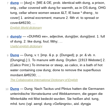
dung
— [duŋ] n. [ME & OE, prob. identical with dung, a prison,
7
orig., cellar covered with dung for warmth, as in OS dung, OHG
tung, cellar where women weave &LT; IE base * dheng , to
cover] 1. animal excrement; manure 2. filth vt. to spread or
cover&#8230; …
English World dictionary
dung|y
— «DUHNG ee», adjective, dung|i|er, dung|i|est. 1. full
8
of dung. 2. like dung; foul; filthy; …
Useful english dictionary
Dung
— Dung, v. t. [imp. & p. p. {Dunged}; p. pr. & vb. n.
9
{Dunging}.] 1. To manure with dung. Dryden. [1913 Webster] 2.
(Calico Print.) To immerse or steep, as calico, in a bath of hot
water containing cow dung; done to remove the superfluous
mordant.&#8230; …
The Collaborative International Dictionary of English
Dung
— Dung: Nach Tacitus und Plinius hatten die Germanen
10
unterirdische Vorratsräume und Webkammern, die gegen die
Winterkälte mit Mist bedeckt wurden. Sie heißen ahd. tung,
mhd. tunc (vgl. aengl. dung »Gefängnis«, aisl. dyngja