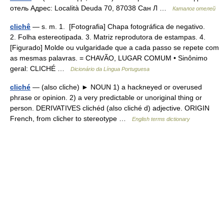
отель Адрес: Località Deuda 70, 87038 Сан Л …
Каталог отелей
clichê
— s. m. 1. [Fotografia] Chapa fotográfica de negativo.
2. Folha estereotipada. 3. Matriz reprodutora de estampas. 4.
[Figurado] Molde ou vulgaridade que a cada passo se repete com
as mesmas palavras. = CHAVÃO, LUGAR COMUM • Sinônimo
geral: CLICHÉ …
Dicionário da Língua Portuguesa
cliché
— (also cliche) ► NOUN 1) a hackneyed or overused
phrase or opinion. 2) a very predictable or unoriginal thing or
person. DERIVATIVES clichéd (also cliché d) adjective. ORIGIN
French, from clicher to stereotype …
English terms dictionary