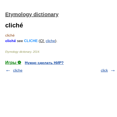
Etymology dictionary
cliché
cliché
cliché
see
CLICHE
(
Cf.
cliche
).
Etymology dictionary
.
2014
.
Игры ⚽
Нужно сделать НИР?
cliche
click