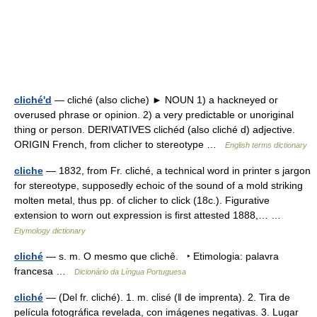
cliché'd
— cliché (also cliche) ► NOUN 1) a hackneyed or
overused phrase or opinion. 2) a very predictable or unoriginal
thing or person. DERIVATIVES clichéd (also cliché d) adjective.
ORIGIN French, from clicher to stereotype …
English terms dictionary
cliche
— 1832, from Fr. cliché, a technical word in printer s jargon
for stereotype, supposedly echoic of the sound of a mold striking
molten metal, thus pp. of clicher to click (18c.). Figurative
extension to worn out expression is first attested 1888,… …
Etymology dictionary
cliché
— s. m. O mesmo que clichê. ‣ Etimologia: palavra
francesa …
Dicionário da Língua Portuguesa
cliché
— (Del fr. cliché). 1. m. clisé (ǁ de imprenta). 2. Tira de
película fotográfica revelada, con imágenes negativas. 3. Lugar