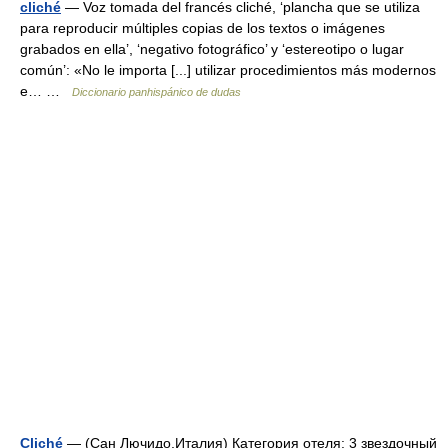
cliché
— Voz tomada del francés cliché, ‘plancha que se utiliza
para reproducir múltiples copias de los textos o imágenes
grabados en ella’, ‘negativo fotográfico’ y ‘estereotipo o lugar
común’: «No le importa [...] utilizar procedimientos más modernos
e… …
Diccionario panhispánico de dudas
Cliché
— (Сан Лючидо,Италия) Категория отеля: 3 звездочный