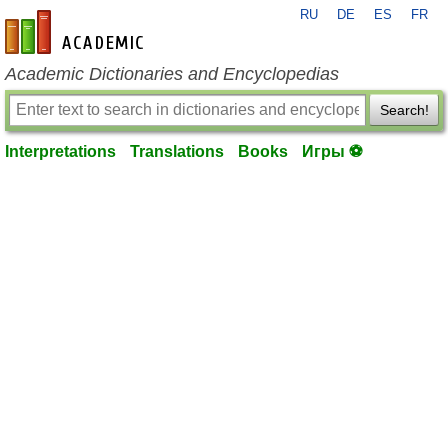
RU
DE
ES
FR
en-academic.com
Academic Dictionaries and Encyclopedias
Search!
Interpretations
Translations
Books
Игры ⚽