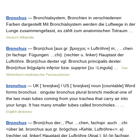
Bronchus
— Bronchialsystem, Bronchien in verschiedenen
Farben dargestellt Mit Bronchialsystem werden die Luftwege in der
Lunge zusammengefasst, es zählt zum anatomischen Totraum …
Deutsch Wikipedia
Bronchus
— Brọn|chus [aus gr. βρογχος = Luftröhre] m; , ...chen
(in fachspr. Fügungen: ...chi): (rechter u. linker) Hauptast der
Luftröhre. Brọn|chus dẹxter vgl. Bronchus principalis dexter.
Brọn|chus lin|gula̱ris infe̱rior bzw. supe̱rior [zu ↑Lingula] …
Das
Wörterbuch medizinischer Fachausdrücke
bronchus
— UK [ˈbrɒŋkəs] / US [ˈbrɑŋkəs] noun [countable] Word
forms bronchus : singular bronchus plural bronchi medical one of
the two main tubes coming from your trachea that carry air into
your lungs. It has many smaller tubes called bronchioles… …
English dictionary
Bronchus
— Bron|chus der; , Plur. ...chen, fachspr. auch ...chi
<über lat. bronchus aus gr. brógchos »Kehle; Luftröhre«>: a)
[rechter od. linker] Hauptast der Luftröhre (Anat.); b) (in fachspr.