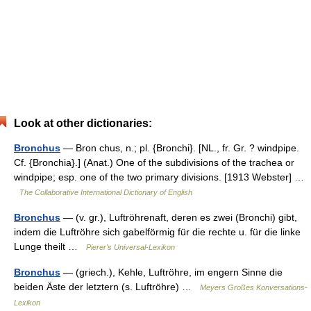
Look at other dictionaries:
Bronchus
— Bron chus, n.; pl. {Bronchi}. [NL., fr. Gr. ? windpipe.
Cf. {Bronchia}.] (Anat.) One of the subdivisions of the trachea or
windpipe; esp. one of the two primary divisions. [1913 Webster] …
The Collaborative International Dictionary of English
Bronchus
— (v. gr.), Luftröhrenaft, deren es zwei (Bronchi) gibt,
indem die Luftröhre sich gabelförmig für die rechte u. für die linke
Lunge theilt …
Pierer's Universal-Lexikon
Bronchus
— (griech.), Kehle, Luftröhre, im engern Sinne die
beiden Äste der letztern (s. Luftröhre) …
Meyers Großes Konversations-
Lexikon