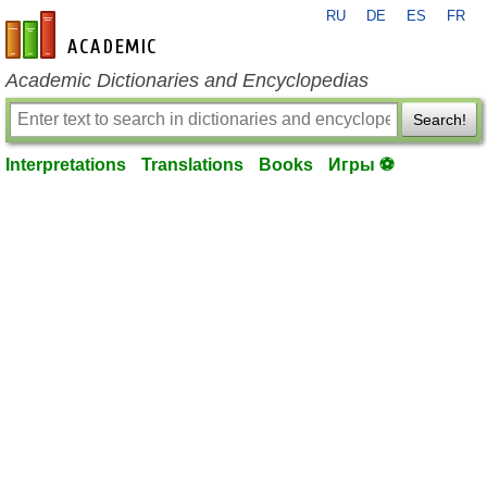
RU
DE
ES
FR
en-academic.com
Academic Dictionaries and Encyclopedias
Search!
Interpretations
Translations
Books
Игры ⚽