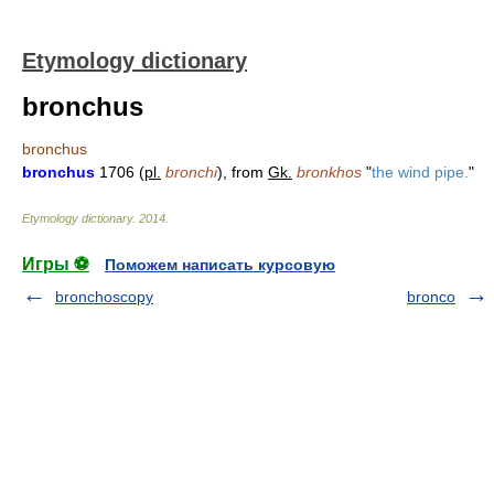
Etymology dictionary
bronchus
bronchus
bronchus
1706 (
pl.
bronchi
), from
Gk.
bronkhos
"
the wind pipe.
"
Etymology dictionary
.
2014
.
Игры ⚽
Поможем написать курсовую
bronchoscopy
bronco