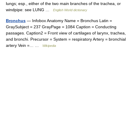
lungs; esp., either of the two main branches of the trachea, or
windpipe: see LUNG …
English World dictionary
Bronchus
— Infobox Anatomy Name = Bronchus Latin =
GraySubject = 237 GrayPage = 1084 Caption = Conducting
passages. Caption2 = Front view of cartilages of larynx, trachea,
and bronchi. Precursor = System = respiratory Artery = bronchial
artery Vein =… …
Wikipedia