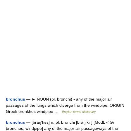
bronchus
— ► NOUN (pl. bronchi) ▪ any of the major air
passages of the lungs which diverge from the windpipe. ORIGIN
Greek bronkhos windpipe …
English terms dictionary
bronchus
— [bräŋ′kəs] n. pl. bronchi [bräŋ′kī΄] [ModL < Gr
bronchos, windpipe] any of the major air passageways of the