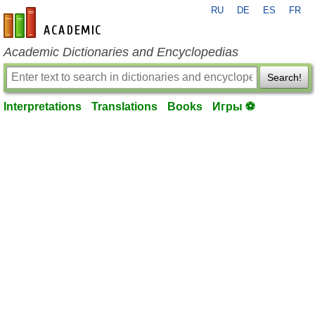
RU
DE
ES
FR
en-academic.com
Academic Dictionaries and Encyclopedias
Search!
Interpretations
Translations
Books
Игры ⚽