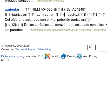
produce señales …
Enciclopedia Universal
auricular
— {{＃}}{{LM A04056}}{{〓}} {{SynA04148}}
{{［}}auricular{{］}} ‹au·ri·cu·lar› {{《}}▍ adj.inv.{{》}} {{＜}}1{{＞}}
Del oído o relacionado con él: • el pabellón auricular.{{○}}
{{＜}}2{{＞}} De las aurículas del corazón o relacionado con ellas: •
las paredes …
Diccionario de uso del español actual con sinónimos y antónimos
© Academic, 2000-2026
18+
Contact us:
Technical Support
,
Advertising
Dictionaries export
, created on PHP,
Joomla,
Drupal,
WordPress,
MODx.