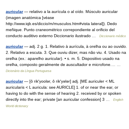
auricular
— relativo a la aurícula o al oído. Músculo auricular
(imagen anatómica [véase
http://www.iqb.es/diccio/m/musculos.htm#vista lateral]). Dedo
meñique. Punto craneométrico correpondiente al orificio del
conducto auditivo externo Diccionario ilustrado …
Diccionario médico
auricular
— adj. 2 g. 1. Relativo à aurícula, à orelha ou ao ouvido.
2. Relativo a escuta. 3. Que ouviu dizer, mas não viu. 4. Usado na
orelha (ex.: aparelho auricular). • s. m. 5. Dispositivo usado na
orelha, composto geralmente de auscultador e microfone.… …
Dicionário da Língua Portuguesa
auricular
— [ô rik′yoolər, ô rik′yələr] adj. [ME auriculer < ML
auricularis < L auricula: see AURICLE] 1. of or near the ear, or
having to do with the sense of hearing 2. received by or spoken
directly into the ear; private [an auricular confession] 3 …
English
World dictionary