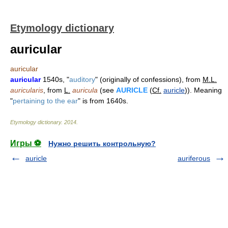
Etymology dictionary
auricular
auricular
auricular
1540s, "
auditory
" (originally of confessions), from
M.L.
auricularis
, from
L.
auricula
(see
AURICLE
(
Cf.
auricle
)). Meaning
"
pertaining to the ear
" is from 1640s.
Etymology dictionary
.
2014
.
Игры ⚽
Нужно решить контрольную?
auricle
auriferous