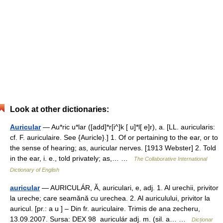
Look at other dictionaries:
Auricular
— Au*ric u*lar ([add]*r[i^]k [ u]*l[ e]r), a. [LL. auricularis:
cf. F. auriculaire. See {Auricle}.] 1. Of or pertaining to the ear, or to
the sense of hearing; as, auricular nerves. [1913 Webster] 2. Told
in the ear, i. e., told privately; as,… …
The Collaborative International
Dictionary of English
auricular
— AURICULÁR, Ă, auriculari, e, adj. 1. Al urechii, privitor
la ureche; care seamănă cu urechea. 2. Al auriculului, privitor la
auricul. [pr.: a u ] – Din fr. auriculaire. Trimis de ana zecheru,
13.09.2007. Sursa: DEX 98 auriculár adj. m. (sil. a… …
Dicționar