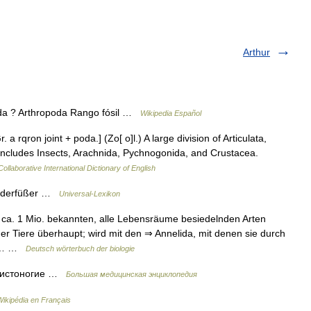
Arthur
da ? Arthropoda Rango fósil …
Wikipedia Español
. a rqron joint + poda.] (Zo[ o]l.) A large division of Articulata,
t includes Insects, Arachnida, Pychnogonida, and Crustacea.
ollaborative International Dictionary of English
iederfüßer …
Universal-Lexikon
 ca. 1 Mio. bekannten, alle Lebensräume besiedelnden Arten
er Tiere überhaupt; wird mit den ⇒ Annelida, mit denen sie durch
ur… …
Deutsch wörterbuch der biologie
нистоногие …
Большая медицинская энциклопедия
Wikipédia en Français