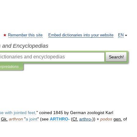
Remember this site
Embed dictionaries into your website
EN
s and Encyclopedias
Search!
erpretations
se
with
jointed
feet
,
"
coined
1845
by
German
zoologist
Karl
Gk
.
arthron
"
a
joint
" (
see
ARTHRO
-
(
Cf
.
arthro
-
)) +
podos
gen
.
of