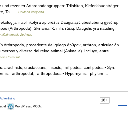
r und rezenter Arthropodengruppen: Trilobiten, Kieferklauenträger
iere, Ta …
Deutsch Wikipedia
 ekologija ir aplinkotyra apibrėžtis Daugialąsčiųbestuburių gyvūnų,
, tipas (Arthropoda). Skiriama >1 mln. rūšių. Daugelis yra naudingi
nų aiškinamasis žodynas
ín Arthropoda, procedente del griego ἄρθρον, arthron, articulación
numeroso y diverso del reino animal (Animalia). Incluye, entre
edia Universal
: arachnids; crustaceans; insects; millipedes; centipedes • Syn:
d forms: ↑arthropodal, ↑arthropodous • Hypernyms: ↑phylum …
Advertising
18+
upal,
WordPress, MODx.