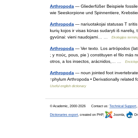
Arthropoda
— Gliederfüßer Beispiele fossile
wie Seeskorpione und Spinnentiere, Krebst
Arthropoda
— nariuotakojai statusas T sritis
kurių kojos ir visas kūnas sudaryti iš narelių
gyvūnai: vieni naudojami… …
Ekologijos termi
Arthropoda
— Ver texto. Los artrópodos (lat
; y πούς, pous, pie ) constituyen el filo más 
otros, a los insectos, arácnidos,… …
Enciclop
Arthropoda
— noun jointed foot invertebrates
↑phylum Arthropoda • Derivationally relate
Useful english dictionary
© Academic, 2000-2026
Contact us:
Technical Support
,
Dictionaries export
, created on PHP,
Joomla,
Dr