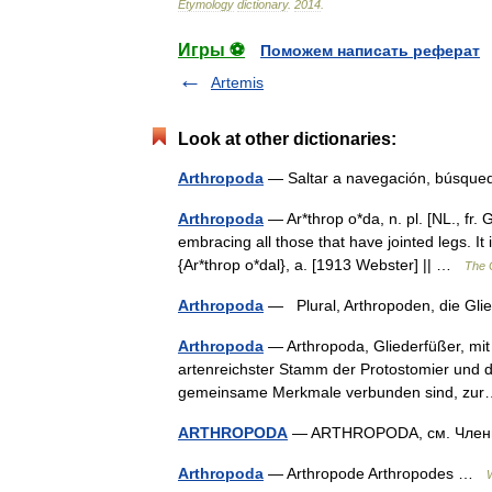
Etymology
dictionary
.
2014
.
Игры ⚽
Поможем написать реферат
Artemis
Look at other dictionaries:
Arthropoda
— Saltar a navegación, búsque
Arthropoda
— Ar*throp o*da, n. pl. [NL., fr. Gr
embracing all those that have jointed legs. I
{Ar*throp o*dal}, a. [1913 Webster] || …
The C
Arthropoda
— Plural, Arthropoden, die Gl
Arthropoda
— Arthropoda, Gliederfüßer, mit
artenreichster Stamm der Protostomier und d
gemeinsame Merkmale verbunden sind, z
ARTHROPODA
— ARTHROPODA, см. Чле
Arthropoda
— Arthropode Arthropodes …