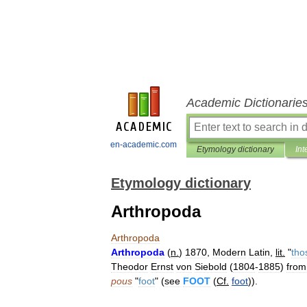
Academic Dictionarie
en-academic.com
Etymology dictionary
Int
Etymology dictionary
Arthropoda
Arthropoda
Arthropoda
(
n
.
)
1870
,
Modern
Latin
,
lit
.
"
tho
Theodor
Ernst
von
Siebold
(
1804
-
1885
)
from
pous
"
foot
" (
see
FOOT
(
Cf
.
foot
)).