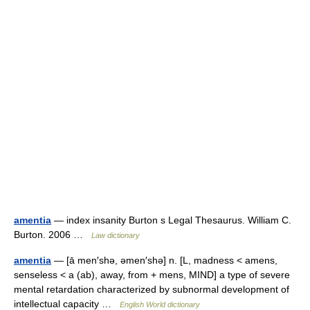
amentia
— index insanity Burton s Legal Thesaurus. William C.
Burton. 2006 …
Law dictionary
amentia
— [ā men′shə, əmen′shə] n. [L, madness < amens,
senseless < a (ab), away, from + mens, MIND] a type of severe
mental retardation characterized by subnormal development of
intellectual capacity …
English World dictionary