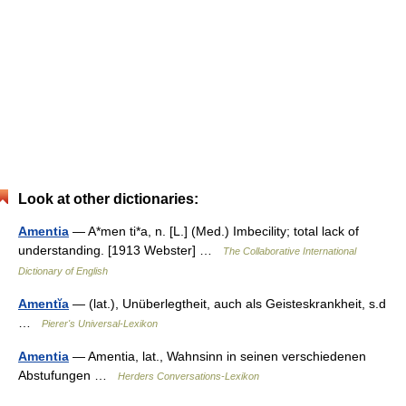
Look at other dictionaries:
Amentia
— A*men ti*a, n. [L.] (Med.) Imbecility; total lack of
understanding. [1913 Webster] …
The Collaborative International
Dictionary of English
Amentĭa
— (lat.), Unüberlegtheit, auch als Geisteskrankheit, s.d
…
Pierer's Universal-Lexikon
Amentia
— Amentia, lat., Wahnsinn in seinen verschiedenen
Abstufungen …
Herders Conversations-Lexikon