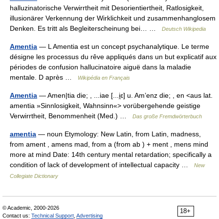
halluzinatorische Verwirrtheit mit Desorientiertheit, Ratlosigkeit,
illusionärer Verkennung der Wirklichkeit und zusammenhanglosem
Denken. Es tritt als Begleiterscheinung bei… …
Deutsch Wikipedia
Amentia
— L Amentia est un concept psychanalytique. Le terme
désigne les processus du rêve appliqués dans un but explicatif aux
périodes de confusion hallucinatoire aiguë dans la maladie
mentale. D après …
Wikipédia en Français
Amentia
— Amen|tia die; , ...iae [...i̯ɛ] u. Am’enz die; , en <aus lat.
amentia »Sinnlosigkeit, Wahnsinn«> vorübergehende geistige
Verwirrtheit, Benommenheit (Med.) …
Das große Fremdwörterbuch
amentia
— noun Etymology: New Latin, from Latin, madness,
from ament , amens mad, from a (from ab ) + ment , mens mind
more at mind Date: 14th century mental retardation; specifically a
condition of lack of development of intellectual capacity …
New
Collegiate Dictionary
© Academic, 2000-2026
18+
Contact us:
Technical Support
,
Advertising