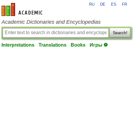
RU
DE
ES
FR
en-academic.com
Academic Dictionaries and Encyclopedias
Search!
Interpretations
Translations
Books
Игры ⚽