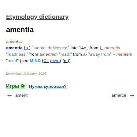
Etymology dictionary
amentia
amentia
amentia
(
n.
) "
mental deficiency,
" late 14c., from
L.
amentia
"
madness,
" from
amentem
"
mad,
" from
a-
"
away from
" +
mentem
"
mind
" (see
MIND
(
Cf.
mind
) (
n.
)).
Etymology dictionary
.
2014
.
Игры ⚽
Нужна курсовая?
ament
amerce