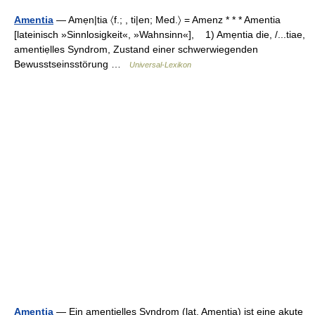
Amentia
— Amẹn|tia 〈f.; , ti|en; Med.〉 = Amenz * * * Amentia
[lateinisch »Sinnlosigkeit«, »Wahnsinn«], 1) Amẹntia die, /...tiae,
amentiẹlles Syndrom, Zustand einer schwerwiegenden
Bewusstseinsstörung …
Universal-Lexikon
Amentia
— Ein amentielles Syndrom (lat. Amentia) ist eine akute