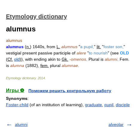
Etymology dictionary
alumnus
alumnus
alumnus
(
n.
) 1640s, from
L.
alumnus
"
a pupil,
"
lit.
"
foster son,
"
vestigial present passive participle of
alere
"
to nourish
" (see
OLD
(
Cf.
old
)), with ending akin to
Gk.
-omenos
. Plural is
alumni
. Fem.
is
alumna
(1882),
fem.
plural
alumnae
.
Etymology dictionary
.
2014
.
Игры ⚽
Поможем решить контрольную работу
Synonyms
:
Foster-child
(of an institution of learning),
graduate
,
pupil
,
disciple
alumni
alveolar