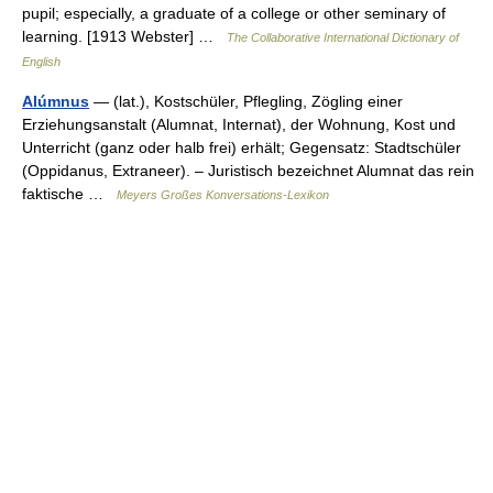
pupil; especially, a graduate of a college or other seminary of
learning. [1913 Webster] …
The Collaborative International Dictionary of
English
Alúmnus
— (lat.), Kostschüler, Pflegling, Zögling einer
Erziehungsanstalt (Alumnat, Internat), der Wohnung, Kost und
Unterricht (ganz oder halb frei) erhält; Gegensatz: Stadtschüler
(Oppidanus, Extraneer). – Juristisch bezeichnet Alumnat das rein
faktische …
Meyers Großes Konversations-Lexikon