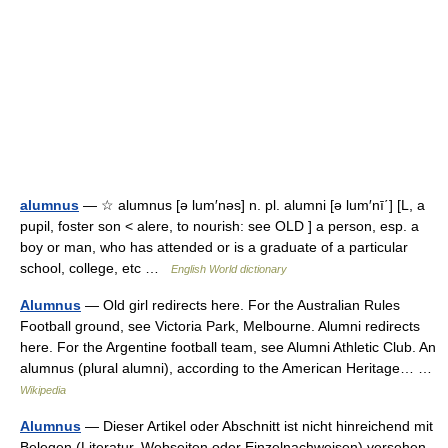
alumnus
— ☆ alumnus [ə lum′nəs] n. pl. alumni [ə lum′nī΄] [L, a
pupil, foster son < alere, to nourish: see OLD ] a person, esp. a
boy or man, who has attended or is a graduate of a particular
school, college, etc …
English World dictionary
Alumnus
— Old girl redirects here. For the Australian Rules
Football ground, see Victoria Park, Melbourne. Alumni redirects
here. For the Argentine football team, see Alumni Athletic Club. An
alumnus (plural alumni), according to the American Heritage… …
Wikipedia
Alumnus
— Dieser Artikel oder Abschnitt ist nicht hinreichend mit
Belegen (Literatur, Webseiten oder Einzelnachweisen) versehen.