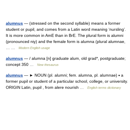
alumnus
— (stressed on the second syllable) means a former
student or pupil, and comes from a Latin word meaning ‘nursling’.
It is more common in AmE than in BrE. The plural form is alumni
(pronounced niy) and the female form is alumna (plural alumnae,
… …
Modern English usage
alumnus
— / alumna [n] graduate alum, old grad*, postgraduate;
concept 350 …
New thesaurus
alumnus
— ► NOUN (pl. alumni; fem. alumna, pl. alumnae) ▪ a
former pupil or student of a particular school, college, or university.
ORIGIN Latin, pupil , from alere nourish …
English terms dictionary