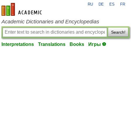
RU
DE
ES
FR
en-academic.com
Academic Dictionaries and Encyclopedias
Search!
Interpretations
Translations
Books
Игры ⚽