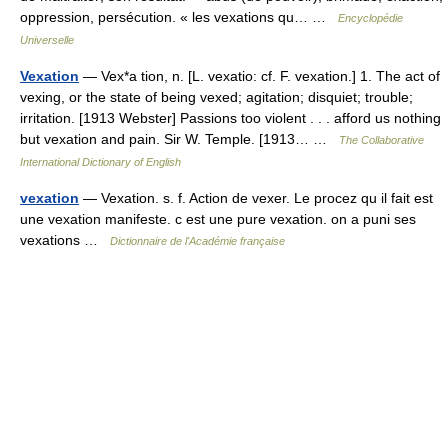
oppression, persécution. « les vexations qu… …
Encyclopédie
Universelle
Vexation
— Vex*a tion, n. [L. vexatio: cf. F. vexation.] 1. The act of
vexing, or the state of being vexed; agitation; disquiet; trouble;
irritation. [1913 Webster] Passions too violent . . . afford us nothing
but vexation and pain. Sir W. Temple. [1913… …
The Collaborative
International Dictionary of English
vexation
— Vexation. s. f. Action de vexer. Le procez qu il fait est
une vexation manifeste. c est une pure vexation. on a puni ses
vexations …
Dictionnaire de l'Académie française