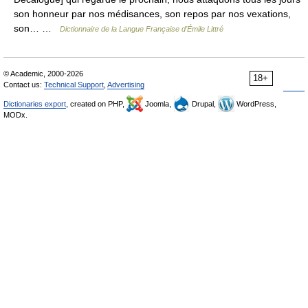
son honneur par nos médisances, son repos par nos vexations,
son… …
Dictionnaire de la Langue Française d'Émile Littré
© Academic, 2000-2026
18+
Contact us:
Technical Support
,
Advertising
Dictionaries export
, created on PHP,
Joomla,
Drupal,
WordPress,
MODx.