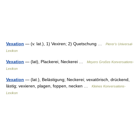
Vexation
— (v. lat.), 1) Vexiren; 2) Quetschung …
Pierer's Universal-
Lexikon
Vexation
— (lat), Plackerei, Neckerei …
Meyers Großes Konversations-
Lexikon
Vexation
— (lat.), Belästigung; Neckerei; vexatōrisch, drückend,
lästig; vexieren, plagen, foppen, necken …
Kleines Konversations-
Lexikon