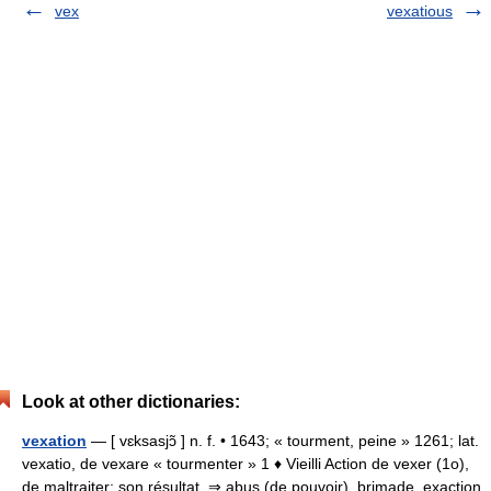
vex
vexatious
Look at other dictionaries:
vexation
— [ vɛksasjɔ̃ ] n. f. • 1643; « tourment, peine » 1261; lat.
vexatio, de vexare « tourmenter » 1 ♦ Vieilli Action de vexer (1o),
de maltraiter; son résultat. ⇒ abus (de pouvoir), brimade, exaction,