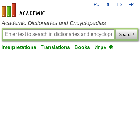
RU
DE
ES
FR
en-academic.com
Academic Dictionaries and Encyclopedias
Search!
Interpretations
Translations
Books
Игры ⚽