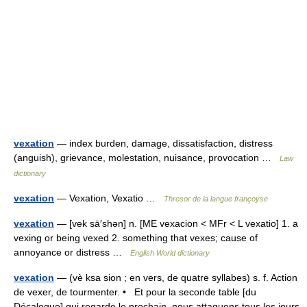
vexation
— index burden, damage, dissatisfaction, distress
(anguish), grievance, molestation, nuisance, provocation …
Law
dictionary
vexation
— Vexation, Vexatio …
Thresor de la langue françoyse
vexation
— [vek sā′shən] n. [ME vexacion < MFr < L vexatio] 1. a
vexing or being vexed 2. something that vexes; cause of
annoyance or distress …
English World dictionary
vexation
— (vè ksa sion ; en vers, de quatre syllabes) s. f. Action
de vexer, de tourmenter. • Et pour la seconde table [du
Décalogue] qui regarde le prochain, nous attaquons tous les jours