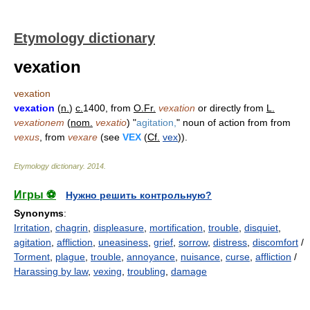
Etymology dictionary
vexation
vexation
vexation
(
n.
)
c.
1400, from
O.Fr.
vexation
or directly from
L.
vexationem
(
nom.
vexatio
) "
agitation,
" noun of action from from
vexus
, from
vexare
(see
VEX
(
Cf.
vex
)).
Etymology dictionary
.
2014
.
Игры ⚽
Нужно решить контрольную?
Synonyms
:
Irritation
,
chagrin
,
displeasure
,
mortification
,
trouble
,
disquiet
,
agitation
,
affliction
,
uneasiness
,
grief
,
sorrow
,
distress
,
discomfort
/
Torment
,
plague
,
trouble
,
annoyance
,
nuisance
,
curse
,
affliction
/
Harassing by law
,
vexing
,
troubling
,
damage