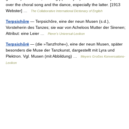
over the choral song and the dance, especially the latter. [1913
Webster] …
The Collaborative International Dictionary of English
Terpsichŏre
— Terpsichŏre, eine der neun Musen (s.d.),
Vorsteherin des Tanzes; sie war von Acheloos Mutter der Sirenen;
Attribut: eine Leier …
Pierer's Universal-Lexikon
Terpsichŏrē
— (die »Tanzfrohe«), eine der neun Musen, später
besonders die Muse der Tanzkunst, dargestellt mit Lyra und
Plektron. Vgl. Musen (mit Abbildung) …
Meyers Großes Konversations-
Lexikon