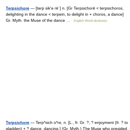
Terpsichore
— [tərp sik′ə rē΄] n. [Gr Terpsichorē < terpsichoros,
delighting in the dance < terpein, to delight in + choros, a dance]
Gr. Myth. the Muse of the dance …
English World dictionary
Terpsichore
— Terp*sich o*re, n. [L., fr. Gr. ?; ? enjoyment (fr. ? to
gladden) + ? dance, dancing.] (Gr. Myth.) The Muse who presided