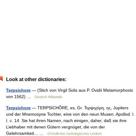
Look at other dictionaries:
Terpsichore
— (Stich von Virgil Solis aus P. Ovidii Metamorphosis
von 1562) …
Deutsch Wikipedia
Terpsichore
— TERPSICHŎRE, es, Gr. Τερψιχόρη, ης, Jupiters
und der Mnemosyne Tochter, eine von den neun Musen. Apollod. l.
I. c. 14. Sie hat ihren Namen, nach einigen, daher, daß sie ihre
Liebhaber mit denen Gütern vergnüget, die von der
Gelehrsamkeit… …
Gründliches mythologisches Lexikon