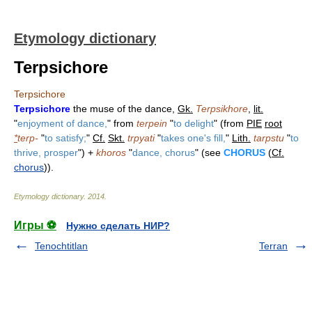
Etymology dictionary
Terpsichore
Terpsichore
Terpsichore
the muse of the dance,
Gk.
Terpsikhore
,
lit.
"
enjoyment of dance,
" from
terpein
"
to delight
" (from
PIE
root
*
terp-
"
to satisfy;
"
Cf.
Skt.
trpyati
"
takes one's fill,
"
Lith.
tarpstu
"
to
thrive, prosper
") +
khoros
"
dance, chorus
" (see
CHORUS
(
Cf.
chorus
)).
Etymology dictionary
.
2014
.
Игры ⚽
Нужно сделать НИР?
Tenochtitlan
Terran