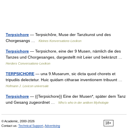
Terpsichore
— Terpsichŏre, Muse der Tanzkunst und des
Chorgesangs …
Kleines Konversations-Lexikon
Terpsichore
— Terpsichore, eine der 9 Musen, nämlich die des
Tanzes und Chorgesanges, dargestellt mit Leier und bekränzt …
Herders Conversations-Lexikon
TERPSICHORE
— una 9.Musarum, sic dicta quod chorets et
tripudiis delectetur. Huic quidam citharae inventionem tribuunt …
Hofmann J. Lexicon universale
Terpsichore
— {{Terpsichore}} Eine der Musen*, später dem Tanz
und Gesang zugeordnet …
Who's who in der antiken Mythologie
© Academic, 2000-2026
18+
Contact us:
Technical Support
,
Advertising