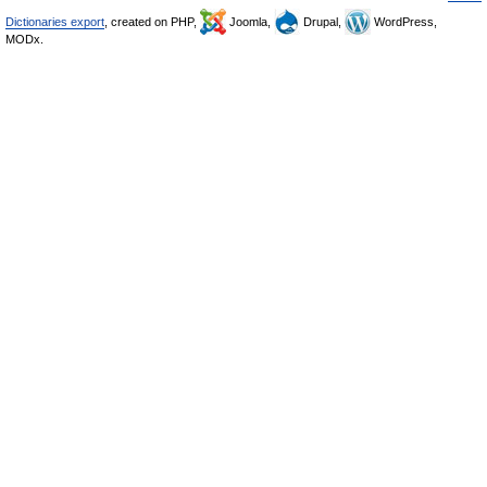
Dictionaries export
, created on PHP,
Joomla,
Drupal,
WordPress,
MODx.