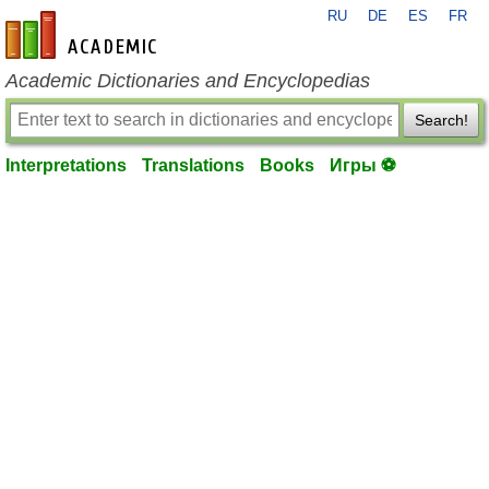
RU
DE
ES
FR
en-academic.com
Academic Dictionaries and Encyclopedias
Search!
Interpretations
Translations
Books
Игры ⚽