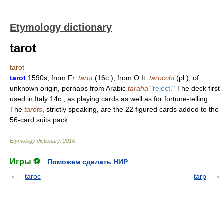
Etymology dictionary
tarot
tarot
tarot
1590s, from
Fr.
tarot
(16c.), from
O.It.
tarocchi
(
pl.
), of
unknown origin, perhaps from Arabic
taraha
"
reject.
" The deck first
used in Italy 14c., as playing cards as well as for fortune-telling.
The
tarots
, strictly speaking, are the 22 figured cards added to the
56-card suits pack.
Etymology dictionary
.
2014
.
Игры ⚽
Поможем сделать НИР
taroc
tarp