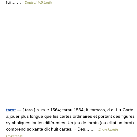
für… …
Deutsch Wikipedia
tarot
— [ taro ] n. m. • 1564; tarau 1534; it. tarocco, d o. i. ♦ Carte
à jouer plus longue que les cartes ordinaires et portant des figures
symboliques toutes différentes. Un jeu de tarots (ou ellipt un tarot)
comprend soixante dix huit cartes. « Des… …
Encyclopédie
Universelle