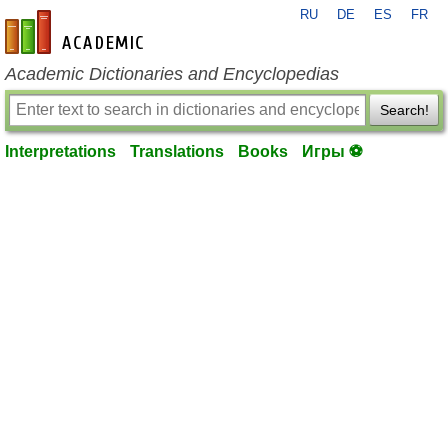
RU
DE
ES
FR
en-academic.com
Academic Dictionaries and Encyclopedias
Search!
Interpretations
Translations
Books
Игры ⚽