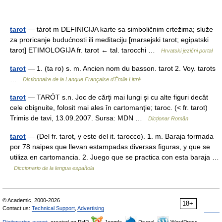
tarot
— tàrot m DEFINICIJA karte sa simboličnim crtežima; služe
za proricanje budućnosti ili meditaciju [marsejski tarot; egipatski
tarot] ETIMOLOGIJA fr. tarot ← tal. tarocchi …
Hrvatski jezični portal
tarot
— 1. (ta ro) s. m. Ancien nom du basson. tarot 2. Voy. tarots
…
Dictionnaire de la Langue Française d'Émile Littré
tarot
— TARÓT s.n. Joc de cărţi mai lungi şi cu alte figuri decât
cele obişnuite, folosit mai ales în cartomanţie; taroc. (< fr. tarot)
Trimis de tavi, 13.09.2007. Sursa: MDN …
Dicționar Român
tarot
— (Del fr. tarot, y este del it. tarocco). 1. m. Baraja formada
por 78 naipes que llevan estampadas diversas figuras, y que se
utiliza en cartomancia. 2. Juego que se practica con esta baraja …
Diccionario de la lengua española
© Academic, 2000-2026
18+
Contact us:
Technical Support
,
Advertising