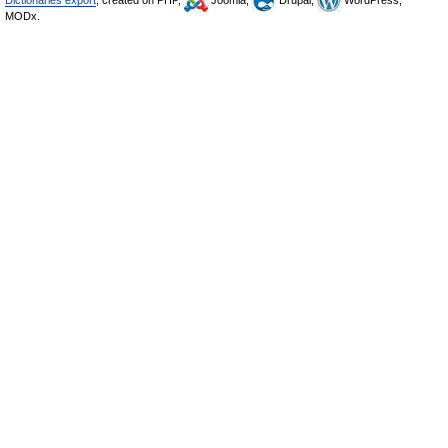
Dictionaries export
, created on PHP,
Joomla,
Drupal,
WordPress,
MODx.