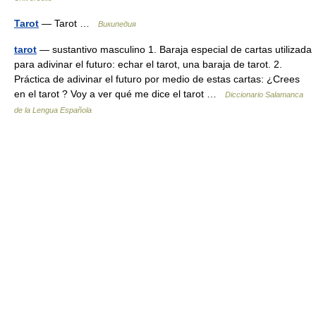
Tarot
— Tarot …
Википедия
tarot
— sustantivo masculino 1. Baraja especial de cartas utilizada
para adivinar el futuro: echar el tarot, una baraja de tarot. 2.
Práctica de adivinar el futuro por medio de estas cartas: ¿Crees
en el tarot ? Voy a ver qué me dice el tarot …
Diccionario Salamanca
de la Lengua Española