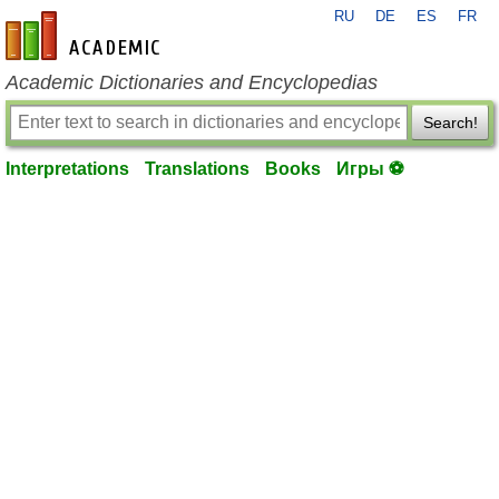
RU
DE
ES
FR
en-academic.com
Academic Dictionaries and Encyclopedias
Search!
Interpretations
Translations
Books
Игры ⚽