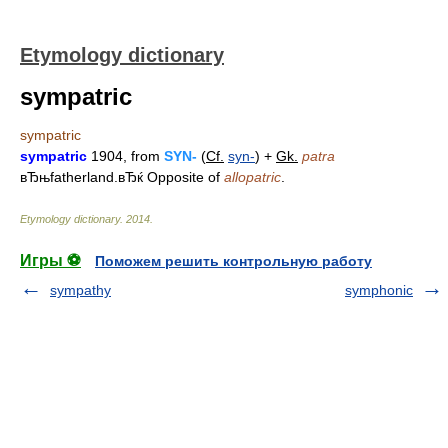
Etymology dictionary
sympatric
sympatric
sympatric
1904, from
SYN-
(
Cf.
syn-
) +
Gk.
patra
вЂњfatherland.вЂќ Opposite of
allopatric
.
Etymology dictionary
.
2014
.
Игры ⚽
Поможем решить контрольную работу
sympathy
symphonic