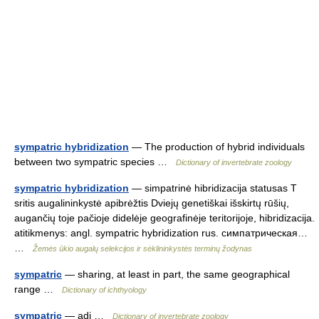
sympatric hybridization
— The production of hybrid individuals
between two sympatric species …
Dictionary of invertebrate zoology
sympatric hybridization
— simpatrinė hibridizacija statusas T
sritis augalininkystė apibrėžtis Dviejų genetiškai išskirtų rūšių,
augančių toje pačioje didelėje geografinėje teritorijoje, hibridizacija.
atitikmenys: angl. sympatric hybridization rus. симпатрическая…
…
Žemės ūkio augalų selekcijos ir sėklininkystės terminų žodynas
sympatric
— sharing, at least in part, the same geographical
range …
Dictionary of ichthyology
sympatric
— adj …
Dictionary of invertebrate zoology