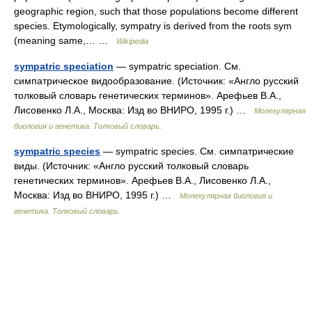
geographic region, such that those populations become different
species. Etymologically, sympatry is derived from the roots sym
(meaning same,… …
Wikipedia
sympatric speciation
— sympatric speciation. См.
симпатрическое видообразование. (Источник: «Англо русский
толковый словарь генетических терминов». Арефьев В.А.,
Лисовенко Л.А., Москва: Изд во ВНИРО, 1995 г.) …
Молекулярная
биология и генетика. Толковый словарь.
sympatric species
— sympatric species. См. симпатрические
виды. (Источник: «Англо русский толковый словарь
генетических терминов». Арефьев В.А., Лисовенко Л.А.,
Москва: Изд во ВНИРО, 1995 г.) …
Молекулярная биология и
генетика. Толковый словарь.