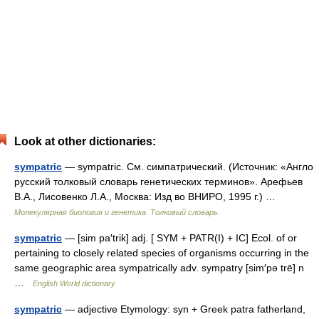
Look at other dictionaries:
sympatric
— sympatric. См. симпатрический. (Источник: «Англо
русский толковый словарь генетических терминов». Арефьев
В.А., Лисовенко Л.А., Москва: Изд во ВНИРО, 1995 г.) …
Молекулярная биология и генетика. Толковый словарь.
sympatric
— [sim pa′trik] adj. [ SYM + PATR(I) + IC] Ecol. of or
pertaining to closely related species of organisms occurring in the
same geographic area sympatrically adv. sympatry [sim′pə trē] n
…
English World dictionary
sympatric
— adjective Etymology: syn + Greek patra fatherland,