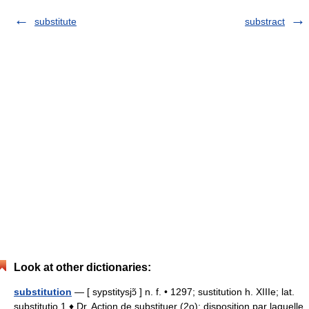
substitute
substract
Look at other dictionaries:
substitution
— [ sypstitysjɔ̃ ] n. f. • 1297; sustitution h. XIIIe; lat.
substitutio 1 ♦ Dr. Action de substituer (2o); disposition par laquelle