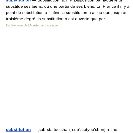
substitution
— Substitution. s. f. v. Disposition par laquelle on
substituë ses biens, ou une partie de ses biens. En France il n y a
point de substitution à l infini. la substitution n a lieu que jusqu au
troisiéme degré. la substitution n est ouverte que par… …
Dictionnaire de l'Académie française
substitution
— [sub΄stə to͞o′shən, sub΄stətyo͞o′shən] n. the