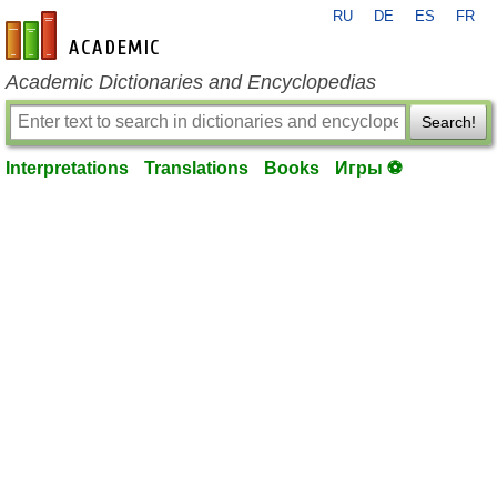
RU
DE
ES
FR
en-academic.com
Academic Dictionaries and Encyclopedias
Search!
Interpretations
Translations
Books
Игры ⚽