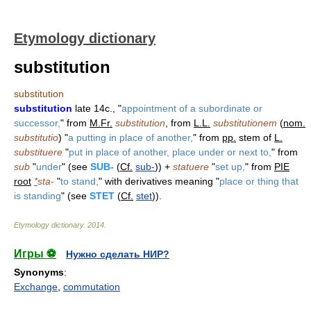
Etymology dictionary
substitution
substitution
substitution
late 14c., "
appointment of a subordinate or
successor,
" from
M.Fr.
substitution
, from
L.L.
substitutionem
(
nom.
substitutio
) "
a putting in place of another,
" from
pp.
stem of
L.
substituere
"
put in place of another, place under or next to,
" from
sub
"
under
" (see
SUB-
(
Cf.
sub-
)) +
statuere
"
set up,
" from
PIE
root
*
sta-
"
to stand,
" with derivatives meaning "
place or thing that
is standing
" (see
STET
(
Cf.
stet
)).
Etymology dictionary
.
2014
.
Игры ⚽
Нужно сделать НИР?
Synonyms
:
Exchange
,
commutation