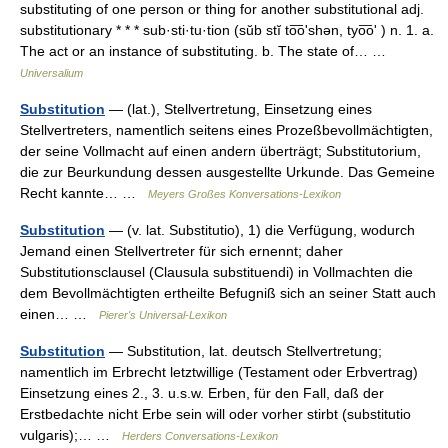
substituting of one person or thing for another substitutional adj.
substitutionary * * * sub·sti·tu·tion (sŭb stĭ to͞oʹshən, tyo͞oʹ ) n. 1. a.
The act or an instance of substituting. b. The state of… …
Universalium
Substitution
— (lat.), Stellvertretung, Einsetzung eines
Stellvertreters, namentlich seitens eines Prozeßbevollmächtigten,
der seine Vollmacht auf einen andern überträgt; Substitutorium,
die zur Beurkundung dessen ausgestellte Urkunde. Das Gemeine
Recht kannte… …
Meyers Großes Konversations-Lexikon
Substitution
— (v. lat. Substitutio), 1) die Verfügung, wodurch
Jemand einen Stellvertreter für sich ernennt; daher
Substitutionsclausel (Clausula substituendi) in Vollmachten die
dem Bevollmächtigten ertheilte Befugniß sich an seiner Statt auch
einen… …
Pierer's Universal-Lexikon
Substitution
— Substitution, lat. deutsch Stellvertretung;
namentlich im Erbrecht letztwillige (Testament oder Erbvertrag)
Einsetzung eines 2., 3. u.s.w. Erben, für den Fall, daß der
Erstbedachte nicht Erbe sein will oder vorher stirbt (substitutio
vulgaris);… …
Herders Conversations-Lexikon