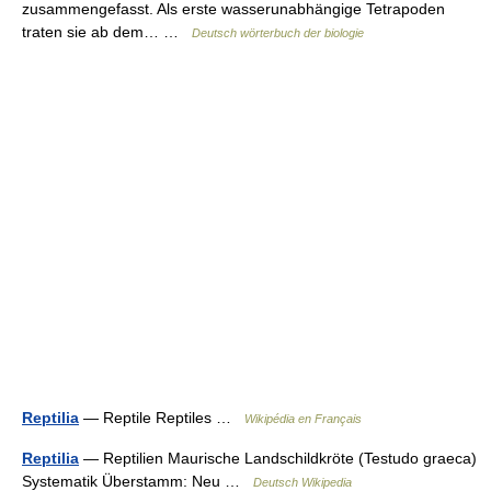
zusammengefasst. Als erste wasserunabhängige Tetrapoden
traten sie ab dem… …
Deutsch wörterbuch der biologie
Reptilia
— Reptile Reptiles …
Wikipédia en Français
Reptilia
— Reptilien Maurische Landschildkröte (Testudo graeca)
Systematik Überstamm: Neu …
Deutsch Wikipedia