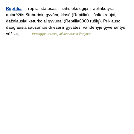
Reptilia
— ropliai statusas T sritis ekologija ir aplinkotyra
apibrėžtis Stuburinių gyvūnų klasė (Reptilia) – šaltakraujai,
dažniausiai keturkojai gyvūnai (Reptilia6000 rūšių). Priklauso
daugiausia sausumos driežai ir gyvatės, vandenyje gyvenantys
vėžliai,… …
Ekologijos terminų aiškinamasis žodynas