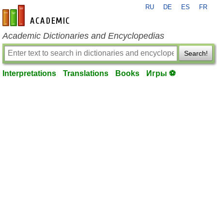
RU
DE
ES
FR
en-academic.com
Academic Dictionaries and Encyclopedias
Search!
Interpretations
Translations
Books
Игры ⚽