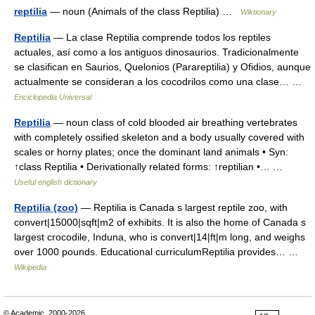
reptilia
— noun (Animals of the class Reptilia) …
Wiktionary
Reptilia
— La clase Reptilia comprende todos los reptiles
actuales, así como a los antiguos dinosaurios. Tradicionalmente
se clasifican en Saurios, Quelonios (Parareptilia) y Ofidios, aunque
actualmente se consideran a los cocodrilos como una clase… …
Enciclopedia Universal
Reptilia
— noun class of cold blooded air breathing vertebrates
with completely ossified skeleton and a body usually covered with
scales or horny plates; once the dominant land animals • Syn:
↑class Reptilia • Derivationally related forms: ↑reptilian •… …
Useful english dictionary
Reptilia (zoo)
— Reptilia is Canada s largest reptile zoo, with
convert|15000|sqft|m2 of exhibits. It is also the home of Canada s
largest crocodile, Induna, who is convert|14|ft|m long, and weighs
over 1000 pounds. Educational curriculumReptilia provides… …
Wikipedia
© Academic, 2000-2026