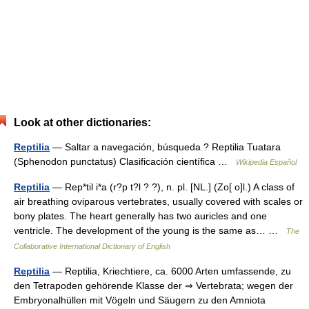
Look at other dictionaries:
Reptilia
— Saltar a navegación, búsqueda ? Reptilia Tuatara
(Sphenodon punctatus) Clasificación científica …
Wikipedia Español
Reptilia
— Rep*til i*a (r?p t?l ? ?), n. pl. [NL.] (Zo[ o]l.) A class of
air breathing oviparous vertebrates, usually covered with scales or
bony plates. The heart generally has two auricles and one
ventricle. The development of the young is the same as… …
The
Collaborative International Dictionary of English
Reptilia
— Reptilia, Kriechtiere, ca. 6000 Arten umfassende, zu
den Tetrapoden gehörende Klasse der ⇒ Vertebrata; wegen der
Embryonalhüllen mit Vögeln und Säugern zu den Amniota