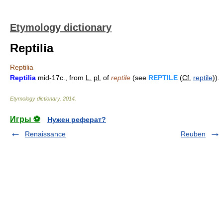
Etymology dictionary
Reptilia
Reptilia
Reptilia
mid-17c., from
L.
pl.
of
reptile
(see
REPTILE
(
Cf.
reptile
)).
Etymology dictionary
.
2014
.
Игры ⚽
Нужен реферат?
Renaissance
Reuben