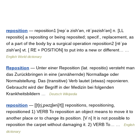
reposition
— reposition1 [rep΄ə zish′ən, rē΄pəzish′ən] n. [LL
repositio] a repositing or being reposited; specif., replacement, as
of a part of the body by a surgical operation reposition2 [rē΄pə
zish′ən] vt. [ RE + POSITION] to put into a new or different… …
English World dictionary
Reposition
— Unter einer Reposition (lat. repositio) versteht man
das Zurückbringen in eine (annähernde) Normallage oder
Normalstellung. Das (transitive) Verb lautet (etwas) reponieren.
Gebraucht wird der Begriff in der Medizin bei folgenden
Krankheitsbildern …
Deutsch Wikipedia
reposition
— [[t]ri͟ːpəzɪ̱ʃən[/t]] repositions, repositioning,
repositioned 1) VERB To reposition an object means to move it to
another place or to change its position. [V n] It is not possible to
reposition the carpet without damaging it. 2) VERB To… …
English
dictionary