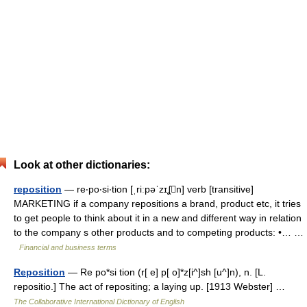
Look at other dictionaries:
reposition
— re‧po‧si‧tion [ˌriːpəˈzɪʆn] verb [transitive]
MARKETING if a company repositions a brand, product etc, it tries
to get people to think about it in a new and different way in relation
to the company s other products and to competing products: •… …
Financial and business terms
Reposition
— Re po*si tion (r[ e] p[ o]*z[i^]sh [u^]n), n. [L.
repositio.] The act of repositing; a laying up. [1913 Webster] …
The Collaborative International Dictionary of English