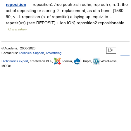
reposition
— reposition1 /ree peuh zish euhn, rep euh /, n. 1. the
act of depositing or storing. 2. replacement, as of a bone. [1580
90; < LL reposition (s. of repositio) a laying up, equiv. to L
reposit(us) (see REPOSIT) + ion ION] reposition2 repositionable …
Universalium
© Academic, 2000-2026
18+
Contact us:
Technical Support
,
Advertising
Dictionaries export
, created on PHP,
Joomla,
Drupal,
WordPress,
MODx.