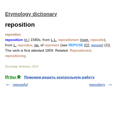
Etymology dictionary
reposition
reposition
reposition
(
n.
) 1580s, from
L.L.
repositionem
(
nom.
repositio
),
from
L.
repositus
,
pp.
of
reponere
(see
REPOSE
(
Cf.
repose
) (2)).
The verb is first attested 1859. Related:
Repositioned
;
repositioning
.
Etymology dictionary
.
2014
.
Игры ⚽
Поможем решить контрольную работу
reposeful
repository