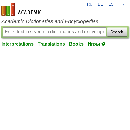
RU
DE
ES
FR
en-academic.com
Academic Dictionaries and Encyclopedias
Search!
Interpretations
Translations
Books
Игры ⚽