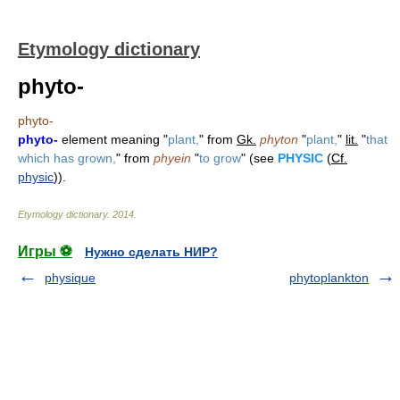
Etymology dictionary
phyto-
phyto-
phyto-
element meaning "
plant,
" from
Gk.
phyton
"
plant,
"
lit.
"
that
which has grown,
" from
phyein
"
to grow
" (see
PHYSIC
(
Cf.
physic
)).
Etymology dictionary
.
2014
.
Игры ⚽
Нужно сделать НИР?
physique
phytoplankton