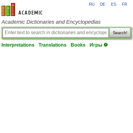
RU
DE
ES
FR
en-academic.com
Academic Dictionaries and Encyclopedias
Search!
Interpretations
Translations
Books
Игры ⚽