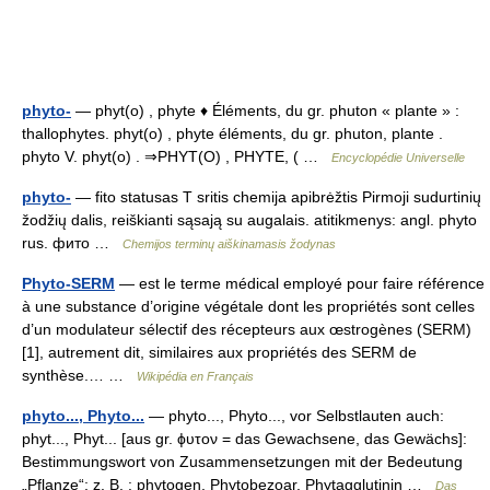
phyto-
— phyt(o) , phyte ♦ Éléments, du gr. phuton « plante » :
thallophytes. phyt(o) , phyte éléments, du gr. phuton, plante .
phyto V. phyt(o) . ⇒PHYT(O) , PHYTE, ( …
Encyclopédie Universelle
phyto-
— fito statusas T sritis chemija apibrėžtis Pirmoji sudurtinių
žodžių dalis, reiškianti sąsają su augalais. atitikmenys: angl. phyto
rus. фито …
Chemijos terminų aiškinamasis žodynas
Phyto-SERM
— est le terme médical employé pour faire référence
à une substance d’origine végétale dont les propriétés sont celles
d’un modulateur sélectif des récepteurs aux œstrogènes (SERM)
[1], autrement dit, similaires aux propriétés des SERM de
synthèse.… …
Wikipédia en Français
phyto..., Phyto...
— phyto..., Phyto..., vor Selbstlauten auch:
phyt..., Phyt... [aus gr. ϕυτον = das Gewachsene, das Gewächs]:
Bestimmungswort von Zusammensetzungen mit der Bedeutung
„Pflanze“; z. B. : phytogen, Phytobezoar, Phytagglutinin …
Das