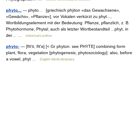
phyto...
— phyto... [griechisch phýton »das Gewachsene«,
»Gewächs«, »Pflanze«], vor Vokalen verkürzt zu phyt...,
Wortbildungselement mit der Bedeutung: Pflanze, pflanzlich, z. B.
Phytohormone, Phytal; auch als letzter Wortbestandteil ...phyt, in
der… …
Universal-Lexikon
phyto-
— [fīt′ō, fīt′ə] [< Gr phyton: see PHYTE] combining form
plant, flora, vegetation [phytogenesis, phytosociology]: also, before
a vowel, phyt …
English World dictionary