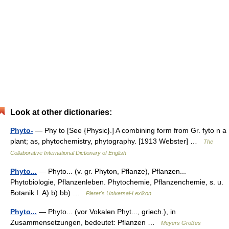
Look at other dictionaries:
Phyto-
— Phy to [See {Physic}.] A combining form from Gr. fyto n a
plant; as, phytochemistry, phytography. [1913 Webster] …
The
Collaborative International Dictionary of English
Phyto...
— Phyto... (v. gr. Phyton, Pflanze), Pflanzen...
Phytobiologie, Pflanzenleben. Phytochemie, Pflanzenchemie, s. u.
Botanik I. A) b) bb) …
Pierer's Universal-Lexikon
Phyto...
— Phyto... (vor Vokalen Phyt..., griech.), in
Zusammensetzungen, bedeutet: Pflanzen …
Meyers Großes