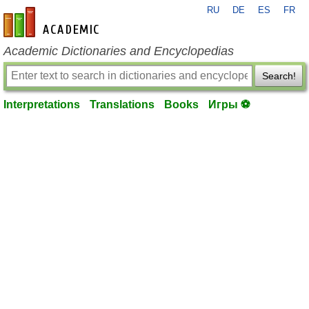
RU
DE
ES
FR
en-academic.com
Academic Dictionaries and Encyclopedias
Search!
Interpretations
Translations
Books
Игры ⚽