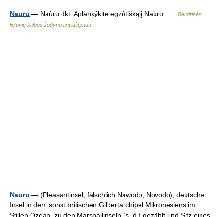
Nauru
— Naùru dkt. Aplankýkite egzòtiškąjį Naùru …
Bendrinės
lietuvių kalbos žodyno antraštynas
Nauru
— (Pleasantinsel, fälschlich Nawodo, Novodo), deutsche
Insel in dem sonst britischen Gilbertarchipel Mikronesiens im
Stillen Ozean, zu den Marshallinseln (s. d.) gezählt und Sitz eines