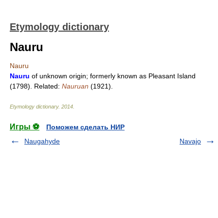
Etymology dictionary
Nauru
Nauru
Nauru
of unknown origin; formerly known as Pleasant Island
(1798). Related:
Nauruan
(1921).
Etymology dictionary
.
2014
.
Игры ⚽
Поможем сделать НИР
Naugahyde
Navajo