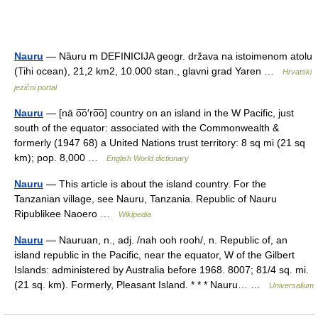
Nauru
— Nȁuru m DEFINICIJA geogr. država na istoimenom atolu
(Tihi ocean), 21,2 km2, 10.000 stan., glavni grad Yaren …
Hrvatski
jezični portal
Nauru
— [nä o͞o′ro͞o] country on an island in the W Pacific, just
south of the equator: associated with the Commonwealth &
formerly (1947 68) a United Nations trust territory: 8 sq mi (21 sq
km); pop. 8,000 …
English World dictionary
Nauru
— This article is about the island country. For the
Tanzanian village, see Nauru, Tanzania. Republic of Nauru
Ripublikee Naoero …
Wikipedia
Nauru
— Nauruan, n., adj. /nah ooh rooh/, n. Republic of, an
island republic in the Pacific, near the equator, W of the Gilbert
Islands: administered by Australia before 1968. 8007; 81/4 sq. mi.
(21 sq. km). Formerly, Pleasant Island. * * * Nauru… …
Universalium