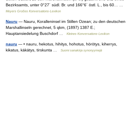
Bezirksamts, unter 0°27´ südl. Br. und 166°6´ östl. L., bis 60… …
Meyers Großes Konversations-Lexikon
Nauru
— Nauru, Koralleninsel im Stillen Ozean; zu den deutschen
Marshallinseln gerechnet, 5 qkm, (1897) 1387 E.;
Hauptansiedelung Buschdorf …
Kleines Konversations-Lexikon
nauru
— • nauru, hekotus, hihitys, hohotus, hörötys, kiherrys,
kikatus, käkätys, tirskunta …
Suomi sanakirja synonyymejä