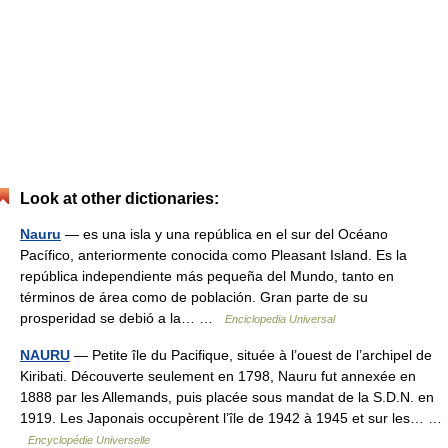
Look at other dictionaries:
Nauru
— es una isla y una república en el sur del Océano
Pacífico, anteriormente conocida como Pleasant Island. Es la
república independiente más pequeña del Mundo, tanto en
términos de área como de población. Gran parte de su
prosperidad se debió a la… …
Enciclopedia Universal
NAURU
— Petite île du Pacifique, située à l’ouest de l’archipel de
Kiribati. Découverte seulement en 1798, Nauru fut annexée en
1888 par les Allemands, puis placée sous mandat de la S.D.N. en
1919. Les Japonais occupèrent l’île de 1942 à 1945 et sur les… …
Encyclopédie Universelle