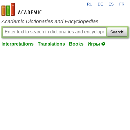
RU
DE
ES
FR
en-academic.com
Academic Dictionaries and Encyclopedias
Search!
Interpretations
Translations
Books
Игры ⚽