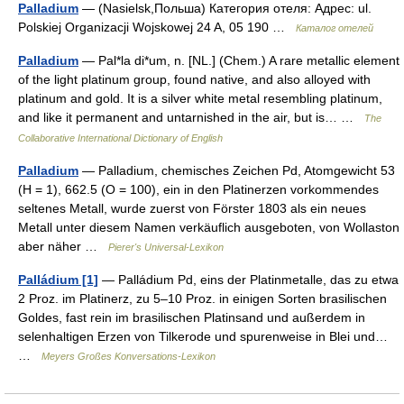
Palladium
— (Nasielsk,Польша) Категория отеля: Адрес: ul.
Polskiej Organizacji Wojskowej 24 A, 05 190 …
Каталог отелей
Palladium
— Pal*la di*um, n. [NL.] (Chem.) A rare metallic element
of the light platinum group, found native, and also alloyed with
platinum and gold. It is a silver white metal resembling platinum,
and like it permanent and untarnished in the air, but is… …
The
Collaborative International Dictionary of English
Palladium
— Palladium, chemisches Zeichen Pd, Atomgewicht 53
(H = 1), 662.5 (O = 100), ein in den Platinerzen vorkommendes
seltenes Metall, wurde zuerst von Förster 1803 als ein neues
Metall unter diesem Namen verkäuflich ausgeboten, von Wollaston
aber näher …
Pierer's Universal-Lexikon
Palládium [1]
— Palládium Pd, eins der Platinmetalle, das zu etwa
2 Proz. im Platinerz, zu 5–10 Proz. in einigen Sorten brasilischen
Goldes, fast rein im brasilischen Platinsand und außerdem in
selenhaltigen Erzen von Tilkerode und spurenweise in Blei und…
…
Meyers Großes Konversations-Lexikon