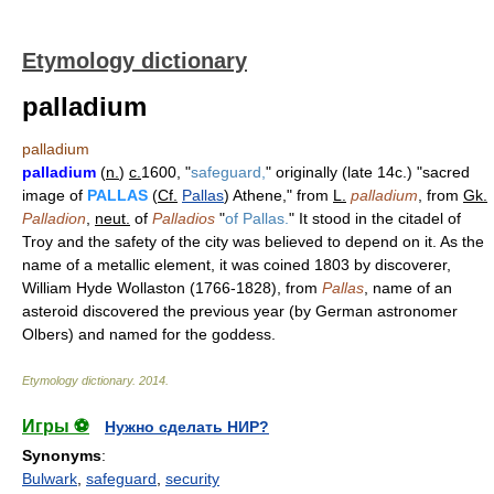
Etymology dictionary
palladium
palladium
palladium
(
n.
)
c.
1600, "
safeguard,
" originally (late 14c.) "sacred
image of
PALLAS
(
Cf.
Pallas
) Athene," from
L.
palladium
, from
Gk.
Palladion
,
neut.
of
Palladios
"
of Pallas.
" It stood in the citadel of
Troy and the safety of the city was believed to depend on it. As the
name of a metallic element, it was coined 1803 by discoverer,
William Hyde Wollaston (1766-1828), from
Pallas
, name of an
asteroid discovered the previous year (by German astronomer
Olbers) and named for the goddess.
Etymology dictionary
.
2014
.
Игры ⚽
Нужно сделать НИР?
Synonyms
:
Bulwark
,
safeguard
,
security