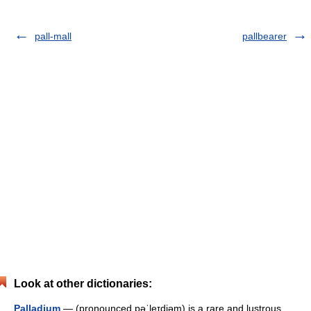
pall-mall
pallbearer
Look at other dictionaries:
Palladium
— (pronounced pəˈleɪdiəm) is a rare and lustrous