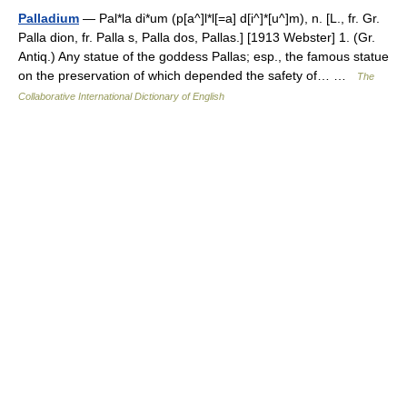
Palladium
— Pal*la di*um (p[a^]l*l[=a] d[i^]*[u^]m), n. [L., fr. Gr.
Palla dion, fr. Palla s, Palla dos, Pallas.] [1913 Webster] 1. (Gr.
Antiq.) Any statue of the goddess Pallas; esp., the famous statue
on the preservation of which depended the safety of… …
The
Collaborative International Dictionary of English