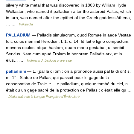
silvery white metal that was discovered in 1803 by William Hyde
Wollaston, who named it palladium after the asteroid Pallas, which
in turn, was named after the epithet of the Greek goddess Athena,
… …
Wikipedia
PALLADIUM
— Palladis simulacrum, quod Romae in aede Vestae
fuit, cuius meminit Herodian. l. 1. c. 14. Id fuit e ligno compactum,
movens oculos, atque hastam, quam manu gestabat, ut seribit
Servius. Nam cum apud Troiam in honorem Palladis arx, et in
eius… …
Hofmann J. Lexicon universale
palladium
— 1. (pal la di om ; on a prononcé aussi pal la di on) s.
m. 1° Statue de Pallas, qui passait pour le gage de la
conservation de Troie. • Le palladium, quoique tombé du ciel, n
était qu un gage sacré de la protection de Pallas ; c était elle qu …
Dictionnaire de la Langue Française d'Émile Littré