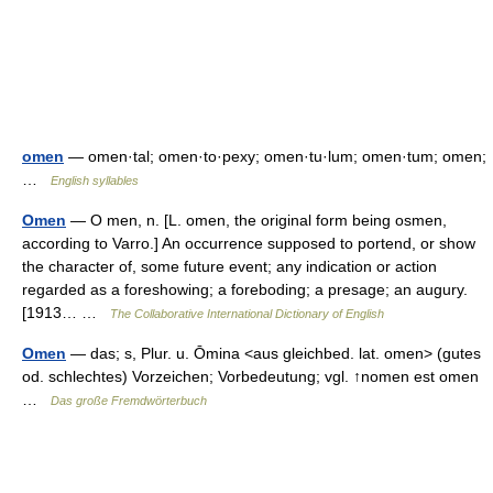
omen
— omen·tal; omen·to·pexy; omen·tu·lum; omen·tum; omen;
…
English syllables
Omen
— O men, n. [L. omen, the original form being osmen,
according to Varro.] An occurrence supposed to portend, or show
the character of, some future event; any indication or action
regarded as a foreshowing; a foreboding; a presage; an augury.
[1913… …
The Collaborative International Dictionary of English
Omen
— das; s, Plur. u. Ōmina <aus gleichbed. lat. omen> (gutes
od. schlechtes) Vorzeichen; Vorbedeutung; vgl. ↑nomen est omen
…
Das große Fremdwörterbuch