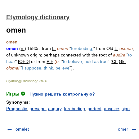
Etymology dictionary
omen
omen
omen
(
n.
) 1580s, from
L.
omen
"
foreboding,
" from Old
L.
osmen
,
of unknown origin; perhaps connected with the
root
of
audire
"
to
hear
" [
OED
] or from
PIE
*
o-
"
to believe, hold as true
" (
Cf.
Gk.
oiomai
"
I suppose, think, believe
").
Etymology dictionary
.
2014
.
Игры ⚽
Нужно решить контрольную?
Synonyms
:
Prognostic
,
presage
,
augury
,
foreboding
,
portent
,
auspice
,
sign
omelet
omer