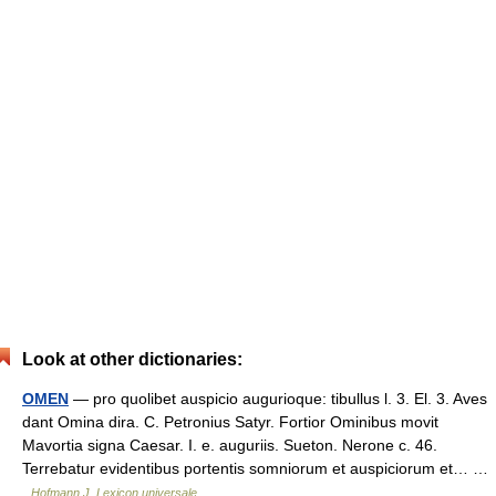
Look at other dictionaries:
OMEN
— pro quolibet auspicio augurioque: tibullus l. 3. El. 3. Aves
dant Omina dira. C. Petronius Satyr. Fortior Ominibus movit
Mavortia signa Caesar. I. e. auguriis. Sueton. Nerone c. 46.
Terrebatur evidentibus portentis somniorum et auspiciorum et… …
Hofmann J. Lexicon universale