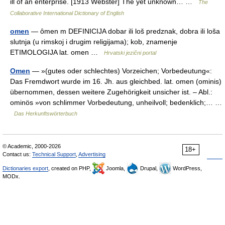
ill of an enterprise. [1913 Webster] The yet unknown… …
The
Collaborative International Dictionary of English
omen
— ȏmen m DEFINICIJA dobar ili loš predznak, dobra ili loša
slutnja (u rimskoj i drugim religijama); kob, znamenje
ETIMOLOGIJA lat. omen …
Hrvatski jezični portal
Omen
— »(gutes oder schlechtes) Vorzeichen; Vorbedeutung«:
Das Fremdwort wurde im 16. Jh. aus gleichbed. lat. omen (ominis)
übernommen, dessen weitere Zugehörigkeit unsicher ist. – Abl.:
ominös »von schlimmer Vorbedeutung, unheilvoll; bedenklich;… …
Das Herkunftswörterbuch
© Academic, 2000-2026
18+
Contact us:
Technical Support
,
Advertising
Dictionaries export
, created on PHP,
Joomla,
Drupal,
WordPress,
MODx.