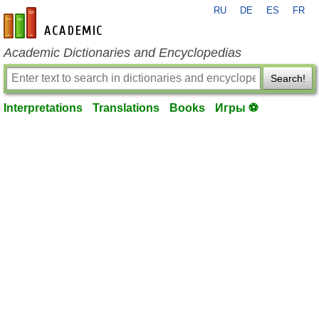
RU
DE
ES
FR
en-academic.com
Academic Dictionaries and Encyclopedias
Search!
Interpretations
Translations
Books
Игры ⚽