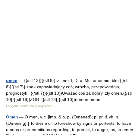
omen
— {{/stl 13}}{{stl 8}}rz. mnż I, D. u, Mc. omennie, blm {{/stl
8}}{{stl 7}} znak zapowiadający coś; wróżba, przepowiednia,
prognostyk : {{/stl 7}}{{stl 10}}Uważać coś za dobry, zły omen.{{/stl
10}}{{stl 18}}ZOB. {{/stl 18}}{{stl 10}}nomen omen… …
Langenscheidt Polski wyjaśnień
Omen
— O men, v. t. [imp. & p. p. {Omened}; p. pr. & vb. n.
{Omening}.] To divine or to foreshow by signs or portents; to have
omens or premonitions regarding; to predict; to augur; as, to omen