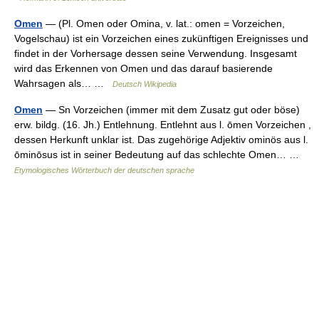
Omen
— (Pl. Omen oder Omina, v. lat.: omen = Vorzeichen,
Vogelschau) ist ein Vorzeichen eines zukünftigen Ereignisses und
findet in der Vorhersage dessen seine Verwendung. Insgesamt
wird das Erkennen von Omen und das darauf basierende
Wahrsagen als… …
Deutsch Wikipedia
Omen
— Sn Vorzeichen (immer mit dem Zusatz gut oder böse)
erw. bildg. (16. Jh.) Entlehnung. Entlehnt aus l. ōmen Vorzeichen ,
dessen Herkunft unklar ist. Das zugehörige Adjektiv ominös aus l.
ōminōsus ist in seiner Bedeutung auf das schlechte Omen… …
Etymologisches Wörterbuch der deutschen sprache