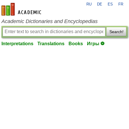
RU
DE
ES
FR
en-academic.com
Academic Dictionaries and Encyclopedias
Search!
Interpretations
Translations
Books
Игры ⚽