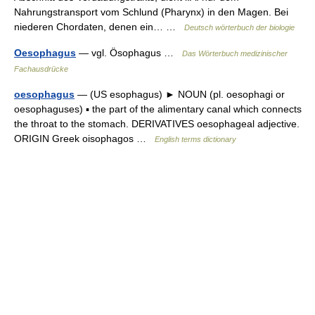
Nahrungstransport vom Schlund (Pharynx) in den Magen. Bei
niederen Chordaten, denen ein… …
Deutsch wörterbuch der biologie
Oesophagus
— vgl. Ösophagus …
Das Wörterbuch medizinischer
Fachausdrücke
oesophagus
— (US esophagus) ► NOUN (pl. oesophagi or
oesophaguses) ▪ the part of the alimentary canal which connects
the throat to the stomach. DERIVATIVES oesophageal adjective.
ORIGIN Greek oisophagos …
English terms dictionary