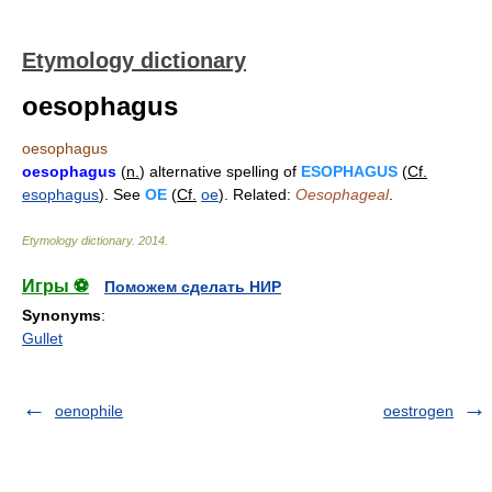
Etymology dictionary
oesophagus
oesophagus
oesophagus
(
n.
) alternative spelling of
ESOPHAGUS
(
Cf.
esophagus
). See
OE
(
Cf.
oe
). Related:
Oesophageal
.
Etymology dictionary
.
2014
.
Игры ⚽
Поможем сделать НИР
Synonyms
:
Gullet
oenophile
oestrogen