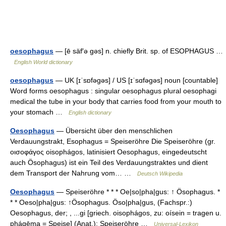
oesophagus
— [ē säf′ə gəs] n. chiefly Brit. sp. of ESOPHAGUS …
English World dictionary
oesophagus
— UK [ɪˈsɒfəɡəs] / US [ɪˈsɑfəɡəs] noun [countable]
Word forms oesophagus : singular oesophagus plural oesophagi
medical the tube in your body that carries food from your mouth to
your stomach …
English dictionary
Oesophagus
— Übersicht über den menschlichen
Verdauungstrakt, Esophagus = Speiseröhre Die Speiseröhre (gr.
οισοφάγος oisophágos, latinisiert Oesophagus, eingedeutscht
auch Ösophagus) ist ein Teil des Verdauungstraktes und dient
dem Transport der Nahrung vom… …
Deutsch Wikipedia
Oesophagus
— Speiseröhre * * * Oe|so|pha|gus: ↑ Ösophagus. *
* * Oeso|pha|gus: ↑Ösophagus. Öso|pha|gus, (Fachspr.:)
Oesophagus, der; , ...gi [griech. oisophágos, zu: oísein = tragen u.
phágēma = Speise] (Anat.): Speiseröhre …
Universal-Lexikon