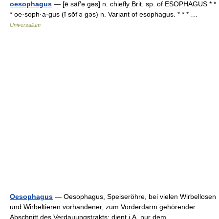
oesophagus
— [ē säf′ə gəs] n. chiefly Brit. sp. of ESOPHAGUS * *
* oe·soph·a·gus (ĭ sŏfʹə gəs) n. Variant of esophagus. * * * …
Universalium
Oesophagus
— Oesophagus, Speiseröhre, bei vielen Wirbellosen
und Wirbeltieren vorhandener, zum Vorderdarm gehörender
Abschnitt des Verdauungstrakts; dient i.A. nur dem