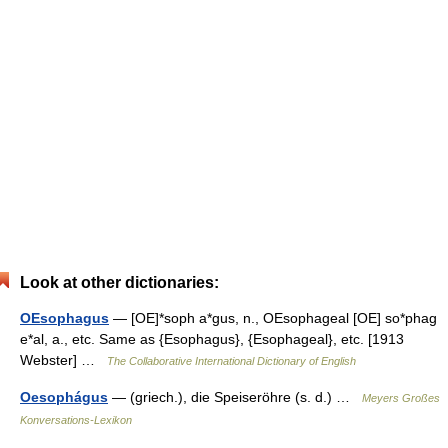
Look at other dictionaries:
OEsophagus
— [OE]*soph a*gus, n., OEsophageal [OE] so*phag
e*al, a., etc. Same as {Esophagus}, {Esophageal}, etc. [1913
Webster] …
The Collaborative International Dictionary of English
Oesophágus
— (griech.), die Speiseröhre (s. d.) …
Meyers Großes
Konversations-Lexikon