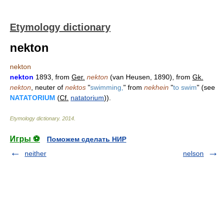
Etymology dictionary
nekton
nekton
nekton
1893, from
Ger.
nekton
(van Heusen, 1890), from
Gk.
nekton
, neuter of
nektos
"
swimming,
" from
nekhein
"
to swim
" (see
NATATORIUM
(
Cf.
natatorium
)).
Etymology dictionary
.
2014
.
Игры ⚽
Поможем сделать НИР
neither
nelson