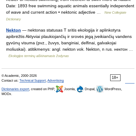
Date: 1893 free swimming aquatic animals essentially independent
of wave and current action • nektonic adjective …
New Collegiate
Dictionary
Nekton
— nektonas statusas T sritis ekologija ir aplinkotyra
apibrėžtis Aktyviai plaukiojančių ir srovės jėgą įveikiančių vandens
gyvūnų visuma (pvz., žuvys, banginiai, delfinai, galvakojai
moliuskai). atitikmenys: angl. nekton vok. Nekton, n rus. нектон …
Ekologijos terminų aiškinamasis žodynas
© Academic, 2000-2026
18+
Contact us:
Technical Support
,
Advertising
Dictionaries export
, created on PHP,
Joomla,
Drupal,
WordPress,
MODx.