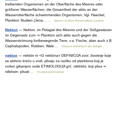
treibenden Organismen an der Oberfläche des Meeres oder
größerer Wasserflächen, die Gesamtheit der aktiv an der
Wasseroberfläche schwimmenden Organismen. Vgl. Haeckel,
Plankton Studien (Jena… …
Meyers Großes Konversations-Lexikon
Nekton
— Nekton, im Pelagial des Meeres und der Süßgewässer
im Gegensatz zum ⇒ Plankton sich aktiv auch gegen die
Wasserströmung fortbewegende Tiere, v.a. Fische, aber auch z.B.
Cephalopoden, Robben, Wale …
Deutsch wörterbuch der biologie
nekton
— nèktōn m <G nektóna> DEFINICIJA zool. životinje koje
se aktivno kreću u vodi, plivaju za razliku od planktona koji je
nošen gibanjem vode ETIMOLOGIJA grč. nēkhtós: koji pliva ≃
nḗkhein: plivati …
Hrvatski jezični portal