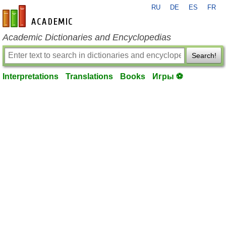
RU
DE
ES
FR
en-academic.com
Academic Dictionaries and Encyclopedias
Search!
Interpretations
Translations
Books
Игры ⚽