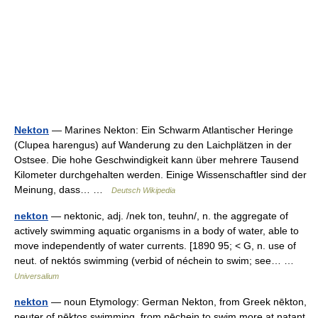
Nekton
— Marines Nekton: Ein Schwarm Atlantischer Heringe
(Clupea harengus) auf Wanderung zu den Laichplätzen in der
Ostsee. Die hohe Geschwindigkeit kann über mehrere Tausend
Kilometer durchgehalten werden. Einige Wissenschaftler sind der
Meinung, dass… …
Deutsch Wikipedia
nekton
— nektonic, adj. /nek ton, teuhn/, n. the aggregate of
actively swimming aquatic organisms in a body of water, able to
move independently of water currents. [1890 95; < G, n. use of
neut. of nektós swimming (verbid of néchein to swim; see… …
Universalium
nekton
— noun Etymology: German Nekton, from Greek nēkton,
neuter of nēktos swimming, from nēchein to swim more at natant