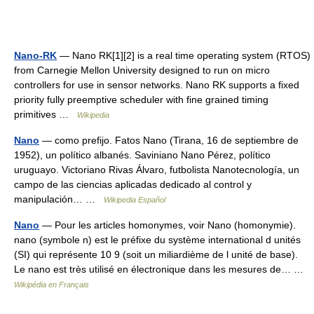
Nano-RK
— Nano RK[1][2] is a real time operating system (RTOS)
from Carnegie Mellon University designed to run on micro
controllers for use in sensor networks. Nano RK supports a fixed
priority fully preemptive scheduler with fine grained timing
primitives …
Wikipedia
Nano
— como prefijo. Fatos Nano (Tirana, 16 de septiembre de
1952), un político albanés. Saviniano Nano Pérez, político
uruguayo. Victoriano Rivas Álvaro, futbolista Nanotecnología, un
campo de las ciencias aplicadas dedicado al control y
manipulación… …
Wikipedia Español
Nano
— Pour les articles homonymes, voir Nano (homonymie).
nano (symbole n) est le préfixe du système international d unités
(SI) qui représente 10 9 (soit un miliardième de l unité de base).
Le nano est très utilisé en électronique dans les mesures de… …
Wikipédia en Français