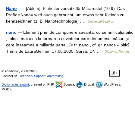
Nano
— [Abk. n], Einheitenvorsatz für Milliardstel (10 9). Das
Präfix »Nano« wird auch gebraucht, um etwas sehr Kleines zu
kennzeichnen (z. B. Nanotechnologie) …
Universal-Lexikon
nano
— Element prim de compunere savantă, cu semnificaţia pitic
, folosit mai ales la formarea cuvintelor care denumesc măsuri şi
care înseamnă a miliarda parte . [< fr. nano , cf. gr. nanos – pitic].
Trimis de LauraGellner, 17.06.2005. Sursa: DN …
Dicționar Român
© Academic, 2000-2026
18+
Contact us:
Technical Support
,
Advertising
Dictionaries export
, created on PHP,
Joomla,
Drupal,
WordPress,
MODx.