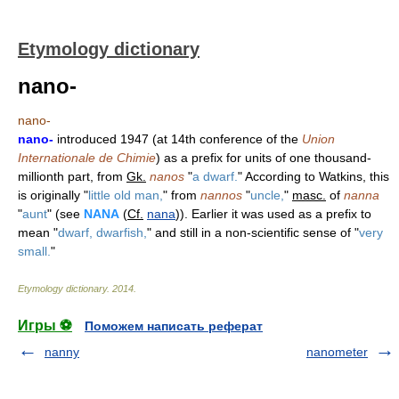
Etymology dictionary
nano-
nano-
nano-
introduced 1947 (at 14th conference of the
Union
Internationale de Chimie
) as a prefix for units of one thousand-
millionth part, from
Gk.
nanos
"
a dwarf.
" According to Watkins, this
is originally "
little old man,
" from
nannos
"
uncle,
"
masc.
of
nanna
"
aunt
" (see
NANA
(
Cf.
nana
)). Earlier it was used as a prefix to
mean "
dwarf, dwarfish,
" and still in a non-scientific sense of "
very
small.
"
Etymology dictionary
.
2014
.
Игры ⚽
Поможем написать реферат
nanny
nanometer