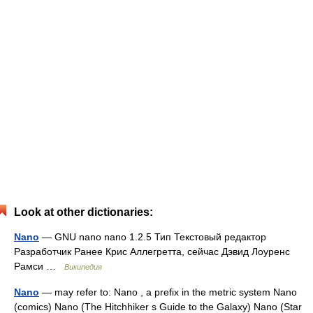
Look at other dictionaries:
Nano
— GNU nano nano 1.2.5 Тип Текстовый редактор
Разработчик Ранее Крис Аллегретта, сейчас Дэвид Лоуренс
Рамси …
Википедия
Nano
— may refer to: Nano , a prefix in the metric system Nano
(comics) Nano (The Hitchhiker s Guide to the Galaxy) Nano (Star