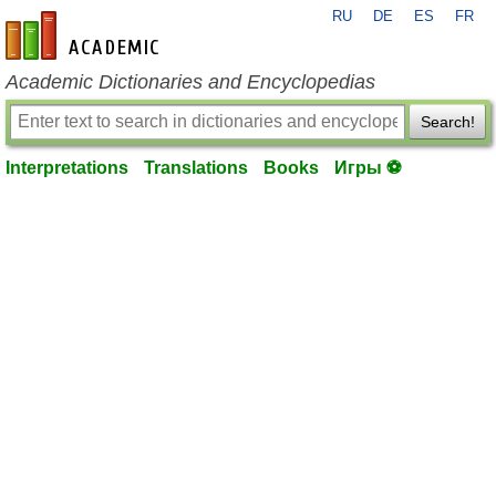
RU
DE
ES
FR
en-academic.com
Academic Dictionaries and Encyclopedias
Search!
Interpretations
Translations
Books
Игры ⚽