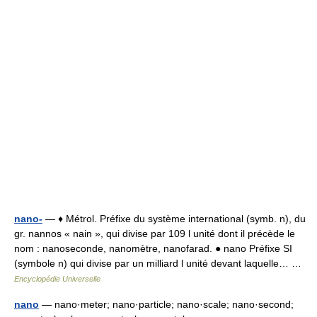
nano-
— ♦ Métrol. Préfixe du système international (symb. n), du
gr. nannos « nain », qui divise par 109 l unité dont il précède le
nom : nanoseconde, nanomètre, nanofarad. ● nano Préfixe SI
(symbole n) qui divise par un milliard l unité devant laquelle… …
Encyclopédie Universelle
nano
— nano·meter; nano·particle; nano·scale; nano·second;