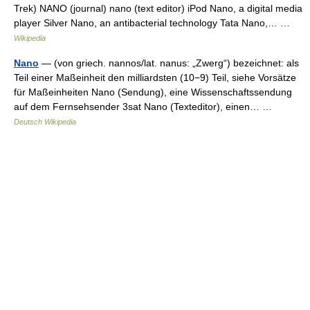
Trek) NANO (journal) nano (text editor) iPod Nano, a digital media
player Silver Nano, an antibacterial technology Tata Nano,… …
Wikipedia
Nano
— (von griech. nannos/lat. nanus: „Zwerg“) bezeichnet: als
Teil einer Maßeinheit den milliardsten (10−9) Teil, siehe Vorsätze
für Maßeinheiten Nano (Sendung), eine Wissenschaftssendung
auf dem Fernsehsender 3sat Nano (Texteditor), einen… …
Deutsch Wikipedia