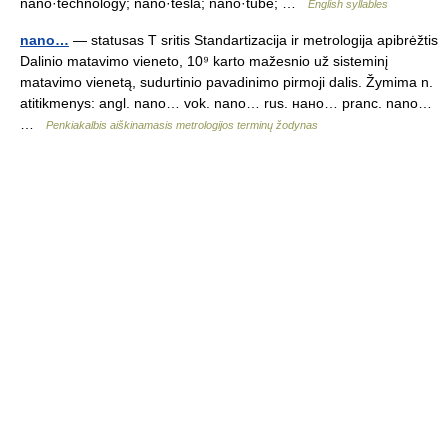
nano·technology; nano·tesla; nano·tube; …
English syllables
nano…
— statusas T sritis Standartizacija ir metrologija apibrėžtis
Dalinio matavimo vieneto, 10⁹ karto mažesnio už sisteminį
matavimo vienetą, sudurtinio pavadinimo pirmoji dalis. Žymima n.
atitikmenys: angl. nano… vok. nano… rus. нано… pranc. nano…
…
Penkiakalbis aiškinamasis metrologijos terminų žodynas