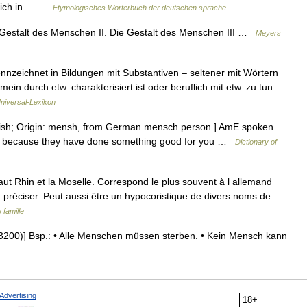
chlich in… …
Etymologisches Wörterbuch der deutschen sprache
Gestalt des Menschen II. Die Gestalt des Menschen III …
Meyers
nnzeichnet in Bildungen mit Substantiven – seltener mit Wörtern
ein durch etw. charakterisiert ist oder beruflich mit etw. zu tun
niversal-Lexikon
dish; Origin: mensh, from German mensch person ] AmE spoken
lly because they have done something good for you …
Dictionary of
 Rhin et la Moselle. Correspond le plus souvent à l allemand
préciser. Peut aussi être un hypocoristique de divers noms de
famille
200)] Bsp.: • Alle Menschen müssen sterben. • Kein Mensch kann
Advertising
18+