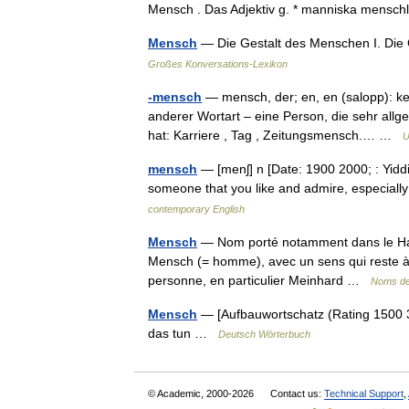
Mensch . Das Adjektiv g. * manniska mens
Mensch
— Die Gestalt des Menschen I. Die 
Großes Konversations-Lexikon
-mensch
— mensch, der; en, en (salopp): ke
anderer Wortart – eine Person, die sehr allgem
hat: Karriere , Tag , Zeitungsmensch.… …
U
mensch
— [menʃ] n [Date: 1900 2000; : Yid
someone that you like and admire, especia
contemporary English
Mensch
— Nom porté notamment dans le Haut
Mensch (= homme), avec un sens qui reste à 
personne, en particulier Meinhard …
Noms de 
Mensch
— [Aufbauwortschatz (Rating 1500 3
das tun …
Deutsch Wörterbuch
© Academic, 2000-2026
Contact us:
Technical Support
,