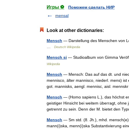
Игры ⚽
Поможем сделать НИР
mensal
Look at other dictionaries:
Mensch
— Darstellung des Menschen von Leon
…
Deutsch Wikipedia
Mensch si
— Studioalbum von Gimma Veröff
Wikipedia
Mensch
— Mensch: Das auf das dt. und nied
mennisco, älter mannisco, niederl. mens) ist
got. mannisks, aengl. mennisc, aisl. men
Mensch
— (Homo sapiens L.), das höchst en
geistiger Hinsicht bei weitem überragt, ohne
getrennt zu sein. Denn der M. bietet den
Mensch
— Sm std. (8. Jh.), mhd. mensch(e) 
mann(i)ska, menn(i)ska Substantivierung ein