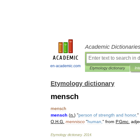
Academic Dictionarie
en-academic.com
Etymology dictionary
Int
Etymology dictionary
mensch
mensch
mensch
(
n
.
) "
person
of
strength
and
honor
,
"
O
.
H
.
G
.
mennisco
"
human
,
"
from
P
.
Gmc
.
adje
Etymology
dictionary
.
2014
.