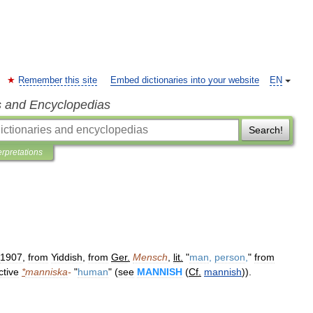
Remember this site
Embed dictionaries into your website
EN
s and Encyclopedias
Search!
erpretations
1907
,
from
Yiddish
,
from
Ger
.
Mensch
,
lit
.
"
man
,
person
,
"
from
ctive
*
manniska
-
"
human
" (
see
MANNISH
(
Cf
.
mannish
)).