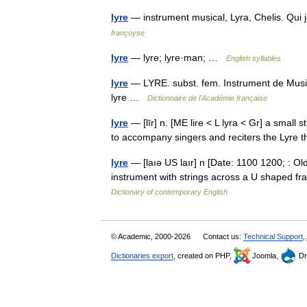
lyre
— instrument musical, Lyra, Chelis. Qui 
françoyse
lyre
— lyre; lyre·man; …
English syllables
lyre
— LYRE. subst. fem. Instrument de Musiq
lyre …
Dictionnaire de l'Académie française
lyre
— [līr] n. [ME lire < L lyra < Gr] a small
to accompany singers and reciters the Lyre 
lyre
— [laıə US laır] n [Date: 1100 1200; : Old
instrument with strings across a U shaped fr
Dictionary of contemporary English
© Academic, 2000-2026
Contact us:
Technical Support
,
Dictionaries export
, created on PHP,
Joomla,
Dr