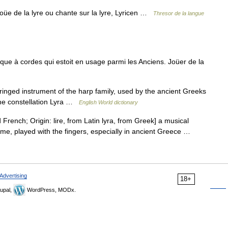
joüe de la lyre ou chante sur la lyre, Lyricen …
Thresor de la langue
ue à cordes qui estoit en usage parmi les Anciens. Joüer de la
 stringed instrument of the harp family, used by the ancient Greeks
the constellation Lyra …
English World dictionary
 French; Origin: lire, from Latin lyra, from Greek] a musical
ame, played with the fingers, especially in ancient Greece …
Advertising
18+
upal,
WordPress, MODx.