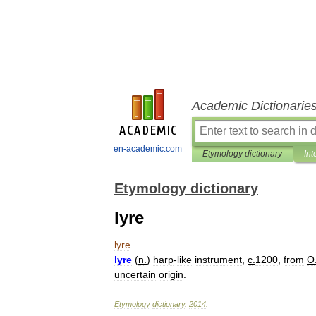
Academic Dictionarie
en-academic.com
Etymology dictionary
Int
Etymology dictionary
lyre
lyre
lyre
(
n
.
)
harp
-
like
instrument
,
c
.
1200
,
from
O
uncertain
origin
.
Etymology
dictionary
.
2014
.