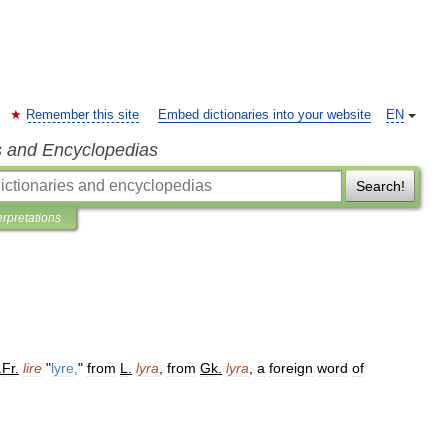
Remember this site
Embed dictionaries into your website
EN
s and Encyclopedias
Search!
erpretations
.
Fr
.
lire
"
lyre
,
"
from
L
.
lyra
,
from
Gk
.
lyra
,
a
foreign
word
of