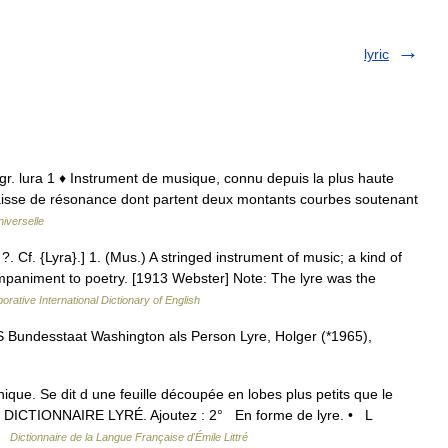
lyric
yra, gr. lura 1 ♦ Instrument de musique, connu depuis la plus haute
 caisse de résonance dont partent deux montants courbes soutenant
iverselle
. ?. Cf. {Lyra}.] 1. (Mus.) A stringed instrument of music; a kind of
paniment to poetry. [1913 Webster] Note: The lyre was the
orative International Dictionary of English
S Bundesstaat Washington als Person Lyre, Holger (*1965),
nique. Se dit d une feuille découpée en lobes plus petits que le
 DICTIONNAIRE LYRÉ. Ajoutez : 2° En forme de lyre. • L
 …
Dictionnaire de la Langue Française d'Émile Littré