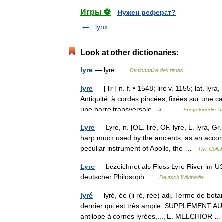
Игры ⚽
Нужен реферат?
lynx
Look at other dictionaries:
lyre
— lyre …
Dictionnaire des rimes
lyre
— [ lir ] n. f. • 1548; lire v. 1155; lat. l
Antiquité, à cordes pincées, fixées sur une
une barre transversale. ⇒… …
Encyclopédie Un
Lyre
— Lyre, n. [OE. lire, OF. lyre, L. lyra, Gr
harp much used by the ancients, as an accom
peculiar instrument of Apollo, the …
The Collab
Lyre
— bezeichnet als Fluss Lyre River im U
deutscher Philosoph …
Deutsch Wikipedia
lyré
— lyré, ée (li ré, rée) adj. Terme de bota
dernier qui est très ample. SUPPLÉMENT AU
antilope à cornes lyrées,..., E. MELCHIOR