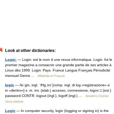
Look at other dictionaries:
Login:
— Login: est le nom d une revue informatique. Login: fut le
premier magazine a consacrer une grande partie de ses articles à
Linux dès 1999. Login: Pays France Langue Français Périodicité
mensuel Genre …
Wikipédia en Français
login
— /loˈɡin, ingl. ˈlHɡˌɪn/ [comp. ingl. di log «registrazione» e
in «dentro»] s. m. inv. (elab.) accesso, connessione, logon □ (est.)
password CONTR. logout (ingl.), logoff (ingl.) …
Sinonimi e Contrari.
Terza edizione
Login
— In computer security, login (logging or signing in) is the