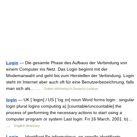
Login
— Die gesamte Phase des Aufbaus der Verbindung von
einem Computer ins Netz. Das Login beginnt mit der
Modemanwahl und geht bis zum Herstellen der Verbindung. Login
steht im Internet aber auch oft für eine Benutzerbezeichnung, falls
man sich als… …
Online-Wörterbuch Deutsch-Lexikon
login
— UK [ˈlɒɡɪn] / US [ˈlɔɡˌɪn] noun Word forms login : singular
login plural logins computing a) [countable/uncountable] the
process of performing the necessary actions to start using a
computer program or system Last login: Fri 16 March, 2001. b)…
…
English dictionary
Login
— Identifiant En informatique, on appelle identifiants