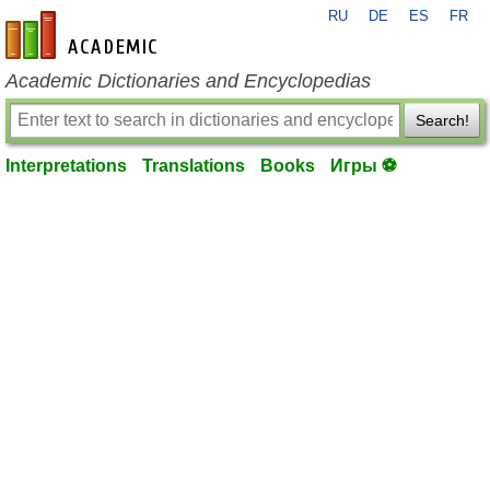
RU
DE
ES
FR
en-academic.com
Academic Dictionaries and Encyclopedias
Search!
Interpretations
Translations
Books
Игры ⚽