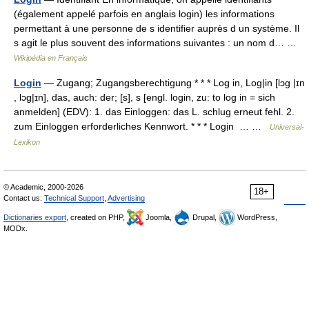
(également appelé parfois en anglais login) les informations
permettant à une personne de s identifier auprès d un système. Il
s agit le plus souvent des informations suivantes : un nom d… …
Wikipédia en Français
Login
— Zugang; Zugangsberechtigung * * * Log in, Log|in [lɔg |ɪn
, lɔg|ɪn], das, auch: der; [s], s [engl. login, zu: to log in = sich
anmelden] (EDV): 1. das Einloggen: das L. schlug erneut fehl. 2.
zum Einloggen erforderliches Kennwort. * * * Logịn … …
Universal-
Lexikon
© Academic, 2000-2026
18+
Contact us:
Technical Support
,
Advertising
Dictionaries export
, created on PHP,
Joomla,
Drupal,
WordPress,
MODx.