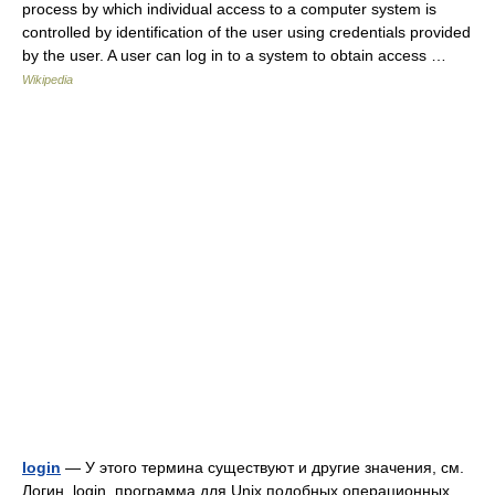
process by which individual access to a computer system is
controlled by identification of the user using credentials provided
by the user. A user can log in to a system to obtain access …
Wikipedia
login
— У этого термина существуют и другие значения, см.
Логин. login программа для Unix подобных операционных