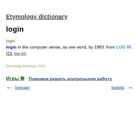
Etymology dictionary
login
login
login
in the computer sense, as one word, by 1983, from
LOG IN
(
Cf.
log in
).
Etymology dictionary
.
2014
.
Игры ⚽
Поможем решить контрольную работу
logician
logistic