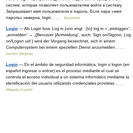
систем, которая позволяет пользователям войти в систему.
Запрашивает имя пользователя и пароль. Если пара «имя
пароль» неверна, login… …
Википедия
Login
— Als Login bzw. Log in (von engl.: (to) log in = „einloggen“,
„anmelden“ → „[Benutzer ]Anmeldung“, auch: Sign on/Signon, Log
on/Logon usf.) wird der Vorgang bezeichnet, sich in einem
Computersystem bei einem speziellen Dienst anzumelden… …
Deutsch Wikipedia
Login
— En el ámbito de seguridad informática, login o logon (en
español ingresar o entrar) es el proceso mediante el cual se
controla el acceso individual a un sistema informático mediante la
identificación del usuario utilizando credenciales provistas… …
Wikipedia Español