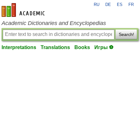
RU
DE
ES
FR
en-academic.com
Academic Dictionaries and Encyclopedias
Search!
Interpretations
Translations
Books
Игры ⚽