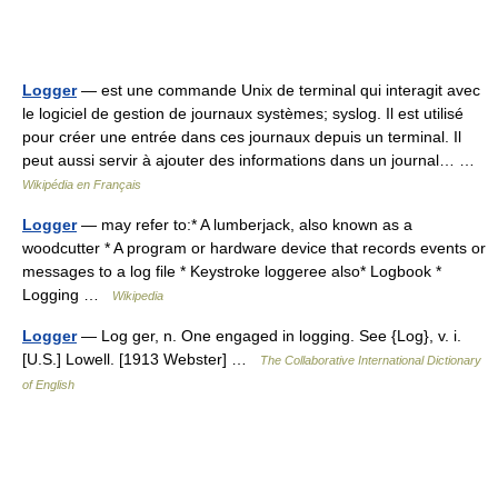
Logger
— est une commande Unix de terminal qui interagit avec
le logiciel de gestion de journaux systèmes; syslog. Il est utilisé
pour créer une entrée dans ces journaux depuis un terminal. Il
peut aussi servir à ajouter des informations dans un journal… …
Wikipédia en Français
Logger
— may refer to:* A lumberjack, also known as a
woodcutter * A program or hardware device that records events or
messages to a log file * Keystroke loggeree also* Logbook *
Logging …
Wikipedia
Logger
— Log ger, n. One engaged in logging. See {Log}, v. i.
[U.S.] Lowell. [1913 Webster] …
The Collaborative International Dictionary
of English