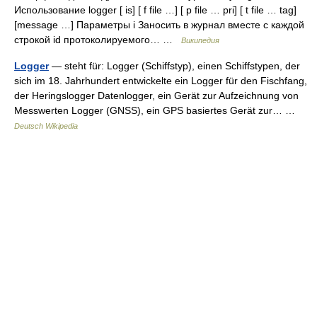
Использование logger [ is] [ f file …] [ p file … pri] [ t file … tag]
[message …] Параметры i Заносить в журнал вместе с каждой
строкой id протоколируемого… …
Википедия
Logger
— steht für: Logger (Schiffstyp), einen Schiffstypen, der
sich im 18. Jahrhundert entwickelte ein Logger für den Fischfang,
der Heringslogger Datenlogger, ein Gerät zur Aufzeichnung von
Messwerten Logger (GNSS), ein GPS basiertes Gerät zur… …
Deutsch Wikipedia