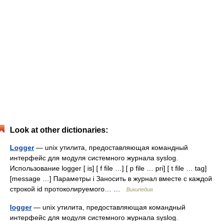
Look at other dictionaries:
Logger
— unix утилита, предоставляющая командный
интерфейс для модуля системного журнала syslog.
Использование logger [ is] [ f file …] [ p file … pri] [ t file … tag]
[message …] Параметры i Заносить в журнал вместе с каждой
строкой id протоколируемого… …
Википедия
logger
— unix утилита, предоставляющая командный
интерфейс для модуля системного журнала syslog.