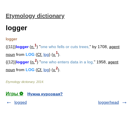
Etymology dictionary
logger
logger
1
{{11}}
logger
(
n.
) "
one who fells or cuts trees,
" by 1708,
agent
1
noun
from
LOG
(
Cf.
log
) (
v.
).
2
{{12}}
logger
(
n.
) "
one who enters data in a log,
" 1958,
agent
2
noun
from
LOG
(
Cf.
log
) (
v.
).
Etymology dictionary
.
2014
.
Игры ⚽
Нужна курсовая?
logged
loggerhead