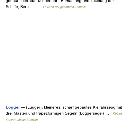
gebaut. Literatur: Middendorf, Bemastung und Takelung der
Schiffe, Berlin… …
Lexikon der gesamten Technik
Logger
— (Lugger), kleineres, scharf gebautes Kielfahrzeug mit
drei Masten und trapezförmigen Segeln (Loggersegel) …
Kleines
Konversations-Lexikon