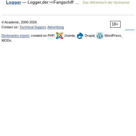
Logger
— Logger,der:⇨Fangschiff …
Das Wörterbuch der Synonyme
© Academic, 2000-2026
18+
Contact us:
Technical Support
,
Advertising
Dictionaries export
, created on PHP,
Joomla,
Drupal,
WordPress,
MODx.