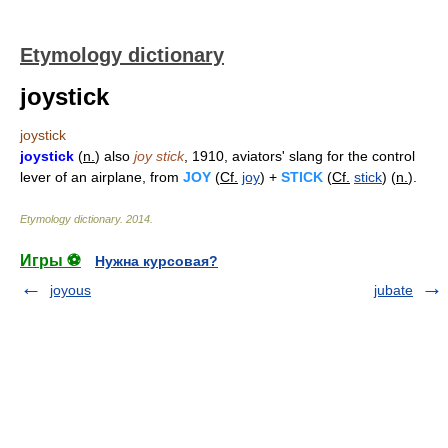
Etymology dictionary
joystick
joystick
joystick
(
n.
) also
joy stick
, 1910, aviators' slang for the control
lever of an airplane, from
JOY
(
Cf.
joy
) +
STICK
(
Cf.
stick
) (
n.
).
Etymology dictionary
.
2014
.
Игры ⚽
Нужна курсовая?
joyous
jubate