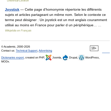
Universal-Lexikon
Joystick
— Cette page d’homonymie répertorie les différents
sujets et articles partageant un même nom. Selon le contexte ce
terme peut désigner : Un joystick est un mot anglais couramment
utilisé au moins en France pour parler d un périphérique… …
Wikipédia en Français
© Academic, 2000-2026
18+
Contact us:
Technical Support
,
Advertising
Dictionaries export
, created on PHP,
Joomla,
Drupal,
WordPress,
MODx.