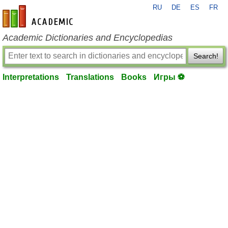
RU
DE
ES
FR
en-academic.com
Academic Dictionaries and Encyclopedias
Search!
Interpretations
Translations
Books
Игры ⚽