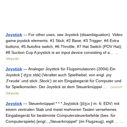
Joystick
— For other uses, see Joystick (disambiguation). Video
game joystick elements: #1 Stick; #2 Base; #3 Trigger; #4 Extra
buttons; #5 Autofire switch; #6 Throttle; #7 Hat Switch (POV Hat);
#8 Suction Cup A joystick is an input device consisting of a… …
Wikipedia
Joystick
— Analoger Joystick für Flugsimulatoren (2004) Ein
Joystick [ˈdʒɔɪˌstɪk] (Veraltet auch Spielhebel, von engl. joy
‚Freude‘ und stick ‚Stock‘) ist ein Eingabegerät für Computer und
für Spielkonsolen. Der Joystick ist dem Steuerknüppel …
Deutsch
Wikipedia
Joystick
— Steuerknüppel * * * Joy|stick 〈[dʒɔı ] m. 6; EDV〉 mit
einem zentralen Stab und meist mehreren Tasten versehenes
Eingabegerät für bestimmte Computersteuerbefehle (bes. für
Computerspiele) [engl., „Steuerknüppel“ (im Flugzeug), eigtl.… …