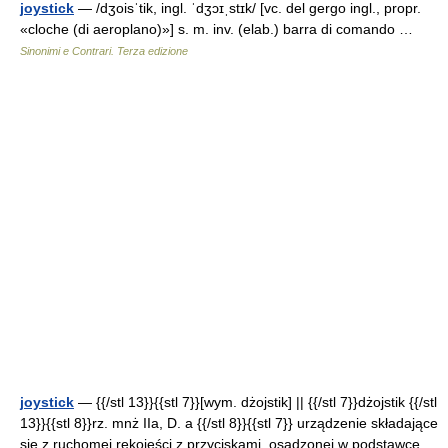
joystick
— /dʒoisˈtik, ingl. ˈdʒɔɪˌstɪk/ [vc. del gergo ingl., propr.
«cloche (di aeroplano)»] s. m. inv. (elab.) barra di comando …
Sinonimi e Contrari. Terza edizione
joystick
— {{/stl 13}}{{stl 7}}[wym. dżojstik] || {{/stl 7}}dżojstik {{/stl
13}}{{stl 8}}rz. mnż IIa, D. a {{/stl 8}}{{stl 7}} urządzenie składające
się z ruchomej rękojeści z przyciskami, osadzonej w podstawce,