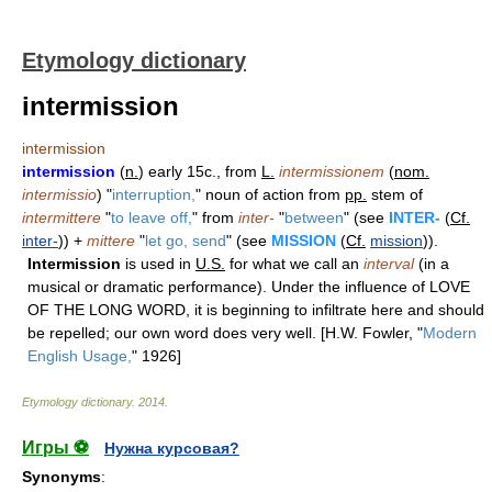
Etymology dictionary
intermission
intermission
intermission
(
n.
) early 15c., from
L.
intermissionem
(
nom.
intermissio
) "
interruption,
" noun of action from
pp.
stem of
intermittere
"
to leave off,
" from
inter-
"
between
" (see
INTER-
(
Cf.
inter-
)) +
mittere
"
let go, send
" (see
MISSION
(
Cf.
mission
)).
Intermission
is used in
U.S.
for what we call an
interval
(in a
musical or dramatic performance). Under the influence of LOVE
OF THE LONG WORD, it is beginning to infiltrate here and should
be repelled; our own word does very well. [H.W. Fowler, "
Modern
English Usage,
" 1926]
Etymology dictionary
.
2014
.
Игры ⚽
Нужна курсовая?
Synonyms
: