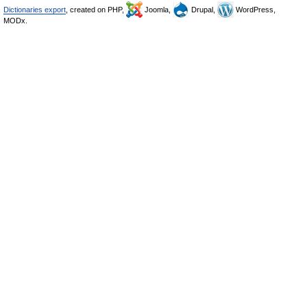
Dictionaries export
, created on PHP,
Joomla,
Drupal,
WordPress,
MODx.