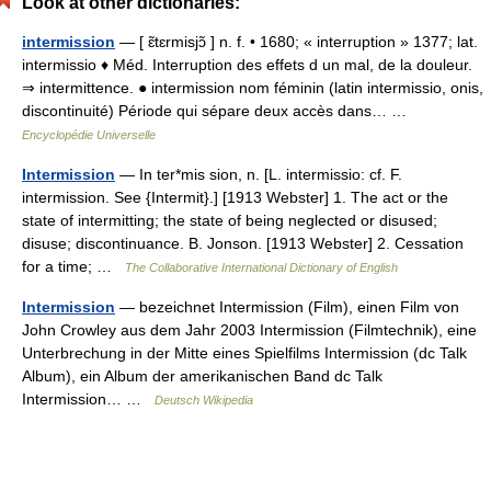
Look at other dictionaries:
intermission
— [ ɛ̃tɛrmisjɔ̃ ] n. f. • 1680; « interruption » 1377; lat.
intermissio ♦ Méd. Interruption des effets d un mal, de la douleur.
⇒ intermittence. ● intermission nom féminin (latin intermissio, onis,
discontinuité) Période qui sépare deux accès dans… …
Encyclopédie Universelle
Intermission
— In ter*mis sion, n. [L. intermissio: cf. F.
intermission. See {Intermit}.] [1913 Webster] 1. The act or the
state of intermitting; the state of being neglected or disused;
disuse; discontinuance. B. Jonson. [1913 Webster] 2. Cessation
for a time; …
The Collaborative International Dictionary of English
Intermission
— bezeichnet Intermission (Film), einen Film von
John Crowley aus dem Jahr 2003 Intermission (Filmtechnik), eine
Unterbrechung in der Mitte eines Spielfilms Intermission (dc Talk
Album), ein Album der amerikanischen Band dc Talk
Intermission… …
Deutsch Wikipedia