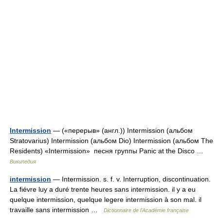
Intermission
— («перерыв» (англ.)) Intermission (альбом
Stratovarius) Intermission (альбом Dio) Intermission (альбом The
Residents) «Intermission» песня группы Panic at the Disco …
Википедия
intermission
— Intermission. s. f. v. Interruption, discontinuation.
La fiévre luy a duré trente heures sans intermission. il y a eu
quelque intermission, quelque legere intermission à son mal. il
travaille sans intermission …
Dictionnaire de l'Académie française