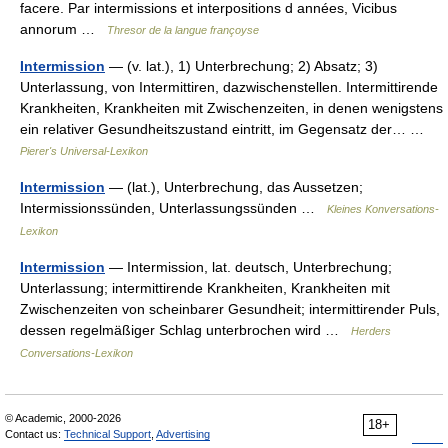
facere. Par intermissions et interpositions d années, Vicibus
annorum …
Thresor de la langue françoyse
Intermission
— (v. lat.), 1) Unterbrechung; 2) Absatz; 3)
Unterlassung, von Intermittiren, dazwischenstellen. Intermittirende
Krankheiten, Krankheiten mit Zwischenzeiten, in denen wenigstens
ein relativer Gesundheitszustand eintritt, im Gegensatz der… …
Pierer's Universal-Lexikon
Intermission
— (lat.), Unterbrechung, das Aussetzen;
Intermissionssünden, Unterlassungssünden …
Kleines Konversations-
Lexikon
Intermission
— Intermission, lat. deutsch, Unterbrechung;
Unterlassung; intermittirende Krankheiten, Krankheiten mit
Zwischenzeiten von scheinbarer Gesundheit; intermittirender Puls,
dessen regelmäßiger Schlag unterbrochen wird …
Herders
Conversations-Lexikon
© Academic, 2000-2026
18+
Contact us:
Technical Support
,
Advertising