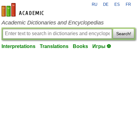
RU
DE
ES
FR
en-academic.com
Academic Dictionaries and Encyclopedias
Search!
Interpretations
Translations
Books
Игры ⚽