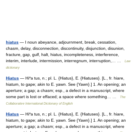
hiatus
— I noun abeyance, adjournment, break, cessation,
chasm, delay, disconnection, discontinuity, disjunction, disunion,
fracture, gap, gulf, halt, hiatus, incompleteness, interference,
interim, interlude, intermission, interregnum, interruption,… …
Law
dictionary
Hiatus
— Hi*a tus, n.; pl. L. {Hiatus}, E. {Hiatuses}. [L., fr. hiare,
hiatum, to gape; akin to E. yawn. See {Yawn}.] 1. An opening; an
aperture; a gap; a chasm; esp., a defect in a manuscript, where
some part is lost or effaced; a space where something… …
The
Collaborative International Dictionary of English
Hiatus
— Hi*a tus, n.; pl. L. {Hiatus}, E. {Hiatuses}. [L., fr. hiare,
hiatum, to gape; akin to E. yawn. See {Yawn}.] 1. An opening; an
aperture; a gap; a chasm; esp., a defect in a manuscript, where