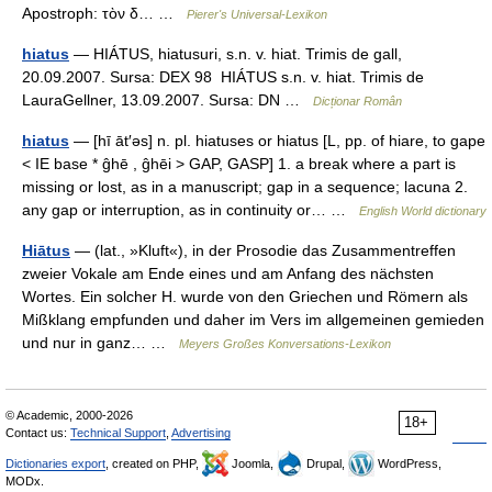
Apostroph: τὸν δ… …
Pierer's Universal-Lexikon
hiatus
— HIÁTUS, hiatusuri, s.n. v. hiat. Trimis de gall,
20.09.2007. Sursa: DEX 98 HIÁTUS s.n. v. hiat. Trimis de
LauraGellner, 13.09.2007. Sursa: DN …
Dicționar Român
hiatus
— [hī āt′əs] n. pl. hiatuses or hiatus [L, pp. of hiare, to gape
< IE base * ĝhē , ĝhēi > GAP, GASP] 1. a break where a part is
missing or lost, as in a manuscript; gap in a sequence; lacuna 2.
any gap or interruption, as in continuity or… …
English World dictionary
Hiātus
— (lat., »Kluft«), in der Prosodie das Zusammentreffen
zweier Vokale am Ende eines und am Anfang des nächsten
Wortes. Ein solcher H. wurde von den Griechen und Römern als
Mißklang empfunden und daher im Vers im allgemeinen gemieden
und nur in ganz… …
Meyers Großes Konversations-Lexikon
© Academic, 2000-2026
18+
Contact us:
Technical Support
,
Advertising
Dictionaries export
, created on PHP,
Joomla,
Drupal,
WordPress,
MODx.