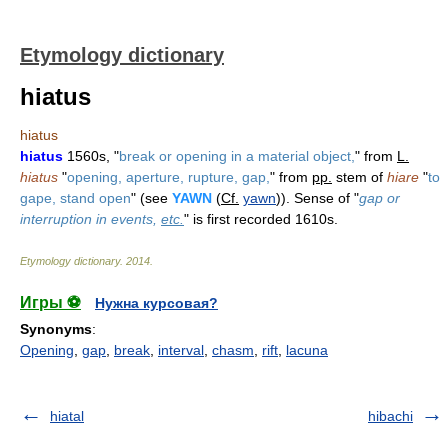
Etymology dictionary
hiatus
hiatus
hiatus
1560s, "
break or opening in a material object,
" from
L.
hiatus
"
opening, aperture, rupture, gap,
" from
pp.
stem of
hiare
"
to
gape, stand open
" (see
YAWN
(
Cf.
yawn
)). Sense of "
gap or
interruption in events,
etc.
" is first recorded 1610s.
Etymology dictionary
.
2014
.
Игры ⚽
Нужна курсовая?
Synonyms
:
Opening
,
gap
,
break
,
interval
,
chasm
,
rift
,
lacuna
hiatal
hibachi