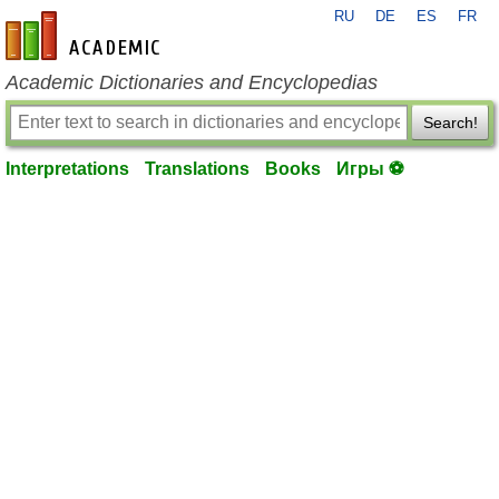
RU
DE
ES
FR
en-academic.com
Academic Dictionaries and Encyclopedias
Search!
Interpretations
Translations
Books
Игры ⚽