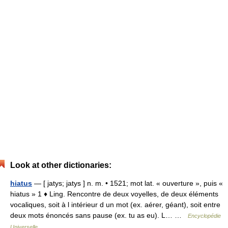
Look at other dictionaries:
hiatus
— [ jatys; jatys ] n. m. • 1521; mot lat. « ouverture », puis «
hiatus » 1 ♦ Ling. Rencontre de deux voyelles, de deux éléments
vocaliques, soit à l intérieur d un mot (ex. aérer, géant), soit entre
deux mots énoncés sans pause (ex. tu as eu). L… …
Encyclopédie
Universelle