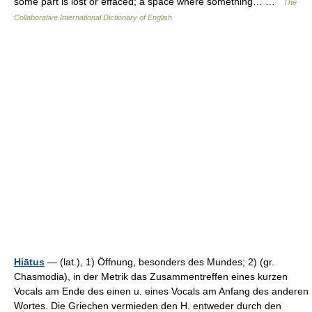
some part is lost or effaced; a space where something… …
The
Collaborative International Dictionary of English
Hiātus
— (lat.), 1) Öffnung, besonders des Mundes; 2) (gr.
Chasmodia), in der Metrik das Zusammentreffen eines kurzen
Vocals am Ende des einen u. eines Vocals am Anfang des anderen
Wortes. Die Griechen vermieden den H. entweder durch den