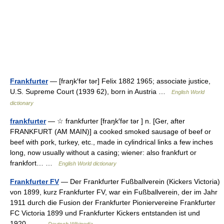
Frankfurter
— [fraŋk′fər tər] Felix 1882 1965; associate justice,
U.S. Supreme Court (1939 62), born in Austria …
English World
dictionary
frankfurter
— ☆ frankfurter [fraŋk′fər tər ] n. [Ger, after
FRANKFURT (AM MAIN)] a cooked smoked sausage of beef or
beef with pork, turkey, etc., made in cylindrical links a few inches
long, now usually without a casing; wiener: also frankfurt or
frankfort… …
English World dictionary
Frankfurter FV
— Der Frankfurter Fußballverein (Kickers Victoria)
von 1899, kurz Frankfurter FV, war ein Fußballverein, der im Jahr
1911 durch die Fusion der Frankfurter Pioniervereine Frankfurter
FC Victoria 1899 und Frankfurter Kickers entstanden ist und
1920… …