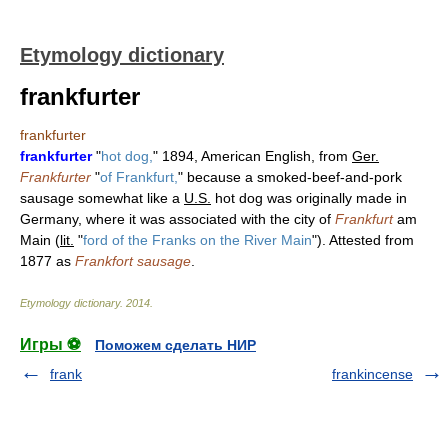
Etymology dictionary
frankfurter
frankfurter
frankfurter
"
hot dog,
" 1894, American English, from
Ger.
Frankfurter
"
of Frankfurt,
" because a smoked-beef-and-pork
sausage somewhat like a
U.S.
hot dog was originally made in
Germany, where it was associated with the city of
Frankfurt
am
Main (
lit.
"
ford of the Franks on the River Main
"). Attested from
1877 as
Frankfort sausage
.
Etymology dictionary
.
2014
.
Игры ⚽
Поможем сделать НИР
frank
frankincense