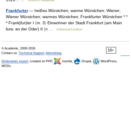
Deutsch Wikipedia
Frankfurter
— heißes Würstchen; warme Würstchen; Wiener;
Wiener Würstchen; warmes Würstchen; Frankfurter Würstchen * *
* Frạnk|fur|ter I 〈m. 3〉 Einwohner der Stadt Frankfurt (am Main
bzw. an der Oder) II 〈n …
Universal-Lexikon
© Academic, 2000-2026
18+
Contact us:
Technical Support
,
Advertising
Dictionaries export
, created on PHP,
Joomla,
Drupal,
WordPress,
MODx.