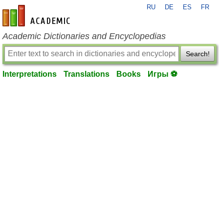
RU
DE
ES
FR
en-academic.com
Academic Dictionaries and Encyclopedias
Search!
Interpretations
Translations
Books
Игры ⚽