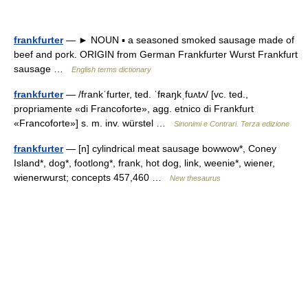
frankfurter
— ► NOUN ▪ a seasoned smoked sausage made of
beef and pork. ORIGIN from German Frankfurter Wurst Frankfurt
sausage …
English terms dictionary
frankfurter
— /frankˈfurter, ted. ˈfʀaŋkˌfuʌtʌ/ [vc. ted.,
propriamente «di Francoforte», agg. etnico di Frankfurt
«Francoforte»] s. m. inv. würstel …
Sinonimi e Contrari. Terza edizione
frankfurter
— [n] cylindrical meat sausage bowwow*, Coney
Island*, dog*, footlong*, frank, hot dog, link, weenie*, wiener,
wienerwurst; concepts 457,460 …
New thesaurus