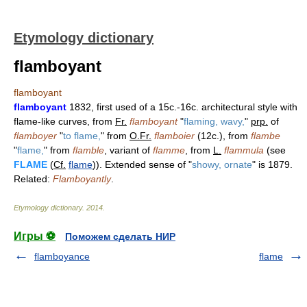
Etymology dictionary
flamboyant
flamboyant
flamboyant
1832, first used of a 15c.-16c. architectural style with
flame-like curves, from
Fr.
flamboyant
"
flaming, wavy,
"
prp.
of
flamboyer
"
to flame,
" from
O.Fr.
flamboier
(12c.), from
flambe
"
flame,
" from
flamble
, variant of
flamme
, from
L.
flammula
(see
FLAME
(
Cf.
flame
)). Extended sense of "
showy, ornate
" is 1879.
Related:
Flamboyantly
.
Etymology dictionary
.
2014
.
Игры ⚽
Поможем сделать НИР
flamboyance
flame