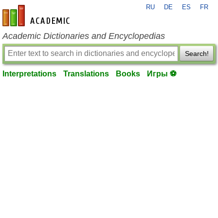
RU
DE
ES
FR
en-academic.com
Academic Dictionaries and Encyclopedias
Search!
Interpretations
Translations
Books
Игры ⚽