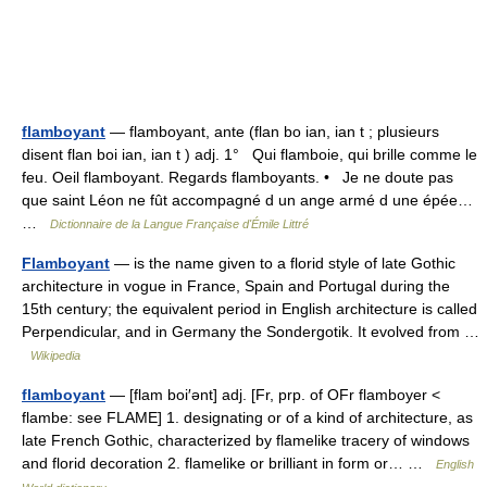
flamboyant
— flamboyant, ante (flan bo ian, ian t ; plusieurs
disent flan boi ian, ian t ) adj. 1° Qui flamboie, qui brille comme le
feu. Oeil flamboyant. Regards flamboyants. • Je ne doute pas
que saint Léon ne fût accompagné d un ange armé d une épée…
…
Dictionnaire de la Langue Française d'Émile Littré
Flamboyant
— is the name given to a florid style of late Gothic
architecture in vogue in France, Spain and Portugal during the
15th century; the equivalent period in English architecture is called
Perpendicular, and in Germany the Sondergotik. It evolved from …
Wikipedia
flamboyant
— [flam boi′ənt] adj. [Fr, prp. of OFr flamboyer <
flambe: see FLAME] 1. designating or of a kind of architecture, as
late French Gothic, characterized by flamelike tracery of windows
and florid decoration 2. flamelike or brilliant in form or… …
English