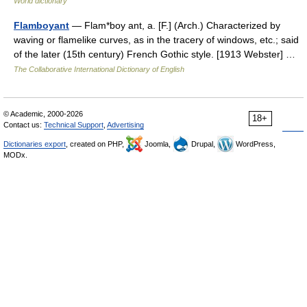
World dictionary
Flamboyant
— Flam*boy ant, a. [F.] (Arch.) Characterized by
waving or flamelike curves, as in the tracery of windows, etc.; said
of the later (15th century) French Gothic style. [1913 Webster] …
The Collaborative International Dictionary of English
© Academic, 2000-2026
18+
Contact us:
Technical Support
,
Advertising
Dictionaries export
, created on PHP,
Joomla,
Drupal,
WordPress,
MODx.