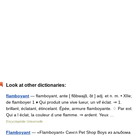
Look at other dictionaries:
flamboyant
— flamboyant, ante [ flɑ̃bwajɑ̃, ɑ̃t ] adj. et n. m. • XIIe;
de flamboyer 1 ♦ Qui produit une vive lueur, un vif éclat. ⇒ 1.
brillant, éclatant, étincelant. Épée, armure flamboyante. ♢ Par ext.
Qui a l éclat, la couleur d une flamme. ⇒ ardent. Yeux …
Encyclopédie Universelle
Flamboyant
— «Flamboyant» Сингл Pet Shop Boys из альбома