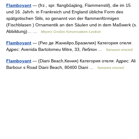
Flamboyant
— (frz., spr. flangbŭajāng, Flammenstil), die im 15.
und 16. Jahrh. in Frankreich und England übliche Form des
spätgotischen Stils, so genannt von der flammenförmigen
(Fischblasen ) Ornamentik an den Säulen und in dem Maßwerk (s.
Abbildung)… …
Meyers Großes Konversations-Lexikon
Flamboyant
— (Рио де Жанейро,Бразилия) Категория отеля:
Адрес: Avenida Bartolomeu Mitre, 33, Леблон …
Каталог отелей
Flamboyant
— (Diani Beach,Кения) Категория отеля: Адрес: Ali
Barbour s Road Diani Beach, 80400 Diani …
Каталог отелей