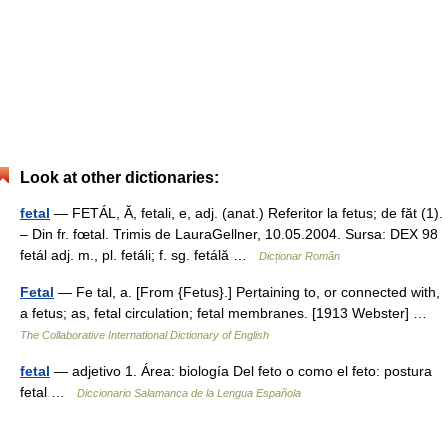
Look at other dictionaries:
fetal
— FETÁL, Ă, fetali, e, adj. (anat.) Referitor la fetus; de făt (1).
– Din fr. fœtal. Trimis de LauraGellner, 10.05.2004. Sursa: DEX 98
fetál adj. m., pl. fetáli; f. sg. fetálă …
Dicționar Român
Fetal
— Fe tal, a. [From {Fetus}.] Pertaining to, or connected with,
a fetus; as, fetal circulation; fetal membranes. [1913 Webster] …
The Collaborative International Dictionary of English
fetal
— adjetivo 1. Área: biología Del feto o como el feto: postura
fetal …
Diccionario Salamanca de la Lengua Española