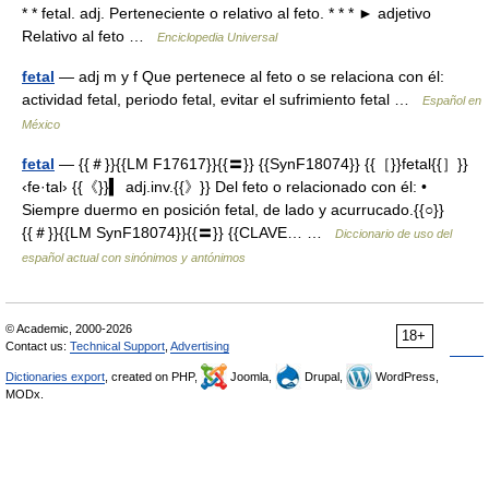
* * fetal. adj. Perteneciente o relativo al feto. * * * ► adjetivo
Relativo al feto …
Enciclopedia Universal
fetal
— adj m y f Que pertenece al feto o se relaciona con él:
actividad fetal, periodo fetal, evitar el sufrimiento fetal …
Español en
México
fetal
— {{＃}}{{LM F17617}}{{〓}} {{SynF18074}} {{［}}fetal{{］}}
‹fe·tal› {{《}}▍ adj.inv.{{》}} Del feto o relacionado con él: •
Siempre duermo en posición fetal, de lado y acurrucado.{{○}}
{{＃}}{{LM SynF18074}}{{〓}} {{CLAVE… …
Diccionario de uso del
español actual con sinónimos y antónimos
© Academic, 2000-2026
18+
Contact us:
Technical Support
,
Advertising
Dictionaries export
, created on PHP,
Joomla,
Drupal,
WordPress,
MODx.