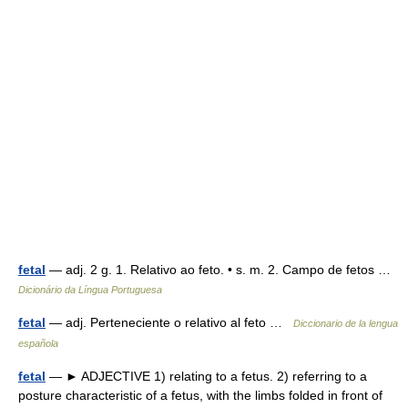
fetal
— adj. 2 g. 1. Relativo ao feto. • s. m. 2. Campo de fetos …
Dicionário da Língua Portuguesa
fetal
— adj. Perteneciente o relativo al feto …
Diccionario de la lengua
española
fetal
— ► ADJECTIVE 1) relating to a fetus. 2) referring to a
posture characteristic of a fetus, with the limbs folded in front of