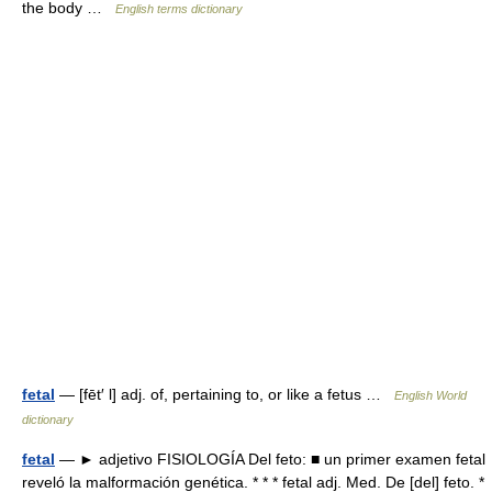
the body …
English terms dictionary
fetal
— [fēt′ l] adj. of, pertaining to, or like a fetus …
English World
dictionary
fetal
— ► adjetivo FISIOLOGÍA Del feto: ■ un primer examen fetal
reveló la malformación genética. * * * fetal adj. Med. De [del] feto. *