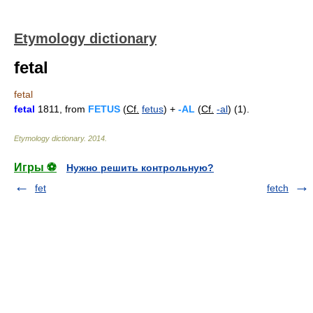
Etymology dictionary
fetal
fetal
fetal
1811, from
FETUS
(
Cf.
fetus
) +
-AL
(
Cf.
-al
) (1).
Etymology dictionary
.
2014
.
Игры ⚽
Нужно решить контрольную?
fet
fetch