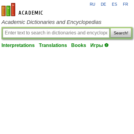
RU
DE
ES
FR
en-academic.com
Academic Dictionaries and Encyclopedias
Search!
Interpretations
Translations
Books
Игры ⚽