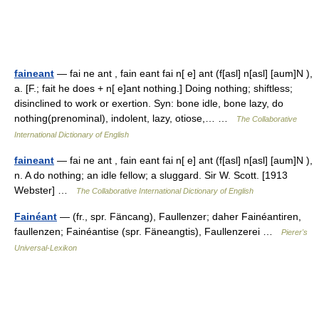
faineant
— fai ne ant , fain eant fai n[ e] ant (f[asl] n[asl] [aum]N ),
a. [F.; fait he does + n[ e]ant nothing.] Doing nothing; shiftless;
disinclined to work or exertion. Syn: bone idle, bone lazy, do
nothing(prenominal), indolent, lazy, otiose,… …
The Collaborative
International Dictionary of English
faineant
— fai ne ant , fain eant fai n[ e] ant (f[asl] n[asl] [aum]N ),
n. A do nothing; an idle fellow; a sluggard. Sir W. Scott. [1913
Webster] …
The Collaborative International Dictionary of English
Fainéant
— (fr., spr. Fäncang), Faullenzer; daher Fainéantiren,
faullenzen; Fainéantise (spr. Fäneangtis), Faullenzerei …
Pierer's
Universal-Lexikon