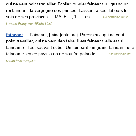
qui ne veut point travailler. Écolier, ouvrier fainéant. • quand un
roi fainéant, la vergogne des princes, Laissant à ses flatteurs le
soin de ses provinces...., MALH. II, 1. Les… …
Dictionnaire de la
Langue Française d'Émile Littré
faineant
— Faineant, [faine]ante. adj. Paresseux, qui ne veut
point travailler, qui ne veut rien faire. Il est faineant. elle est si
faineante. Il est souvent subst. Un faineant. un grand faineant. une
faineante. en ce pays la on ne souffre point de… …
Dictionnaire de
l'Académie française