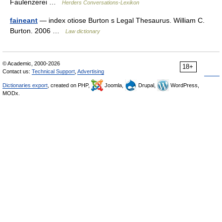
Faulenzerei …
Herders Conversations-Lexikon
faineant
— index otiose Burton s Legal Thesaurus. William C.
Burton. 2006 …
Law dictionary
© Academic, 2000-2026
18+
Contact us:
Technical Support
,
Advertising
Dictionaries export
, created on PHP,
Joomla,
Drupal,
WordPress,
MODx.