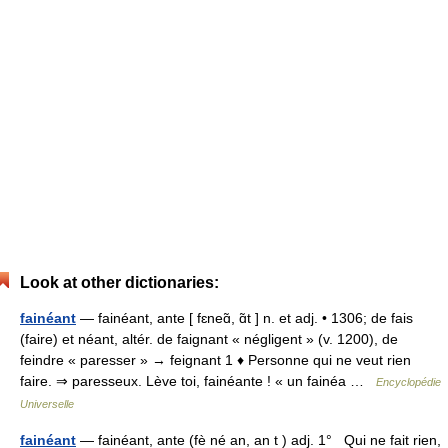
Look at other dictionaries:
fainéant
— fainéant, ante [ fɛneɑ̃, ɑ̃t ] n. et adj. • 1306; de fais
(faire) et néant, altér. de faignant « négligent » (v. 1200), de
feindre « paresser » → feignant 1 ♦ Personne qui ne veut rien
faire. ⇒ paresseux. Lève toi, fainéante ! « un fainéa …
Encyclopédie
Universelle
fainéant
— fainéant, ante (fè né an, an t ) adj. 1° Qui ne fait rien,