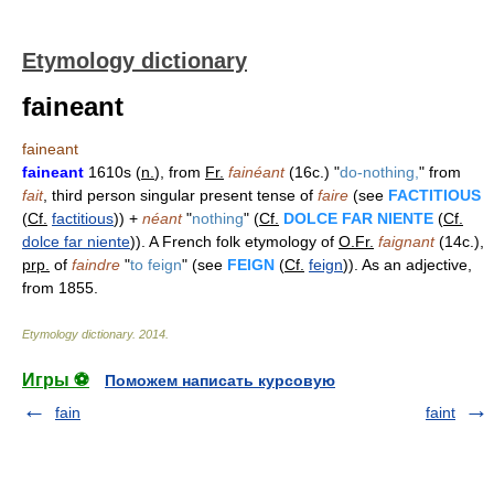
Etymology dictionary
faineant
faineant
faineant
1610s (
n.
), from
Fr.
fainéant
(16c.) "
do-nothing,
" from
fait
, third person singular present tense of
faire
(see
FACTITIOUS
(
Cf.
factitious
)) +
néant
"
nothing
" (
Cf.
DOLCE FAR NIENTE
(
Cf.
dolce far niente
)). A French folk etymology of
O.Fr.
faignant
(14c.),
prp.
of
faindre
"
to feign
" (see
FEIGN
(
Cf.
feign
)). As an adjective,
from 1855.
Etymology dictionary
.
2014
.
Игры ⚽
Поможем написать курсовую
fain
faint