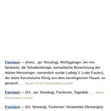
Fainéant
— (franz., spr. fäneāng), Müßiggänger; les rois
fainéants, die Schattenkönige, sarkastische Bezeichnung der
letzten Merowinger; namentlich wurde Ludwig V. (»der Faule«),
der letzte französische König aus dem karolingischen Hause, so
genannt …
Meyers Großes Konversations-Lexikon
Fainéant
— (frz., spr. fäneáng), Faulenzer, Tagedieb …
Kleines
Konversations-Lexikon
Fainéant
— (frz. fäneang), Faulenzer; fainéantise (fäneangtis)