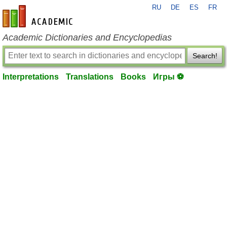
RU
DE
ES
FR
en-academic.com
Academic Dictionaries and Encyclopedias
Search!
Interpretations
Translations
Books
Игры ⚽