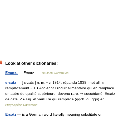
Look at other dictionaries:
Ersatz-
— Ersatz …
Deutsch Wörterbuch
ersatz
— [ ɛrzats ] n. m. • v. 1914, répandu 1939; mot all. «
remplacement » 1 ♦ Anciennt Produit alimentaire qui en remplace
un autre de qualité supérieure, devenu rare. ⇒ succédané. Ersatz
de café. 2 ♦ Fig. et vieilli Ce qui remplace (qqch. ou qqn) en… …
Encyclopédie Universelle
Ersatz
— is a German word literally meaning substitute or