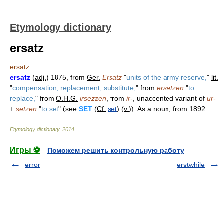
Etymology dictionary
ersatz
ersatz
ersatz
(
adj.
) 1875, from
Ger.
Ersatz
"
units of the army reserve,
"
lit.
"
compensation, replacement, substitute,
" from
ersetzen
"
to
replace,
" from
O.H.G.
irsezzen
, from
ir-
, unaccented variant of
ur-
+
setzen
"
to set
" (see
SET
(
Cf.
set
) (
v.
)). As a noun, from 1892.
Etymology dictionary
.
2014
.
Игры ⚽
Поможем решить контрольную работу
error
erstwhile