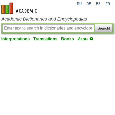
RU
DE
ES
FR
en-academic.com
Academic Dictionaries and Encyclopedias
Search!
Interpretations
Translations
Books
Игры ⚽