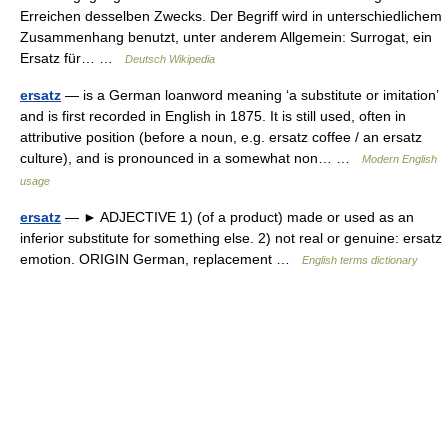
Erreichen desselben Zwecks. Der Begriff wird in unterschiedlichem
Zusammenhang benutzt, unter anderem Allgemein: Surrogat, ein
Ersatz für… …
Deutsch Wikipedia
ersatz
— is a German loanword meaning ‘a substitute or imitation’
and is first recorded in English in 1875. It is still used, often in
attributive position (before a noun, e.g. ersatz coffee / an ersatz
culture), and is pronounced in a somewhat non… …
Modern English
usage
ersatz
— ► ADJECTIVE 1) (of a product) made or used as an
inferior substitute for something else. 2) not real or genuine: ersatz
emotion. ORIGIN German, replacement …
English terms dictionary