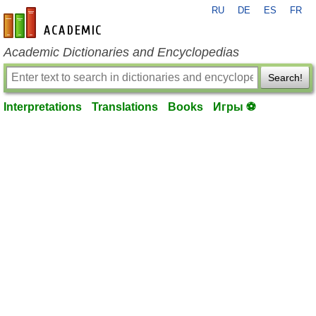
RU
DE
ES
FR
en-academic.com
Academic Dictionaries and Encyclopedias
Search!
Interpretations
Translations
Books
Игры ⚽