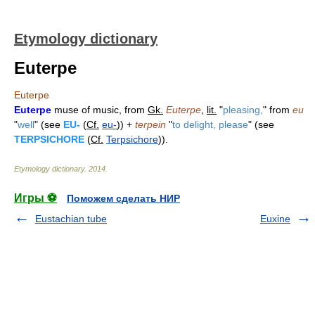
Etymology dictionary
Euterpe
Euterpe
Euterpe
muse of music, from
Gk.
Euterpe
,
lit.
"
pleasing,
" from
eu
"
well
" (see
EU-
(
Cf.
eu-
)) +
terpein
"
to delight, please
" (see
TERPSICHORE
(
Cf.
Terpsichore
)).
Etymology dictionary
.
2014
.
Игры ⚽
Поможем сделать НИР
Eustachian tube
Euxine