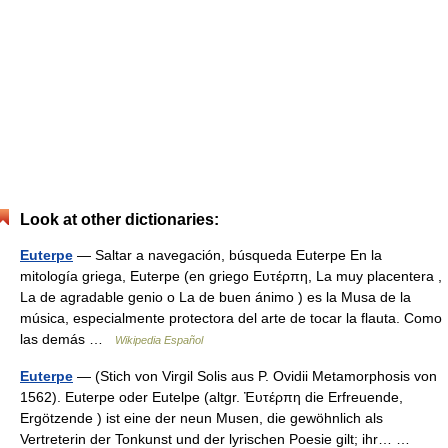
Look at other dictionaries:
Euterpe
— Saltar a navegación, búsqueda Euterpe En la
mitología griega, Euterpe (en griego Ευτέρπη, La muy placentera ,
La de agradable genio o La de buen ánimo ) es la Musa de la
música, especialmente protectora del arte de tocar la flauta. Como
las demás …
Wikipedia Español
Euterpe
— (Stich von Virgil Solis aus P. Ovidii Metamorphosis von
1562). Euterpe oder Eutelpe (altgr. Ἐυτέρπη die Erfreuende,
Ergötzende ) ist eine der neun Musen, die gewöhnlich als
Vertreterin der Tonkunst und der lyrischen Poesie gilt; ihr… …