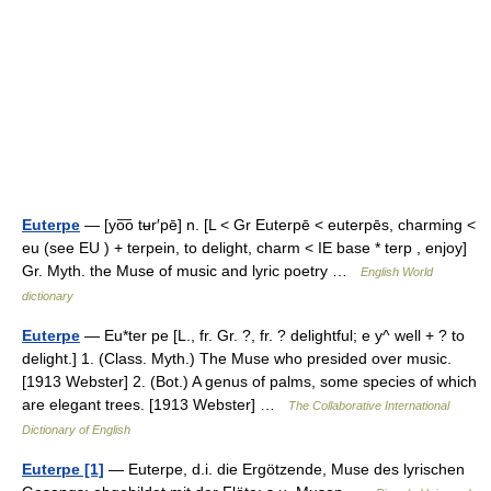
Euterpe
— [yo͞o tʉr′pē] n. [L < Gr Euterpē < euterpēs, charming <
eu (see EU ) + terpein, to delight, charm < IE base * terp , enjoy]
Gr. Myth. the Muse of music and lyric poetry …
English World
dictionary
Euterpe
— Eu*ter pe [L., fr. Gr. ?, fr. ? delightful; e y^ well + ? to
delight.] 1. (Class. Myth.) The Muse who presided over music.
[1913 Webster] 2. (Bot.) A genus of palms, some species of which
are elegant trees. [1913 Webster] …
The Collaborative International
Dictionary of English
Euterpe [1]
— Euterpe, d.i. die Ergötzende, Muse des lyrischen