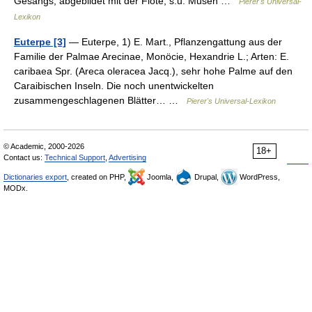
Gesangs; abgebildet mit der Flöte; s.u. Musen …
Pierer's Universal-
Lexikon
Euterpe [3]
— Euterpe, 1) E. Mart., Pflanzengattung aus der
Familie der Palmae Arecinae, Monöcie, Hexandrie L.; Arten: E.
caribaea Spr. (Areca oleracea Jacq.), sehr hohe Palme auf den
Caraibischen Inseln. Die noch unentwickelten
zusammengeschlagenen Blätter… …
Pierer's Universal-Lexikon
© Academic, 2000-2026
18+
Contact us:
Technical Support
,
Advertising
Dictionaries export
, created on PHP,
Joomla,
Drupal,
WordPress,
MODx.