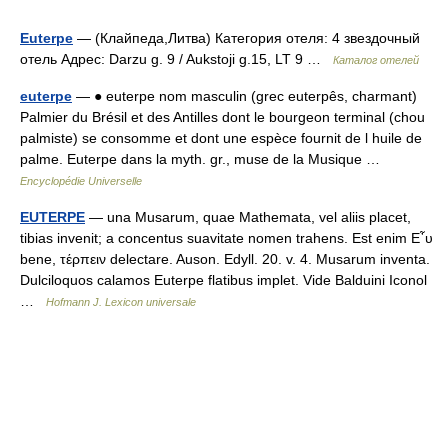
Euterpe
— (Клайпеда,Литва) Категория отеля: 4 звездочный
отель Адрес: Darzu g. 9 / Aukstoji g.15, LT 9 …
Каталог отелей
euterpe
— ● euterpe nom masculin (grec euterpês, charmant)
Palmier du Brésil et des Antilles dont le bourgeon terminal (chou
palmiste) se consomme et dont une espèce fournit de l huile de
palme. Euterpe dans la myth. gr., muse de la Musique …
Encyclopédie Universelle
EUTERPE
— una Musarum, quae Mathemata, vel aliis placet,
tibias invenit; a concentus suavitate nomen trahens. Est enim Ε῏υ
bene, τέρπειν delectare. Auson. Edyll. 20. v. 4. Musarum inventa.
Dulciloquos calamos Euterpe flatibus implet. Vide Balduini Iconol
…
Hofmann J. Lexicon universale