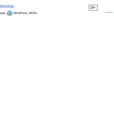
Advertising
18+
upal,
WordPress, MODx.