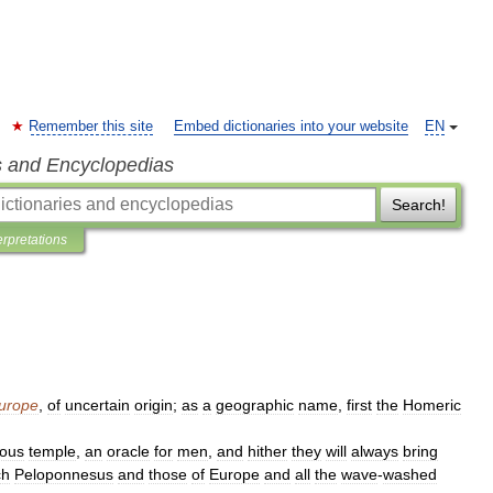
Remember this site
Embed dictionaries into your website
EN
s and Encyclopedias
Search!
erpretations
urope
,
of
uncertain
origin
;
as
a
geographic
name
,
first
the
Homeric
ious
temple
,
an
oracle
for
men
,
and
hither
they
will
always
bring
ch
Peloponnesus
and
those
of
Europe
and
all
the
wave
-
washed