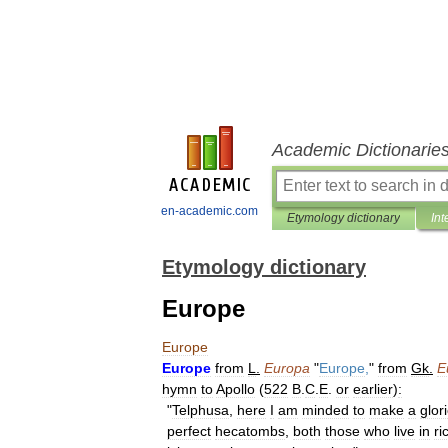
Academic Dictionarie
en-academic.com
Etymology dictionary
Int
Etymology dictionary
Europe
Europe
Europe
from
L
.
Europa
"
Europe
,
"
from
Gk
.
E
hymn
to
Apollo
(
522
B
.
C
.
E
.
or
earlier
)
:
"
Telphusa
,
here
I
am
minded
to
make
a
glor
perfect
hecatombs
,
both
those
who
live
in
ri