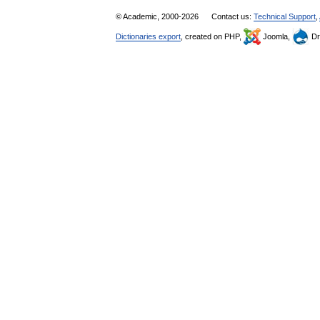
© Academic, 2000-2026
Contact us:
Technical Support
,
Dictionaries export
, created on PHP,
Joomla,
Dr