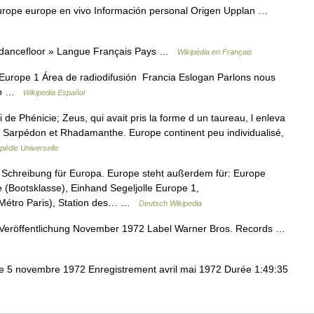
rope europe en vivo Información personal Origen Upplan …
 dancefloor » Langue Français Pays …
Wikipédia en Français
urope 1 Área de radiodifusión Francia Eslogan Parlons nous
ato …
Wikipedia Español
i de Phénicie; Zeus, qui avait pris la forme d un taureau, l enleva
, Sarpédon et Rhadamanthe. Europe continent peu individualisé,
pédie Universelle
e Schreibung für Europa. Europe steht außerdem für: Europe
(Bootsklasse), Einhand Segeljolle Europe 1,
(Métro Paris), Station des… …
Deutsch Wikipedia
Veröffentlichung November 1972 Label Warner Bros. Records …
e 5 novembre 1972 Enregistrement avril mai 1972 Durée 1:49:35