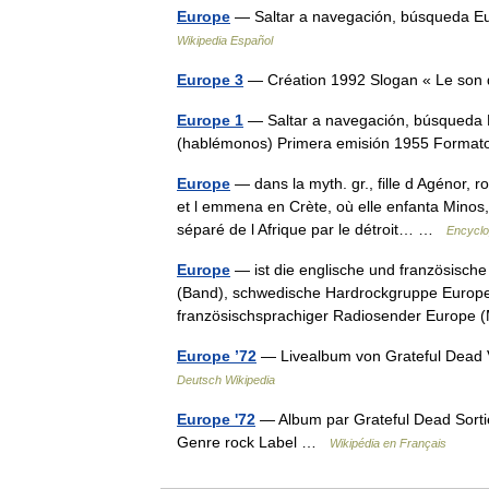
Europe
— Saltar a navegación, búsqueda Eu
Wikipedia Español
Europe 3
— Création 1992 Slogan « Le son
Europe 1
— Saltar a navegación, búsqueda E
(hablémonos) Primera emisión 1955 Form
Europe
— dans la myth. gr., fille d Agénor, ro
et l emmena en Crète, où elle enfanta Minos
séparé de l Afrique par le détroit… …
Encyclo
Europe
— ist die englische und französisch
(Band), schwedische Hardrockgruppe Europe 
französischsprachiger Radiosender Europe 
Europe ’72
— Livealbum von Grateful Dead 
Deutsch Wikipedia
Europe '72
— Album par Grateful Dead Sorti
Genre rock Label …
Wikipédia en Français