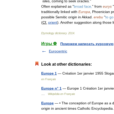
isles
,
coming
to
seek
oracles
."
Often
explained
as
"
broad
face
,
"
from
eurys
"
traditionally
linked
with
Europa
,
Phoenician
p
possible
Semitic
origin
in
Akkad
.
erebu
"
to
go
(
Cf
.
orient
).
Another
suggestion
along
those
l
Etymology
dictionary
.
2014
.
Игры ⚽
Поможем написать курсовую
Eurocentric
Look at other dictionaries:
Europe 1
— Création 1er janvier 1955 Slog
en Français
Europe n° 1
— Europe 1 Création 1er janvie
…
Wikipédia en Français
Europe
— • The conception of Europe as a dist
origin in ancient times Catholic Encyclop