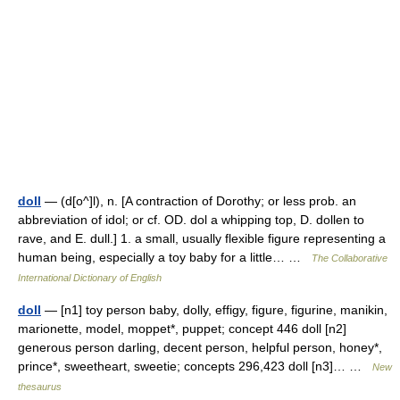
doll
— (d[o^]l), n. [A contraction of Dorothy; or less prob. an
abbreviation of idol; or cf. OD. dol a whipping top, D. dollen to
rave, and E. dull.] 1. a small, usually flexible figure representing a
human being, especially a toy baby for a little… …
The Collaborative
International Dictionary of English
doll
— [n1] toy person baby, dolly, effigy, figure, figurine, manikin,
marionette, model, moppet*, puppet; concept 446 doll [n2]
generous person darling, decent person, helpful person, honey*,
prince*, sweetheart, sweetie; concepts 296,423 doll [n3]… …
New
thesaurus