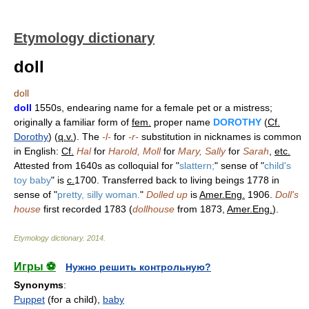
Etymology dictionary
doll
doll
doll
1550s, endearing name for a female pet or a mistress;
originally a familiar form of
fem.
proper name
DOROTHY
(
Cf.
Dorothy
) (
q.v.
). The
-l-
for
-r-
substitution in nicknames is common
in English:
Cf.
Hal
for
Harold, Moll
for
Mary, Sally
for
Sarah
,
etc.
Attested from 1640s as colloquial for "
slattern;
" sense of "
child's
toy baby
" is
c.
1700. Transferred back to living beings 1778 in
sense of "
pretty, silly woman.
"
Dolled up
is
Amer.Eng.
1906.
Doll's
house
first recorded 1783 (
dollhouse
from 1873,
Amer.Eng.
).
Etymology dictionary
.
2014
.
Игры ⚽
Нужно решить контрольную?
Synonyms
:
Puppet
(for a child),
baby