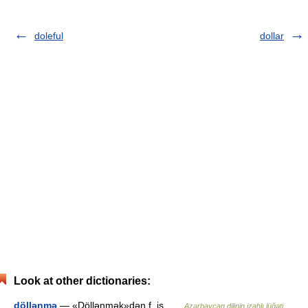
doleful
dollar
Look at other dictionaries:
döllənmə
— «Döllənmək»dən f. is …
Azərbaycan dilinin izahlı lüğəti