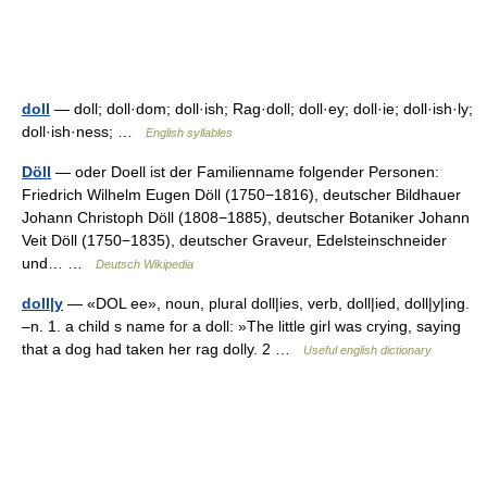
doll
— doll; doll·dom; doll·ish; Rag·doll; doll·ey; doll·ie; doll·ish·ly;
doll·ish·ness; …
English syllables
Döll
— oder Doell ist der Familienname folgender Personen:
Friedrich Wilhelm Eugen Döll (1750−1816), deutscher Bildhauer
Johann Christoph Döll (1808−1885), deutscher Botaniker Johann
Veit Döll (1750−1835), deutscher Graveur, Edelsteinschneider
und… …
Deutsch Wikipedia
doll|y
— «DOL ee», noun, plural doll|ies, verb, doll|ied, doll|y|ing.
–n. 1. a child s name for a doll: »The little girl was crying, saying
that a dog had taken her rag dolly. 2 …
Useful english dictionary