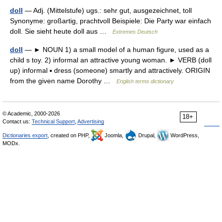
doll
— Adj. (Mittelstufe) ugs.: sehr gut, ausgezeichnet, toll
Synonyme: großartig, prachtvoll Beispiele: Die Party war einfach
doll. Sie sieht heute doll aus …
Extremes Deutsch
doll
— ► NOUN 1) a small model of a human figure, used as a
child s toy. 2) informal an attractive young woman. ► VERB (doll
up) informal ▪ dress (someone) smartly and attractively. ORIGIN
from the given name Dorothy …
English terms dictionary
© Academic, 2000-2026
18+
Contact us:
Technical Support
,
Advertising
Dictionaries export
, created on PHP,
Joomla,
Drupal,
WordPress,
MODx.