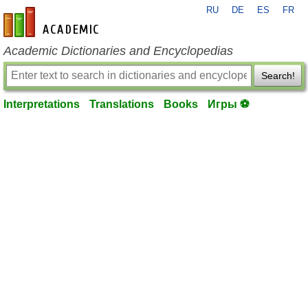
RU
DE
ES
FR
en-academic.com
Academic Dictionaries and Encyclopedias
Search!
Interpretations
Translations
Books
Игры ⚽