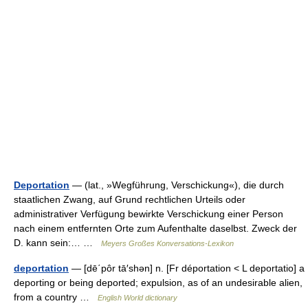
Deportation
— (lat., »Wegführung, Verschickung«), die durch
staatlichen Zwang, auf Grund rechtlichen Urteils oder
administrativer Verfügung bewirkte Verschickung einer Person
nach einem entfernten Orte zum Aufenthalte daselbst. Zweck der
D. kann sein:… …
Meyers Großes Konversations-Lexikon
deportation
— [dē΄pôr tā′shən] n. [Fr déportation < L deportatio] a
deporting or being deported; expulsion, as of an undesirable alien,
from a country …
English World dictionary