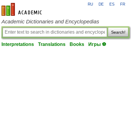
RU
DE
ES
FR
en-academic.com
Academic Dictionaries and Encyclopedias
Search!
Interpretations
Translations
Books
Игры ⚽