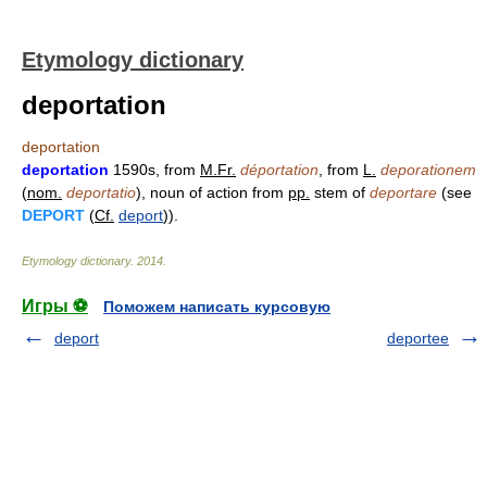
Etymology dictionary
deportation
deportation
deportation
1590s, from
M.Fr.
déportation
, from
L.
deporationem
(
nom.
deportatio
), noun of action from
pp.
stem of
deportare
(see
DEPORT
(
Cf.
deport
)).
Etymology dictionary
.
2014
.
Игры ⚽
Поможем написать курсовую
deport
deportee