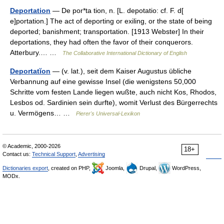
Deportation
— De por*ta tion, n. [L. depotatio: cf. F. d[
e]portation.] The act of deporting or exiling, or the state of being
deported; banishment; transportation. [1913 Webster] In their
deportations, they had often the favor of their conquerors.
Atterbury.… …
The Collaborative International Dictionary of English
Deportatĭon
— (v. lat.), seit dem Kaiser Augustus übliche
Verbannung auf eine gewisse Insel (die wenigstens 50,000
Schritte vom festen Lande liegen wußte, auch nicht Kos, Rhodos,
Lesbos od. Sardinien sein durfte), womit Verlust des Bürgerrechts
u. Vermögens… …
Pierer's Universal-Lexikon
© Academic, 2000-2026
18+
Contact us:
Technical Support
,
Advertising
Dictionaries export
, created on PHP,
Joomla,
Drupal,
WordPress,
MODx.