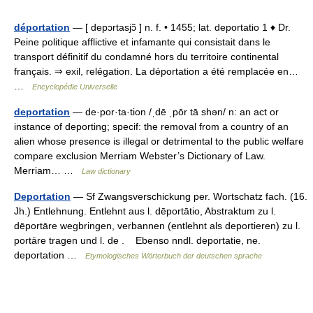
déportation
— [ depɔrtasjɔ̃ ] n. f. • 1455; lat. deportatio 1 ♦ Dr.
Peine politique afflictive et infamante qui consistait dans le
transport définitif du condamné hors du territoire continental
français. ⇒ exil, relégation. La déportation a été remplacée en…
…
Encyclopédie Universelle
deportation
— de·por·ta·tion /ˌdē ˌpōr tā shən/ n: an act or
instance of deporting; specif: the removal from a country of an
alien whose presence is illegal or detrimental to the public welfare
compare exclusion Merriam Webster’s Dictionary of Law.
Merriam… …
Law dictionary
Deportation
— Sf Zwangsverschickung per. Wortschatz fach. (16.
Jh.) Entlehnung. Entlehnt aus l. dēportātio, Abstraktum zu l.
dēportāre wegbringen, verbannen (entlehnt als deportieren) zu l.
portāre tragen und l. de . Ebenso nndl. deportatie, ne.
deportation …
Etymologisches Wörterbuch der deutschen sprache