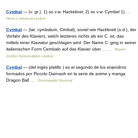
Cymbal
— (v. gr.), 1) so v.w. Hackebret; 2) so v.w. Cymbel 1) …
Pierer's Universal-Lexikon
Cymbal
— (lat. cymbalum, Cimbal), soviel wie Hackbrett (s.d.), der
Vorfahr des Klaviers, welch letzteres nichts als ein C. ist, das
mittels einer Klaviatur geschlagen wird. Der Name C. ging in seiner
italienischen Form Cembalo auf das Klavier über… …
Meyers
Großes Konversations-Lexikon
Cymbal
— (del ingés platillo ) es el segundo de los enjendros
formados por Piccolo Daimaoh en la serie de anime y manga
Dragon Ball …
Enciclopedia Universal