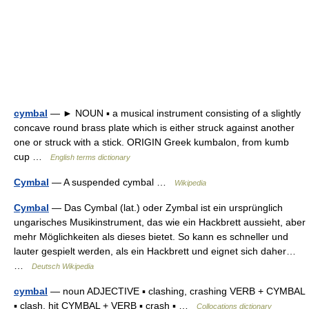
cymbal
— ► NOUN ▪ a musical instrument consisting of a slightly
concave round brass plate which is either struck against another
one or struck with a stick. ORIGIN Greek kumbalon, from kumb
cup …
English terms dictionary
Cymbal
— A suspended cymbal …
Wikipedia
Cymbal
— Das Cymbal (lat.) oder Zymbal ist ein ursprünglich
ungarisches Musikinstrument, das wie ein Hackbrett aussieht, aber
mehr Möglichkeiten als dieses bietet. So kann es schneller und
lauter gespielt werden, als ein Hackbrett und eignet sich daher…
…
Deutsch Wikipedia
cymbal
— noun ADJECTIVE ▪ clashing, crashing VERB + CYMBAL
▪ clash, hit CYMBAL + VERB ▪ crash ▪ …
Collocations dictionary