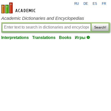
RU
DE
ES
FR
en-academic.com
Academic Dictionaries and Encyclopedias
Search!
Interpretations
Translations
Books
Игры ⚽