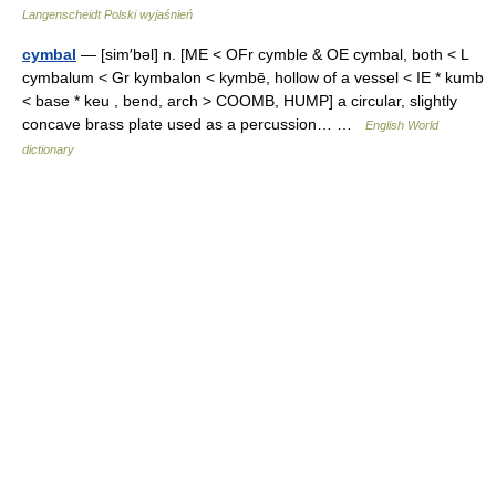
Langenscheidt Polski wyjaśnień
cymbal
— [sim′bəl] n. [ME < OFr cymble & OE cymbal, both < L
cymbalum < Gr kymbalon < kymbē, hollow of a vessel < IE * kumb
< base * keu , bend, arch > COOMB, HUMP] a circular, slightly
concave brass plate used as a percussion… …
English World
dictionary