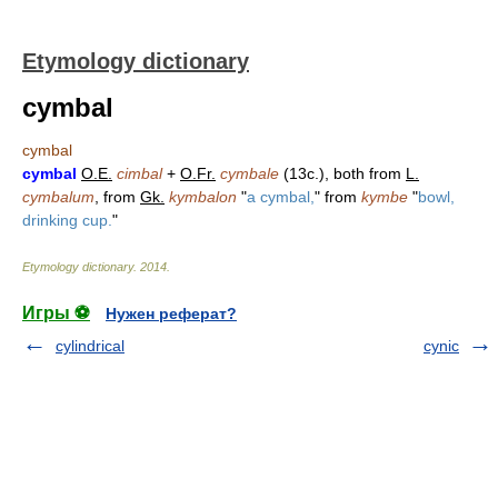
Etymology dictionary
cymbal
cymbal
cymbal
O.E.
cimbal
+
O.Fr.
cymbale
(13c.), both from
L.
cymbalum
, from
Gk.
kymbalon
"
a cymbal,
" from
kymbe
"
bowl,
drinking cup.
"
Etymology dictionary
.
2014
.
Игры ⚽
Нужен реферат?
cylindrical
cynic