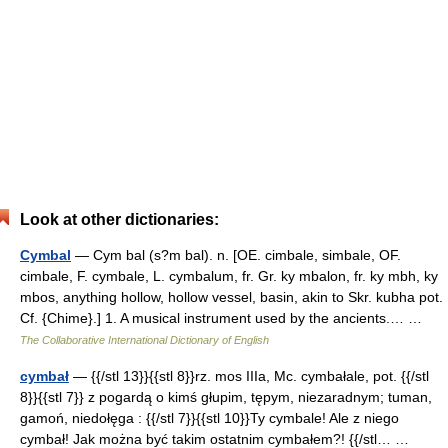
Look at other dictionaries:
Cymbal
— Cym bal (s?m bal). n. [OE. cimbale, simbale, OF.
cimbale, F. cymbale, L. cymbalum, fr. Gr. ky mbalon, fr. ky mbh, ky
mbos, anything hollow, hollow vessel, basin, akin to Skr. kubha pot.
Cf. {Chime}.] 1. A musical instrument used by the ancients.… …
The Collaborative International Dictionary of English
cymbał
— {{/stl 13}}{{stl 8}}rz. mos IIIa, Mc. cymbałale, pot. {{/stl
8}}{{stl 7}} z pogardą o kimś głupim, tępym, niezaradnym; tuman,
gamoń, niedołęga : {{/stl 7}}{{stl 10}}Ty cymbale! Ale z niego
cymbał! Jak można być takim ostatnim cymbałem?! {{/stl… …