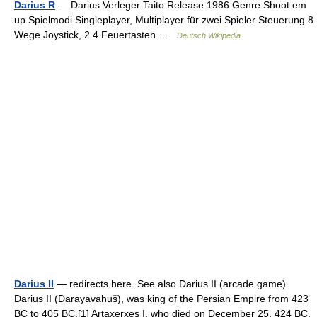
Darius R
— Darius Verleger Taito Release 1986 Genre Shoot em
up Spielmodi Singleplayer, Multiplayer für zwei Spieler Steuerung 8
Wege Joystick, 2 4 Feuertasten …
Deutsch Wikipedia
Darius II
— redirects here. See also Darius II (arcade game).
Darius II (Dārayavahuš), was king of the Persian Empire from 423
BC to 405 BC.[1] Artaxerxes I, who died on December 25, 424 BC,