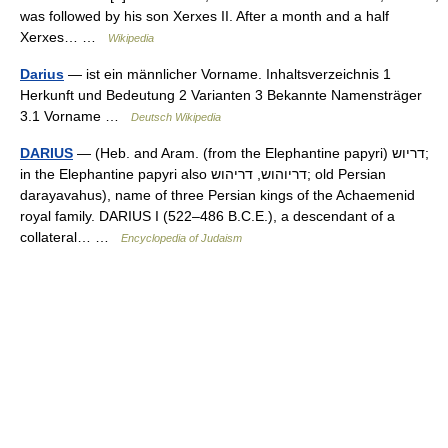
was followed by his son Xerxes II. After a month and a half
Xerxes… …
Wikipedia
Darius
— ist ein männlicher Vorname. Inhaltsverzeichnis 1
Herkunft und Bedeutung 2 Varianten 3 Bekannte Namensträger
3.1 Vorname …
Deutsch Wikipedia
DARIUS
— (Heb. and Aram. (from the Elephantine papyri) דריוש;
in the Elephantine papyri also דריוהוש, דריהוש; old Persian
darayavahus), name of three Persian kings of the Achaemenid
royal family. DARIUS I (522–486 B.C.E.), a descendant of a
collateral… …
Encyclopedia of Judaism