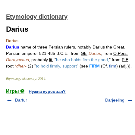
Etymology dictionary
Darius
Darius
Darius
name of three Persian rulers, notably Darius the Great,
Persian emperor 521-485 B.C.E., from
Gk.
Darius
, from
O.Pers.
Darayavaus
, probably
lit.
"
he who holds firm the good,
" from
PIE
root
*
dher-
(2) "
to hold firmly, support
" (see
FIRM
(
Cf.
firm
) (
adj.
)).
Etymology dictionary
.
2014
.
Игры ⚽
Нужна курсовая?
Darfur
Darjeeling