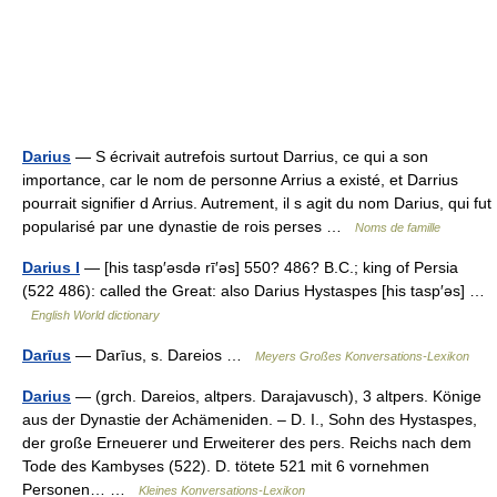
Darius
— S écrivait autrefois surtout Darrius, ce qui a son
importance, car le nom de personne Arrius a existé, et Darrius
pourrait signifier d Arrius. Autrement, il s agit du nom Darius, qui fut
popularisé par une dynastie de rois perses …
Noms de famille
Darius I
— [his tasp′əsdə rī′əs] 550? 486? B.C.; king of Persia
(522 486): called the Great: also Darius Hystaspes [his tasp′əs] …
English World dictionary
Darīus
— Darīus, s. Dareios …
Meyers Großes Konversations-Lexikon
Darius
— (grch. Dareios, altpers. Darajavusch), 3 altpers. Könige
aus der Dynastie der Achämeniden. – D. I., Sohn des Hystaspes,
der große Erneuerer und Erweiterer des pers. Reichs nach dem
Tode des Kambyses (522). D. tötete 521 mit 6 vornehmen
Personen… …
Kleines Konversations-Lexikon