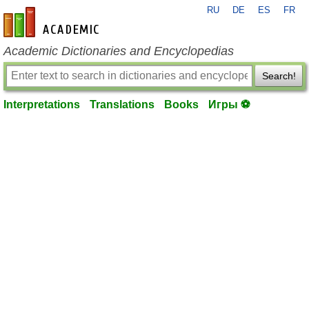
RU
DE
ES
FR
en-academic.com
Academic Dictionaries and Encyclopedias
Search!
Interpretations
Translations
Books
Игры ⚽