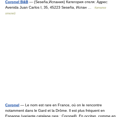
Coronel B&B
— (Seseña,Испания) Категория отеля: Адрес:
Avenida Juan Carlos I, 35, 45223 Seseña, Испан …
Каталог
отелей
Coronel
— Le nom est rare en France, où on le rencontre
notamment dans le Gard et la Drôme. Il est plus fréquent en
Espagne (variante catalane rare : Coronell). En occitan, comme en