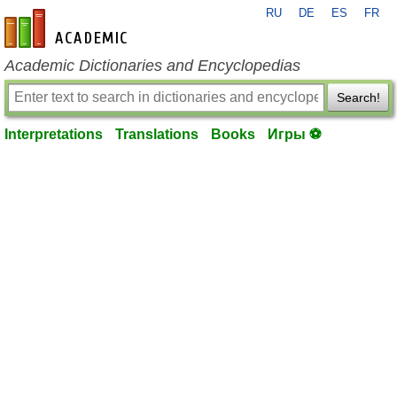
RU
DE
ES
FR
en-academic.com
Academic Dictionaries and Encyclopedias
Search!
Interpretations
Translations
Books
Игры ⚽