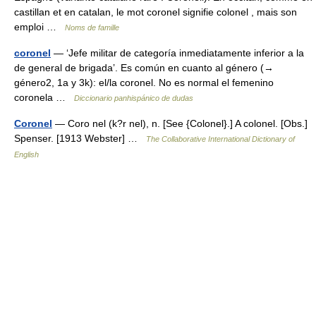
castillan et en catalan, le mot coronel signifie colonel , mais son
emploi …
Noms de famille
coronel
— ‘Jefe militar de categoría inmediatamente inferior a la
de general de brigada’. Es común en cuanto al género (→
género2, 1a y 3k): el/la coronel. No es normal el femenino
coronela …
Diccionario panhispánico de dudas
Coronel
— Coro nel (k?r nel), n. [See {Colonel}.] A colonel. [Obs.]
Spenser. [1913 Webster] …
The Collaborative International Dictionary of
English