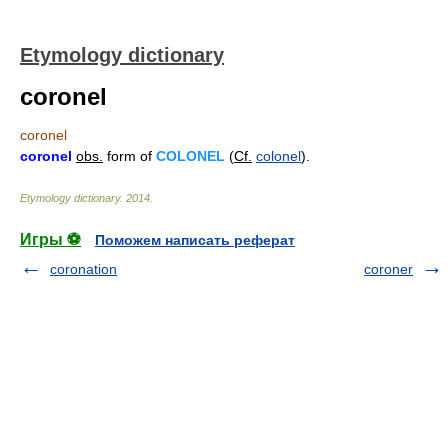
Etymology dictionary
coronel
coronel
coronel
obs.
form of
COLONEL
(
Cf.
colonel
).
Etymology dictionary
.
2014
.
Игры ⚽
Поможем написать реферат
coronation
coroner