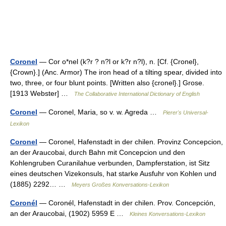
Coronel
— Cor o*nel (k?r ? n?l or k?r n?l), n. [Cf. {Cronel},
{Crown}.] (Anc. Armor) The iron head of a tilting spear, divided into
two, three, or four blunt points. [Written also {cronel}.] Grose.
[1913 Webster] …
The Collaborative International Dictionary of English
Coronel
— Coronel, Maria, so v. w. Agreda …
Pierer's Universal-
Lexikon
Coronel
— Coronel, Hafenstadt in der chilen. Provinz Concepcion,
an der Araucobai, durch Bahn mit Concepcion und den
Kohlengruben Curanilahue verbunden, Dampferstation, ist Sitz
eines deutschen Vizekonsuls, hat starke Ausfuhr von Kohlen und
(1885) 2292… …
Meyers Großes Konversations-Lexikon
Coronél
— Coronél, Hafenstadt in der chilen. Prov. Concepción,
an der Araucobai, (1902) 5959 E …
Kleines Konversations-Lexikon