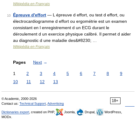
Wikipédia en Français
Épreuve d'effort
— L épreuve d effort, ou test d effort, ou
10
électrocardiogramme d effort ou ergométrie est un examen
consistant en l enregistrement d un ECG durant le
déroulement d un exercice physique calibré. Il permet d aider
au diagnostic d une maladie des&#8230; …
Wikipédia en Français
Pages
Next
→
1
2
3
4
5
6
7
8
9
10
11
12
13
© Academic, 2000-2026
18+
Contact us:
Technical Support
,
Advertising
Dictionaries export
, created on PHP,
Joomla,
Drupal,
WordPress,
MODx.