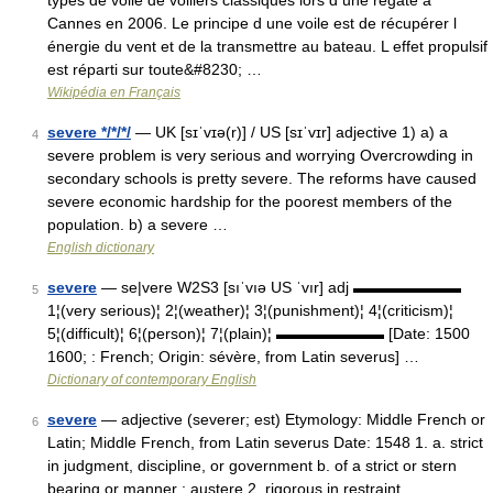
types de voile de voiliers classiques lors d une régate à
Cannes en 2006. Le principe d une voile est de récupérer l
énergie du vent et de la transmettre au bateau. L effet propulsif
est réparti sur toute&#8230; …
Wikipédia en Français
severe */*/*/
— UK [sɪˈvɪə(r)] / US [sɪˈvɪr] adjective 1) a) a
4
severe problem is very serious and worrying Overcrowding in
secondary schools is pretty severe. The reforms have caused
severe economic hardship for the poorest members of the
population. b) a severe …
English dictionary
severe
— se|vere W2S3 [sıˈvıə US ˈvır] adj ▬▬▬▬▬▬▬
5
1¦(very serious)¦ 2¦(weather)¦ 3¦(punishment)¦ 4¦(criticism)¦
5¦(difficult)¦ 6¦(person)¦ 7¦(plain)¦ ▬▬▬▬▬▬▬ [Date: 1500
1600; : French; Origin: sévère, from Latin severus] …
Dictionary of contemporary English
severe
— adjective (severer; est) Etymology: Middle French or
6
Latin; Middle French, from Latin severus Date: 1548 1. a. strict
in judgment, discipline, or government b. of a strict or stern
bearing or manner ; austere 2. rigorous in restraint,