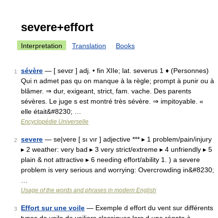
severe+effort
Interpretation
Translation
Books
sévère
— [ sevɛr ] adj. • fin XIIe; lat. severus 1 ♦ (Personnes)
1
Qui n admet pas qu on manque à la règle; prompt à punir ou à
blâmer. ⇒ dur, exigeant, strict, fam. vache. Des parents
sévères. Le juge s est montré très sévère. ⇒ impitoyable. «
elle était&#8230; …
Encyclopédie Universelle
severe
— se|vere [ sı vır ] adjective *** ▸ 1 problem/pain/injury
2
▸ 2 weather: very bad ▸ 3 very strict/extreme ▸ 4 unfriendly ▸ 5
plain & not attractive ▸ 6 needing effort/ability 1. ) a severe
problem is very serious and worrying: Overcrowding in&#8230;
…
Usage of the words and phrases in modern English
Effort sur une voile
— Exemple d effort du vent sur différents
3