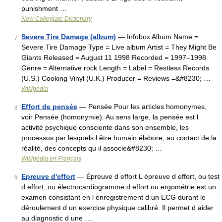
punishment …
New Collegiate Dictionary
Severe Tire Damage (album)
— Infobox Album Name =
7
Severe Tire Damage Type = Live album Artist = They Might Be
Giants Released = August 11 1998 Recorded = 1997–1998
Genre = Alternative rock Length = Label = Restless Records
(U.S.) Cooking Vinyl (U.K.) Producer = Reviews =&#8230; …
Wikipedia
Effort de pensée
— Pensée Pour les articles homonymes,
8
voir Pensée (homonymie). Au sens large, la pensée est l
activité psychique consciente dans son ensemble, les
processus par lesquels l être humain élabore, au contact de la
réalité, des concepts qu il associe&#8230; …
Wikipédia en Français
Epreuve d'effort
— Épreuve d effort L épreuve d effort, ou test
9
d effort, ou électrocardiogramme d effort ou ergométrie est un
examen consistant en l enregistrement d un ECG durant le
déroulement d un exercice physique calibré. Il permet d aider
au diagnostic d une …