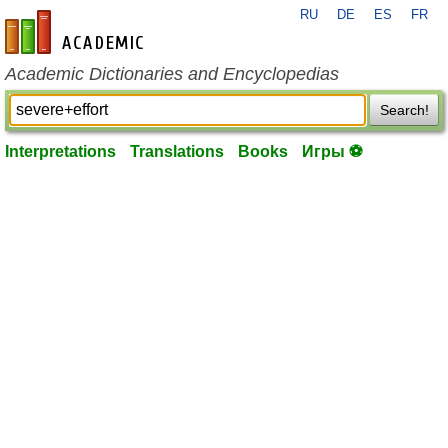
RU
DE
ES
FR
en-academic.com
Academic Dictionaries and Encyclopedias
Search!
Interpretations
Translations
Books
Игры ⚽