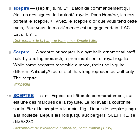
sceptre
— (sèp tr ) s. m. 1° Bâton de commandement qui
8
était un des signes de l autorité royale. Dans Homère, les rois
portent le sceptre. • Vivez, le sceptre d or que vous tend cette
main, Pour vous de ma clémence est un gage certain, RAC.
Esth. II, 7 …
Dictionnaire de la Langue Française d'Émile Littré
Sceptre
— A sceptre or scepter is a symbolic ornamental staff
9
held by a ruling monarch, a prominent item of royal regalia.
While some sceptres resemble a mace, their use is quite
different.AntiquityA rod or staff has long represented authority.
The sceptre …
Wikipedia
SCEPTRE
— s. m. Espèce de bâton de commandement, qui
10
est une des marques de la royauté. Le roi avait la couronne
sur la tête et le sceptre à la main. Fig., Depuis le sceptre jusqu
à la houlette, Depuis les rois jusqu aux bergers. SCEPTRE, se
dit&#8230; …
Dictionnaire de l'Academie Francaise, 7eme edition (1835)