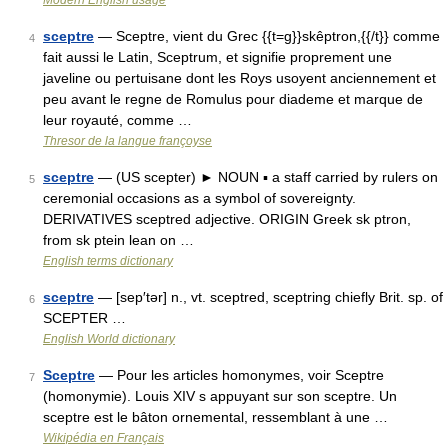
Modern English usage
sceptre
— Sceptre, vient du Grec {{t=g}}skêptron,{{/t}} comme
4
fait aussi le Latin, Sceptrum, et signifie proprement une
javeline ou pertuisane dont les Roys usoyent anciennement et
peu avant le regne de Romulus pour diademe et marque de
leur royauté, comme …
Thresor de la langue françoyse
sceptre
— (US scepter) ► NOUN ▪ a staff carried by rulers on
5
ceremonial occasions as a symbol of sovereignty.
DERIVATIVES sceptred adjective. ORIGIN Greek sk ptron,
from sk ptein lean on …
English terms dictionary
sceptre
— [sep′tər] n., vt. sceptred, sceptring chiefly Brit. sp. of
6
SCEPTER …
English World dictionary
Sceptre
— Pour les articles homonymes, voir Sceptre
7
(homonymie). Louis XIV s appuyant sur son sceptre. Un
sceptre est le bâton ornemental, ressemblant à une …
Wikipédia en Français