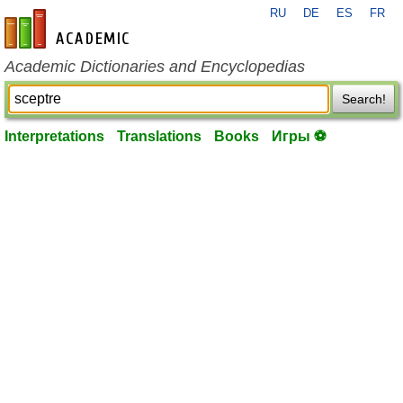
RU
DE
ES
FR
en-academic.com
Academic Dictionaries and Encyclopedias
Search!
Interpretations
Translations
Books
Игры ⚽