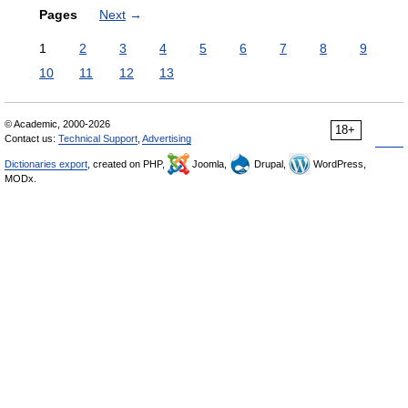
Pages
Next
→
1
2
3
4
5
6
7
8
9
10
11
12
13
© Academic, 2000-2026
18+
Contact us:
Technical Support
,
Advertising
Dictionaries export
, created on PHP,
Joomla,
Drupal,
WordPress,
MODx.