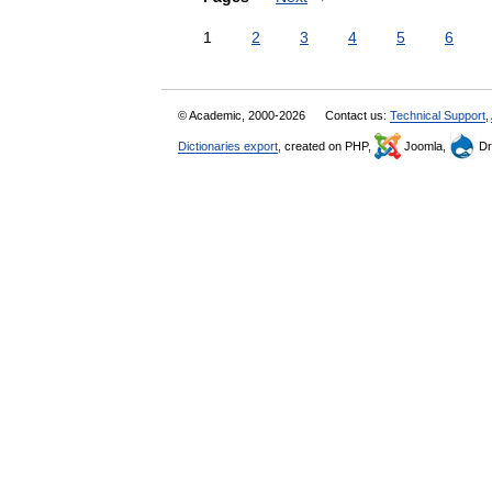
1
2
3
4
5
6
© Academic, 2000-2026
Contact us:
Technical Support
,
Dictionaries export
, created on PHP,
Joomla,
Dr