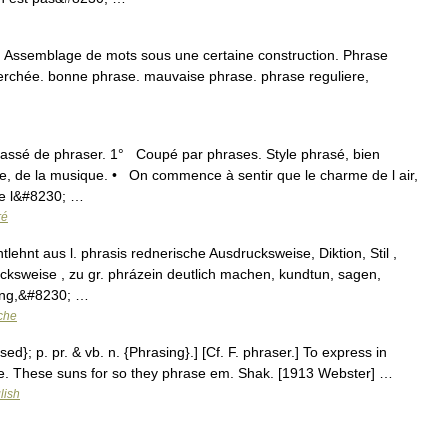
 Assemblage de mots sous une certaine construction. Phrase
cherchée. bonne phrase. mauvaise phrase. phrase reguliere,
 passé de phraser. 1° Coupé par phrases. Style phrasé, bien
e, de la musique. • On commence à sentir que le charme de l air,
de l&#8230; …
ré
tlehnt aus l. phrasis rednerische Ausdrucksweise, Diktion, Stil ,
cksweise , zu gr. phrázein deutlich machen, kundtun, sagen,
ung,&#8230; …
che
ed}; p. pr. & vb. n. {Phrasing}.] [Cf. F. phraser.] To express in
style. These suns for so they phrase em. Shak. [1913 Webster] …
lish