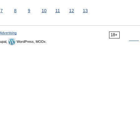
7
8
9
10
11
12
13
Advertising
18+
upal,
WordPress, MODx.