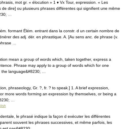
. phrasis, mot gr. « élocution » 1 ♦ Vx Tour, expression. « Les
 de dire] ou plusieurs phrases différentes qui signifient une même
8230; …
formant Élém. entrant dans la constr. d un certain nombre de
énérer des adj. dér. en phrastique. A. [Au sens anc. de phrase (v.
aphrase …
tion mean a group of words which, taken together, express a
ntence. Phrase may apply to a group of words which for one
 in the language&#8230; …
tion, phraseology, Gr. ?, fr. ? to speak.] 1. A brief expression,
 or more words forming an expression by themselves, or being a
#8230; …
lish
entale, le phrasé indique la façon d exécuter les différentes
éparent souvent les phrases successives, et même parfois, les
 n est pas&#8230; …