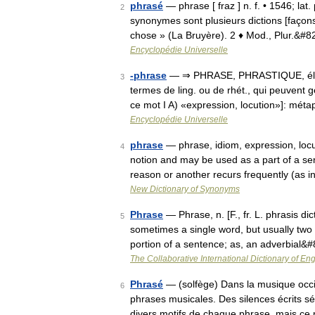
phrasé
— phrase [ fraz ] n. f. • 1546; lat
2
synonymes sont plusieurs dictions [façons
chose » (La Bruyère). 2 ♦ Mod., Plur.&#
Encyclopédie Universelle
-phrase
— ⇒ PHRASE, PHRASTIQUE, élém. 
3
termes de ling. ou de rhét., qui peuvent g
ce mot I A) «expression, locution»]: mét
Encyclopédie Universelle
phrase
— phrase, idiom, expression, locu
4
notion and may be used as a part of a se
reason or another recurs frequently (as
New Dictionary of Synonyms
Phrase
— Phrase, n. [F., fr. L. phrasis dic
5
sometimes a single word, but usually two
portion of a sentence; as, an adverbial&
The Collaborative International Dictionary of Eng
Phrasé
— (solfège) Dans la musique occid
6
phrases musicales. Des silences écrits s
divers motifs de chaque phrase, mais ce