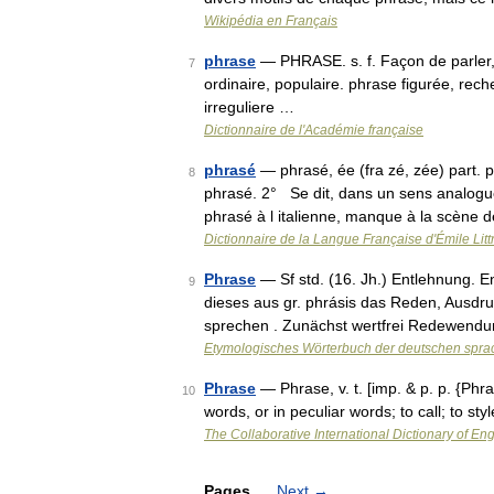
Wikipédia en Français
phrase
— PHRASE. s. f. Façon de parler,
7
ordinaire, populaire. phrase figurée, re
irreguliere …
Dictionnaire de l'Académie française
phrasé
— phrasé, ée (fra zé, zée) part.
8
phrasé. 2° Se dit, dans un sens analogu
phrasé à l italienne, manque à la scène 
Dictionnaire de la Langue Française d'Émile Litt
Phrase
— Sf std. (16. Jh.) Entlehnung. En
9
dieses aus gr. phrásis das Reden, Ausdru
sprechen . Zunächst wertfrei Redewend
Etymologisches Wörterbuch der deutschen spra
Phrase
— Phrase, v. t. [imp. & p. p. {Phras
10
words, or in peculiar words; to call; to 
The Collaborative International Dictionary of Eng
Pages
Next
→