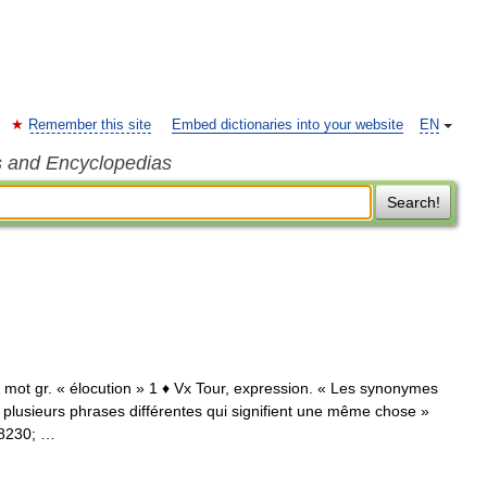
Remember this site
Embed dictionaries into your website
EN
s and Encyclopedias
Search!
is, mot gr. « élocution » 1 ♦ Vx Tour, expression. « Les synonymes
ou plusieurs phrases différentes qui signifient une même chose »
#8230; …