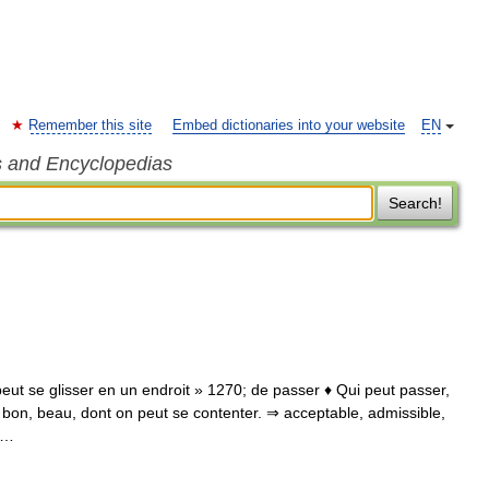
Remember this site
Embed dictionaries into your website
EN
s and Encyclopedias
Search!
peut se glisser en un endroit » 1270; de passer ♦ Qui peut passer,
ès bon, beau, dont on peut se contenter. ⇒ acceptable, admissible,
 …