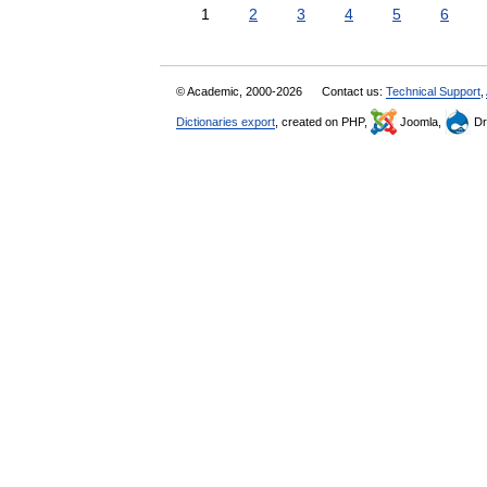
1
2
3
4
5
6
© Academic, 2000-2026
Contact us:
Technical Support
,
Dictionaries export
, created on PHP,
Joomla,
Dr