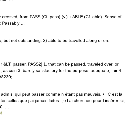
e crossed, from PASS (Cf. pass) (v.) + ABLE (Cf. able). Sense of
ed: Passably …
ut not outstanding. 2) able to be travelled along or on.
r &LT; passer, PASS2] 1. that can be passed, traveled over, or
 as coin 3. barely satisfactory for the purpose; adequate; fair 4.
&#8230; …
re admis, qui peut passer comme n étant pas mauvais. • C est la
es celles que j ai jamais faites : je l ai cherchée pour l insérer ici,
30; …
ré