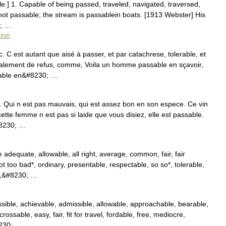
le.] 1. Capable of being passed, traveled, navigated, traversed,
 not passable; the stream is passablein boats. [1913 Webster] His
t; …
lish
 est autant que aisé à passer, et par catachrese, tolerable, et
otalement de refus, comme, Voila un homme passable en sçavoir,
ssable en&#8230; …
. Qui n est pas mauvais, qui est assez bon en son espece. Ce vin
 cette femme n est pas si laide que vous disiez, elle est passable.
#8230; …
adequate, allowable, all right, average, common, fair, fair
 too bad*, ordinary, presentable, respectable, so so*, tolerable,
nt,&#8230; …
sible, achievable, admissible, allowable, approachable, bearable,
ossable, easy, fair, fit for travel, fordable, free, mediocre,
8230; …