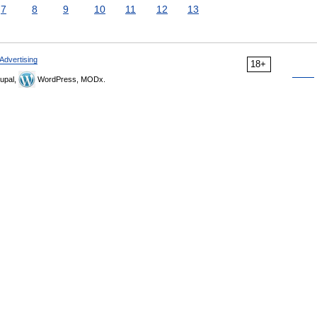
7
8
9
10
11
12
13
Advertising
18+
upal,
WordPress, MODx.