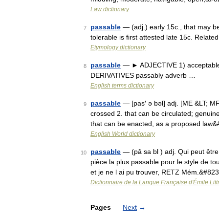
Law dictionary
passable
— (adj.) early 15c., that may b
7
tolerable is first attested late 15c. Relat
Etymology dictionary
passable
— ► ADJECTIVE 1) acceptable, b
8
DERIVATIVES passably adverb …
English terms dictionary
passable
— [pas′ ə bəl] adj. [ME &LT; MF
9
crossed 2. that can be circulated; genuine,
that can be enacted, as a proposed law
English World dictionary
passable
— (pâ sa bl ) adj. Qui peut êt
10
pièce la plus passable pour le style de tout
et je ne l ai pu trouver, RETZ Mém.&#82
Dictionnaire de la Langue Française d'Émile Litt
Pages
Next
→