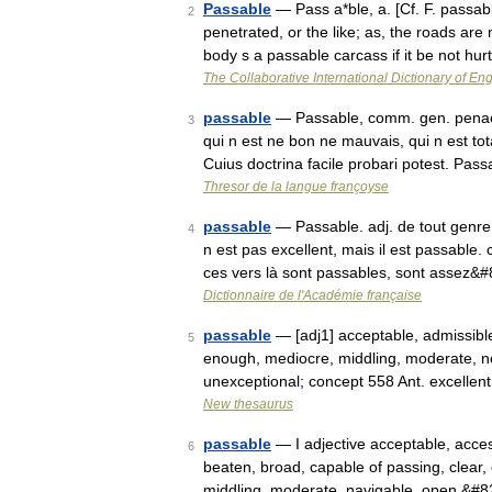
Passable
— Pass a*ble, a. [Cf. F. passab
2
penetrated, or the like; as, the roads are
body s a passable carcass if it be not hur
The Collaborative International Dictionary of Eng
passable
— Passable, comm. gen. penac. C
3
qui n est ne bon ne mauvais, qui n est t
Cuius doctrina facile probari potest. Pa
Thresor de la langue françoyse
passable
— Passable. adj. de tout genre
4
n est pas excellent, mais il est passable.
ces vers là sont passables, sont assez&
Dictionnaire de l'Académie française
passable
— [adj1] acceptable, admissible 
5
enough, mediocre, middling, moderate, not
unexceptional; concept 558 Ant. excelle
New thesaurus
passable
— I adjective acceptable, acces
6
beaten, broad, capable of passing, clear, cr
middling, moderate, navigable, open,&#