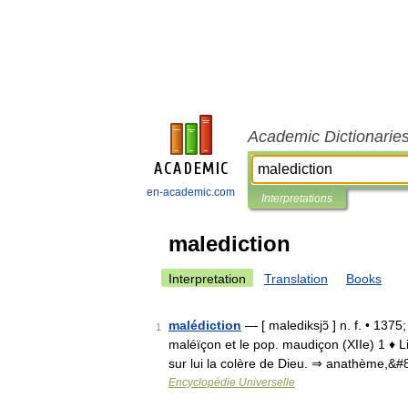
Academic Dictionarie
en-academic.com
Interpretations
malediction
Interpretation
Translation
Books
malédiction
— [ malediksjɔ̃ ] n. f. • 1375;
1
maléïçon et le pop. maudiçon (XIIe) 1 ♦ L
sur lui la colère de Dieu. ⇒ anathème,&
Encyclopédie Universelle