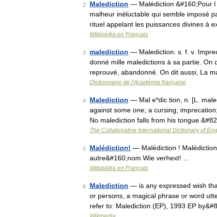
Malediction
— Malédiction &#160;Pour l a
2
malheur inéluctable qui semble imposé par 
rituel appelant les puissances divines à
Wikipédia en Français
malediction
— Malediction. s. f. v. Impr
3
donné mille maledictions à sa partie. On 
reprouvé, abandonné. On dit aussi, La m
Dictionnaire de l'Académie française
Malediction
— Mal e*dic tion, n. [L. maled
4
against some one; a cursing; imprecation
No malediction falls from his tongue.&#8
The Collaborative International Dictionary of Eng
Malédiction!
— Malédiction ! Malédiction&
5
autre&#160;nom Wie verhext! …
Wikipédia en Français
Malediction
— is any expressed wish that
6
or persons, a magical phrase or word utter
refer to: Malediction (EP), 1993 EP by&
Wikipedia