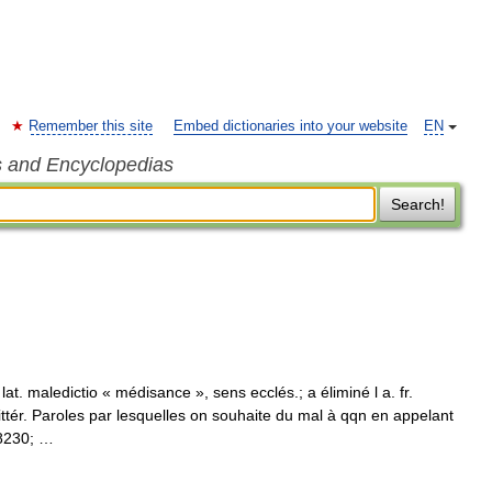
Remember this site
Embed dictionaries into your website
EN
s and Encyclopedias
Search!
 lat. maledictio « médisance », sens ecclés.; a éliminé l a. fr.
ittér. Paroles par lesquelles on souhaite du mal à qqn en appelant
#8230; …