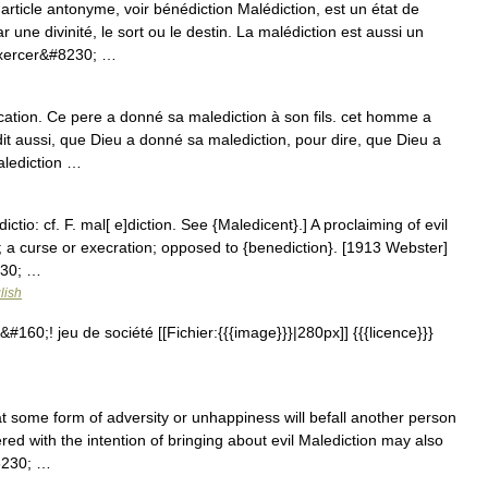
rticle antonyme, voir bénédiction Malédiction, est un état de
une divinité, le sort ou le destin. La malédiction est aussi un
 exercer&#8230; …
ecation. Ce pere a donné sa malediction à son fils. cet homme a
dit aussi, que Dieu a donné sa malediction, pour dire, que Dieu a
alediction …
ictio: cf. F. mal[ e]diction. See {Maledicent}.] A proclaiming of evil
; a curse or execration; opposed to {benediction}. [1913 Webster]
230; …
lish
#160;! jeu de société [[Fichier:{{{image}}}|280px]] {{{licence}}}
 some form of adversity or unhappiness will befall another person
ed with the intention of bringing about evil Malediction may also
#8230; …