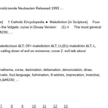
instürzende Neubauten Released 1993 …
e) † Catholic Encyclopedia ► Malediction (in Scripture) Four
 in the Vulgate, curse in Douay Version: (1) rr The most general
#8230; …
lediccioun &LT; OFr malediction &LT; LL(Ec) maledictio &LT; L,
calling down of evil on someone; curse 2. evil talk about
athema, curse, damnation, defamation, denunciation, dirae,
ratio, foul language, fulmination, ill wishes, imprecation, invective,
nt,&#8230; …
7
8
9
10
11
12
13