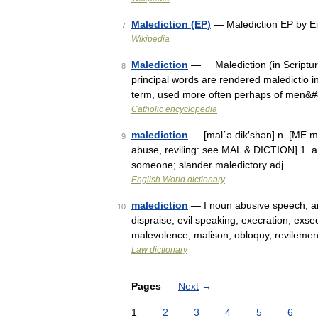
Malediction (EP)
— Malediction EP by E
7
Wikipedia
Malediction
— Malediction (in Scriptur
8
principal words are rendered maledictio
term, used more often perhaps of men&
Catholic encyclopedia
malediction
— [mal΄ə dik′shən] n. [ME ma
9
abuse, reviling: see MAL & DICTION] 1. a 
someone; slander maledictory adj …
English World dictionary
malediction
— I noun abusive speech, an
10
dispraise, evil speaking, execration, exsec
malevolence, malison, obloquy, revileme
Law dictionary
Pages
Next
→
1
2
3
4
5
6