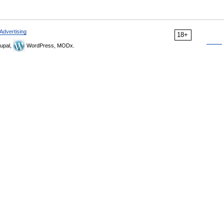
Advertising
18+
upal,
WordPress, MODx.